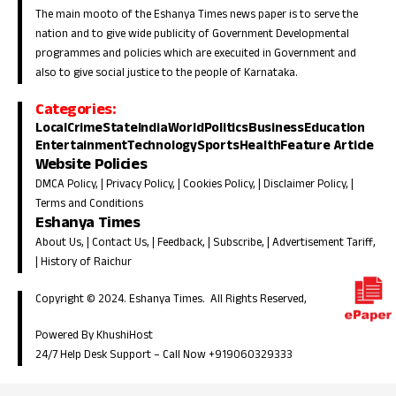
The main mooto of the Eshanya Times news paper is to serve the
nation and to give wide publicity of Government Developmental
programmes and policies which are execuited in Government and
also to give social justice to the people of Karnataka.
Categories:
Local
Crime
State
India
World
Politics
Business
Education
Entertainment
Technology
Sports
Health
Feature Article
Website Policies
DMCA Policy
, |
Privacy Policy
, |
Cookies Policy
, |
Disclaimer Policy
, |
Terms and Conditions
Eshanya Times
About Us
, |
Contact Us
, |
Feedback
, |
Subscribe
, |
Advertisement Tariff
,
|
History of Raichur
Copyright © 2024. Eshanya Times. All Rights Reserved,
Powered By KhushiHost
24/7 Help Desk Support –
Call Now +919060329333