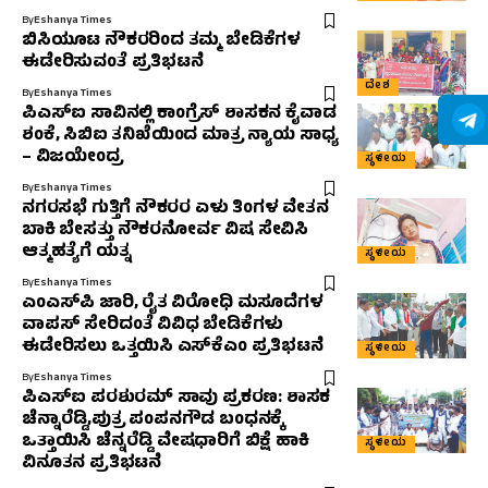
By
Eshanya Times
ಬಿಸಿಯೂಟ ನೌಕರರಿಂದ ತಮ್ಮ ಬೇಡಿಕೆಗಳ
ಈಡೇರಿಸುವಂತೆ ಪ್ರತಿಭಟನೆ
ದೇಶ
By
Eshanya Times
ಪಿಎಸ್‌ಐ ಸಾವಿನಲ್ಲಿ ಕಾಂಗ್ರೆಸ್ ಶಾಸಕನ ಕೈವಾಡ
ಶಂಕೆ, ಸಿಬಿಐ ತನಿಖೆಯಿಂದ ಮಾತ್ರ ನ್ಯಾಯ ಸಾಧ್ಯ
– ವಿಜಯೇಂದ್ರ
ಸ್ಥಳೀಯ
By
Eshanya Times
ನಗರಸಭೆ ಗುತ್ತಿಗೆ ನೌಕರರ ಏಳು ತಿಂಗಳ ವೇತನ
ಬಾಕಿ ಬೇಸತ್ತು ನೌಕರನೋರ್ವ ವಿಷ ಸೇವಿಸಿ
ಆತ್ಮಹತ್ಯೆಗೆ ಯತ್ನ
ಸ್ಥಳೀಯ
By
Eshanya Times
ಎಂಎಸ್‌ಪಿ ಜಾರಿ, ರೈತ ವಿರೋಧಿ ಮಸೂದೆಗಳ
ವಾಪಸ್ ಸೇರಿದಂತೆ ವಿವಿಧ ಬೇಡಿಕೆಗಳು
ಈಡೇರಿಸಲು ಒತ್ತಯಿಸಿ ಎಸ್‌ಕೆಎಂ ಪ್ರತಿಭಟನೆ
ಸ್ಥಳೀಯ
By
Eshanya Times
ಪಿಎಸ್‌ಐ ಪರಶುರಮ್ ಸಾವು ಪ್ರಕರಣ: ಶಾಸಕ
ಚೆನ್ನಾರೆಡ್ಡಿ,ಪುತ್ರ ಪಂಪನಗೌಡ ಬಂಧನಕ್ಕೆ
ಒತ್ತಾಯಿಸಿ ಚೆನ್ನರೆಡ್ಡಿ ವೇಷಧಾರಿಗೆ ಬಿಕ್ಷೆ ಹಾಕಿ
ಸ್ಥಳೀಯ
ವಿನೂತನ ಪ್ರತಿಭಟನೆ