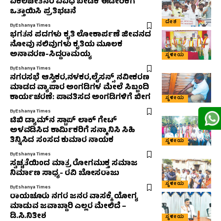
ವಿಕಲಚೇತನರ ವಿವಿಧ ಬೇಡಿಕೆ ಈಡೇರಿಕೆಗೆ
ಒತ್ತಾಯಿಸಿ ಪ್ರತಿಭಟನೆ
ದೇಶ
By
Eshanya Times
ಭಗತನ ಪದಗಳು ಕೃತಿ ಲೋಕಾರ್ಪಣೆ ಜೀವನದ
ನೋವು ನಲಿವುಗಳು ಕೃತಿಯ ಮೂಲಕ
ಅನಾವರಣ-ಸಿದ್ದರಾಮಯ್ಯ
ಸ್ಥಳೀಯ
By
Eshanya Times
ನಗರಸಭೆ ಆಸ್ತಿಕರ,ನಳಕರ,ಲೈಸನ್ಸ್ ನವೀಕರಣ
ಮಾಡದ ವ್ಯಾಪಾರ ಅಂಗಡಿಗಳ ಮೇಲೆ ಸಿಬ್ಬಂದಿ
ಕಾರ್ಯಚರಣೆ: ಪಾವತಿಸದ ಅಂಗಡಿಗಳಿಗೆ ಬೀಗ
ಸ್ಥಳೀಯ
By
Eshanya Times
ಟಿಬಿ ಡ್ಯಾಮ್‌ನ ಸ್ಟಾಪ್ ಲಾಕ್ ಗೇಟ್
ಅಳವಡಿಸಿದ ಕಾರ್ಮಿಕರಿಗೆ ಸನ್ಮಾನಿಸಿ ಸಿಹಿ
ತಿನ್ನಿಸಿದ ಸಂಸದ ಕುಮಾರ ನಾಯಕ
ಸ್ಥಳೀಯ
By
Eshanya Times
ಸ್ವಚ್ಚತೆಯಿಂದ ಮಾತ್ರ ರೋಗಮುಕ್ತ ಸಮಾಜ
ನಿರ್ಮಾಣ ಸಾಧ್ಯ- ರವಿ ಬೋಸರಾಜು
ಸ್ಥಳೀಯ
By
Eshanya Times
ರಾಯಚೂರು ನಗರ ಜನರ ವಾಸಕ್ಕೆ ಯೋಗ್ಯ
ಮಾಡುವ ಜವಾಬ್ದಾರಿ ಎಲ್ಲರ ಮೇಲಿದೆ –
ಡಿ.ಸಿ.ನಿತೀಶ
ಸ್ಥಳೀಯ