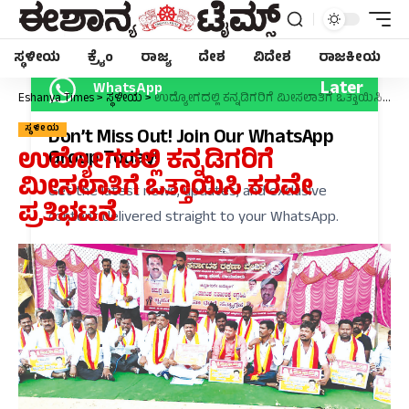
ಸ್ಥಳೀಯ
ಕ್ರೈಂ
ರಾಜ್ಯ
ದೇಶ
ವಿದೇಶ
ರಾಜಕೀಯ
Later
WhatsApp
Eshanya Times
>
ಸ್ಥಳೀಯ
>
ಉದ್ಯೋಗದಲ್ಲಿ ಕನ್ನಡಿಗರಿಗೆ ಮೀಸಲಾತಿಗೆ ಒತ್ತಾಯಿಸಿ ಕರವೇ ಪ್ರತಿಭಟನೆ
ಸ್ಥಳೀಯ
Don’t Miss Out! Join Our WhatsApp
ಉದ್ಯೋಗದಲ್ಲಿ ಕನ್ನಡಿಗರಿಗೆ
Group Today!
ಮೀಸಲಾತಿಗೆ ಒತ್ತಾಯಿಸಿ ಕರವೇ
Get the latest news, updates, and exclusive
ಪ್ರತಿಭಟನೆ
content delivered straight to your WhatsApp.
Join Now
Powered By KhushiHost