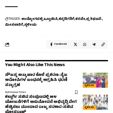
TAGGED:
ಉದ್ಯೋಗದಲ್ಲಿ
ಒತ್ತಾಯಿಸಿ
ಕನ್ನಡಿಗರಿಗೆ
ಕರವೇ
ಪ್ರತಿಭಟನೆ:
ಮೀಸಲಾತಿಗೆ
ಸ್ಥಳೀಯ
Facebook
You Might Also Like This News
ಸೌಜನ್ಯ ಅತ್ಯಾಚಾರ ಕೊಲೆ ಪ್ರಕರಣ: ನೈಜ
ಆರೋಪಿಗಳ ಬಂಧನಕ್ಕೆ ಆಗ್ರಹಿಸಿ ಧರಣಿ
ಸತ್ಯಾಗ್ರಹ
ಸ್ಥಳೀಯ
By
Eshanya Times
ಕಲ್ಬುರ್ಗಿ ಸಚಿವ ಸಂಪುಟದಲ್ಲಿ ೫೪
ಯೋಜನೆಗಳಿಗೆ ಅನುಮೋದನೆ ಅಭಿವೃದ್ದಿ ವೇಗ
ಹೆಚ್ಚಿಸಲು ಮುಂದಾದ ರಾಜ್ಯ ಸರಕಾರ-ಸಚಿವ
ಸ್ಥಳೀಯ
ಬೋಸರಾಜ್