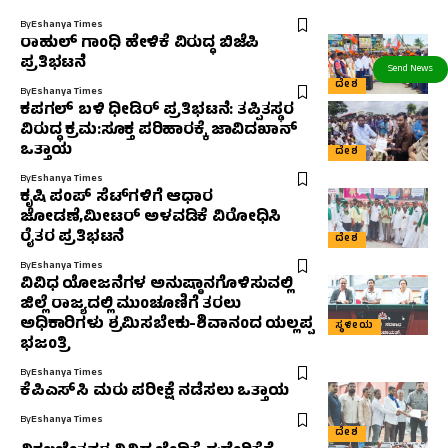
By
Eshanya Times
ರಾಹುಲ್ ಗಾಂಧಿ ಹೇಳಿಕೆ ವಿರುದ್ಧ ಬಿಜೆಪಿ
ಪ್ರತಿಭಟನೆ
ದೇಶ
By
Eshanya Times
ಕಪಗಲ್ ಬಳಿ ಧೀಡಿರ್ ಪ್ರತಿಭಟನೆ: ತಪ್ಪಿತಸ್ಥರ
ವಿರುದ್ಧ ಕ್ರಮ:ಸೂಕ್ತ ಪರಿಹಾರಕ್ಕೆ ಜಾವಿದಖಾನ್
ಒತ್ತಾಯ
ದೇಶ
By
Eshanya Times
ಕೃಷಿ ಪಂಪ್ ಸೆಟ್‌ಗಳಿಗೆ ಆಧಾರ
ಜೋಡಣೆ,ಮೀಟರ್ ಅಳವಡಿಕೆ ವಿರೋಧಿಸಿ
ರೈತರ ಪ್ರತಿಭಟನೆ
ದೇಶ
By
Eshanya Times
ವಿವಿಧ ಯೋಜನೆಗಳ ಅನುಷ್ಠಾನಗೊಳಿಸುವಲ್ಲಿ
ಜಿಲ್ಲೆ ರಾಜ್ಯದಲ್ಲಿ ಮುಂಚೂಣಿಗೆ ತರಲು
ಅಧಿಕಾರಿಗಳು ಶ್ರಮಿಸಬೇಕು-ಶಿವಾನಂದ ಯಲ್ಲಪ್ಪ
ಸ್ಥಳೀಯ
ಭಜಂತ್ರಿ
By
Eshanya Times
ಕೆಪಿಎಸ್‌ಸಿ ಮರು ಪರೀಕ್ಷೆ ನಡೆಸಲು ಒತ್ತಾಯ
By
Eshanya Times
ದೇಶ