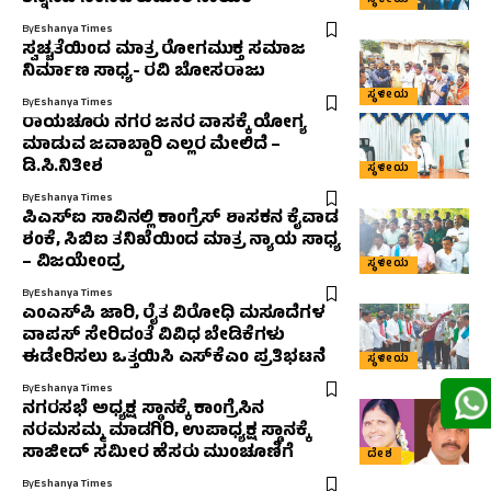
ಸ್ಥಳೀಯ
By
Eshanya Times
ಸ್ವಚ್ಚತೆಯಿಂದ ಮಾತ್ರ ರೋಗಮುಕ್ತ ಸಮಾಜ
ನಿರ್ಮಾಣ ಸಾಧ್ಯ- ರವಿ ಬೋಸರಾಜು
ಸ್ಥಳೀಯ
By
Eshanya Times
ರಾಯಚೂರು ನಗರ ಜನರ ವಾಸಕ್ಕೆ ಯೋಗ್ಯ
ಮಾಡುವ ಜವಾಬ್ದಾರಿ ಎಲ್ಲರ ಮೇಲಿದೆ –
ಡಿ.ಸಿ.ನಿತೀಶ
ಸ್ಥಳೀಯ
By
Eshanya Times
ಪಿಎಸ್‌ಐ ಸಾವಿನಲ್ಲಿ ಕಾಂಗ್ರೆಸ್ ಶಾಸಕನ ಕೈವಾಡ
ಶಂಕೆ, ಸಿಬಿಐ ತನಿಖೆಯಿಂದ ಮಾತ್ರ ನ್ಯಾಯ ಸಾಧ್ಯ
– ವಿಜಯೇಂದ್ರ
ಸ್ಥಳೀಯ
By
Eshanya Times
ಎಂಎಸ್‌ಪಿ ಜಾರಿ, ರೈತ ವಿರೋಧಿ ಮಸೂದೆಗಳ
ವಾಪಸ್ ಸೇರಿದಂತೆ ವಿವಿಧ ಬೇಡಿಕೆಗಳು
ಈಡೇರಿಸಲು ಒತ್ತಯಿಸಿ ಎಸ್‌ಕೆಎಂ ಪ್ರತಿಭಟನೆ
ಸ್ಥಳೀಯ
By
Eshanya Times
ನಗರಸಭೆ ಅಧ್ಯಕ್ಷ ಸ್ಥಾನಕ್ಕೆ ಕಾಂಗ್ರೆಸಿನ
ನರಮಸಮ್ಮ ಮಾಡಗಿರಿ, ಉಪಾಧ್ಯಕ್ಷ ಸ್ಥಾನಕ್ಕೆ
ಸಾಜೀದ್ ಸಮೀರ ಹೆಸರು ಮುಂಚೂಣಿಗೆ
ದೇಶ
By
Eshanya Times