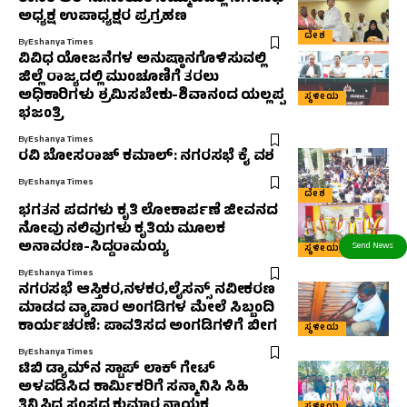
ಅಧ್ಯಕ್ಷ ಉಪಾಧ್ಯಕ್ಷರ ಪ್ರಗ್ರಹಣ
ದೇಶ
By
Eshanya Times
ವಿವಿಧ ಯೋಜನೆಗಳ ಅನುಷ್ಠಾನಗೊಳಿಸುವಲ್ಲಿ
ಜಿಲ್ಲೆ ರಾಜ್ಯದಲ್ಲಿ ಮುಂಚೂಣಿಗೆ ತರಲು
ಅಧಿಕಾರಿಗಳು ಶ್ರಮಿಸಬೇಕು-ಶಿವಾನಂದ ಯಲ್ಲಪ್ಪ
ಸ್ಥಳೀಯ
ಭಜಂತ್ರಿ
By
Eshanya Times
ರವಿ ಬೋಸರಾಜ್ ಕಮಾಲ್: ನಗರಸಭೆ ಕೈ ವಶ
By
Eshanya Times
ದೇಶ
ಭಗತನ ಪದಗಳು ಕೃತಿ ಲೋಕಾರ್ಪಣೆ ಜೀವನದ
ನೋವು ನಲಿವುಗಳು ಕೃತಿಯ ಮೂಲಕ
ಅನಾವರಣ-ಸಿದ್ದರಾಮಯ್ಯ
ಸ್ಥಳೀಯ
By
Eshanya Times
ನಗರಸಭೆ ಆಸ್ತಿಕರ,ನಳಕರ,ಲೈಸನ್ಸ್ ನವೀಕರಣ
ಮಾಡದ ವ್ಯಾಪಾರ ಅಂಗಡಿಗಳ ಮೇಲೆ ಸಿಬ್ಬಂದಿ
ಕಾರ್ಯಚರಣೆ: ಪಾವತಿಸದ ಅಂಗಡಿಗಳಿಗೆ ಬೀಗ
ಸ್ಥಳೀಯ
By
Eshanya Times
ಟಿಬಿ ಡ್ಯಾಮ್‌ನ ಸ್ಟಾಪ್ ಲಾಕ್ ಗೇಟ್
ಅಳವಡಿಸಿದ ಕಾರ್ಮಿಕರಿಗೆ ಸನ್ಮಾನಿಸಿ ಸಿಹಿ
ತಿನ್ನಿಸಿದ ಸಂಸದ ಕುಮಾರ ನಾಯಕ