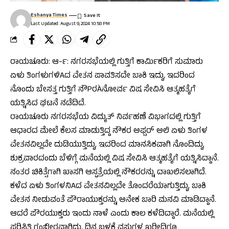
Eshanya Times
Last Updated: August 9, 2024 10:58 PM
ರಾಯಚೂರು: ಆ-೯: ನಗರಸಭೆಯಲ್ಲಿ ಗುತ್ತಿಗೆ ಕಾರ್ಮಿಕರಿಗೆ ಸುಮಾರು
ಏಳು ತಿಂಗಳುಗಳಿAದ ವೇತನ ಪಾವತಿಸದೇ ಬಾಕಿ ಇದ್ದು, ಇದರಿಂದ
ನೊಂದು ಬೇಸತ್ತ ಗುತ್ತಿಗೆ ನೌPರÀನೋರ್ವ ವಿಷ ಸೇವಿಸಿ ಆತ್ಮಹತ್ಯೆಗೆ
ಯತ್ನಿಸಿದ ಘಟನೆ ನಡೆದಿದೆ.
ರಾಯಚೂರು ನಗರಸಭೆಯ ವಿದ್ಯುತ್ ನಿರ್ವಹಣೆ ವಿಭಾಗದಲ್ಲಿ ಗುತ್ತಿಗೆ
ಆಧಾರದ ಮೇಲೆ ಕೆಲಸ ಮಾಡುತ್ತಿದ್ದ ನೌಕರ ಅಫ್ಸರ್ ಅಲಿ ಏಳು ತಿಂಗಳ
ವೇತನವಿಲ್ಲದೇ ದುಡಿಯುತ್ತಿದ್ದು, ಇದರಿಂದ ಮಾನಸಿಕವಾಗಿ ನೊಂದಿದ್ದು,
ಶುಕ್ರವಾರದಂದು ಬೆಳಿಗ್ಗೆ ಮನೆಯಲ್ಲಿ ವಿಷ ಸೇವಿಸಿ ಆತ್ಮಹತ್ಯೆಗೆ ಯತ್ನಿಸಿದ್ದಾನೆ.
ನಂತರ ಚಿಕಿತ್ಸೆಗಾಗಿ ಖಾಸಗಿ ಆಸ್ಪತ್ರೆಯಲ್ಲಿ ನೌಕರರನ್ನು ದಾಖಲಿಸಲಾಗಿದೆ.
ಕಳೆದ ಏಳು ತಿಂಗಳನಿAದ ವೇತನವಿಲ್ಲದೇ ತೊಂದರೆಯಾಗುತ್ತಿದ್ದು, ಬಾಕಿ
ವೇತನ ನೀಡುವಂತೆ ಪೌರಾಯುಕ್ತರನ್ನು ಅನೇಕ ಬಾರಿ ಮನವಿ ಮಾಡಿದ್ದಾನೆ.
ಆದರೆ ಪೌರಯುಕ್ತರು ಇಂದು ನಾಳೆ ಎಂದು ಕಾಲ ಕಳೆದಿದ್ದಾರೆ. ಮನೆಯಲ್ಲಿ
ಪರಿಸ್ಥಿತಿ ಗಂಭೀರವಾಗಿದ್ದು, ದಿನ ಬಳಕೆ ವಸ್ತುಗಳ ಖರೀದಿಗೂ