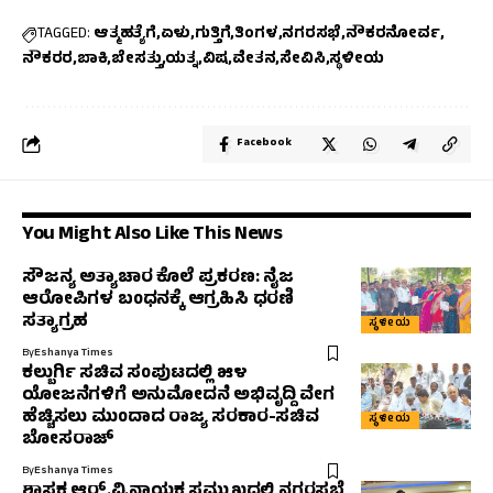
TAGGED:
ಆತ್ಮಹತ್ಯೆಗೆ
ಏಳು
ಗುತ್ತಿಗೆ
ತಿಂಗಳ
ನಗರಸಭೆ
ನೌಕರನೋರ್ವ
ನೌಕರರ
ಬಾಕಿ
ಬೇಸತ್ತು
ಯತ್ನ
ವಿಷ
ವೇತನ
ಸೇವಿಸಿ
ಸ್ಥಳೀಯ
Facebook
You Might Also Like This News
ಸೌಜನ್ಯ ಅತ್ಯಾಚಾರ ಕೊಲೆ ಪ್ರಕರಣ: ನೈಜ
ಆರೋಪಿಗಳ ಬಂಧನಕ್ಕೆ ಆಗ್ರಹಿಸಿ ಧರಣಿ
ಸತ್ಯಾಗ್ರಹ
ಸ್ಥಳೀಯ
By
Eshanya Times
ಕಲ್ಬುರ್ಗಿ ಸಚಿವ ಸಂಪುಟದಲ್ಲಿ ೫೪
ಯೋಜನೆಗಳಿಗೆ ಅನುಮೋದನೆ ಅಭಿವೃದ್ದಿ ವೇಗ
ಹೆಚ್ಚಿಸಲು ಮುಂದಾದ ರಾಜ್ಯ ಸರಕಾರ-ಸಚಿವ
ಸ್ಥಳೀಯ
ಬೋಸರಾಜ್
By
Eshanya Times
ಶಾಸಕ ಆರ್.ವಿ.ನಾಯಕ ಸಮ್ಮುಖದಲ್ಲಿ ನಗರಸಭೆ