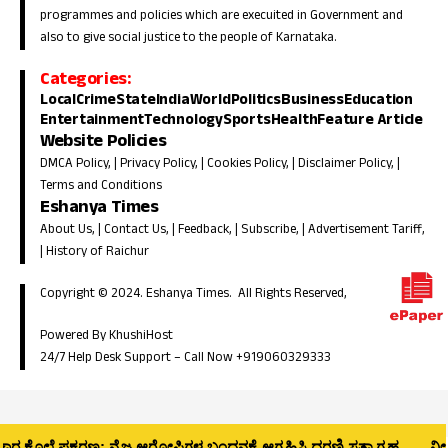
programmes and policies which are execuited in Government and
also to give social justice to the people of Karnataka.
Categories:
Local
Crime
State
India
World
Politics
Business
Education
Entertainment
Technology
Sports
Health
Feature Article
Website Policies
DMCA Policy
, |
Privacy Policy
, |
Cookies Policy
, |
Disclaimer Policy
, |
Terms and Conditions
Eshanya Times
About Us
, |
Contact Us
, |
Feedback
, |
Subscribe
, |
Advertisement Tariff
,
|
History of Raichur
Copyright © 2024. Eshanya Times. All Rights Reserved,
Powered By KhushiHost
24/7 Help Desk Support –
Call Now +919060329333
 ಕೊಲೆ ಪ್ರಕರಣ: ನೈಜ ಆರೋಪಿಗಳ ಬಂಧನಕ್ಕೆ ಆಗ್ರಹಿಸಿ ಧರಣಿ ಸತ್ಯಾಗ್ರಹ
ನೀರಿದ್