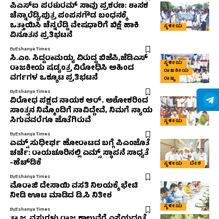
ಪಿಎಸ್‌ಐ ಪರಶುರಮ್ ಸಾವು ಪ್ರಕರಣ: ಶಾಸಕ
ಚೆನ್ನಾರೆಡ್ಡಿ,ಪುತ್ರ ಪಂಪನಗೌಡ ಬಂಧನಕ್ಕೆ
ಒತ್ತಾಯಿಸಿ ಚೆನ್ನರೆಡ್ಡಿ ವೇಷಧಾರಿಗೆ ಬಿಕ್ಷೆ ಹಾಕಿ
ಸ್ಥಳೀಯ
ವಿನೂತನ ಪ್ರತಿಭಟನೆ
By
Eshanya Times
ಸಿ.ಎಂ. ಸಿದ್ದರಾಮಯ್ಯ ವಿರುದ್ದ ಬಿಜೆಪಿ,ಜೆಡಿಎಸ್
ಸ್ಥಳೀಯ
ರಾಜಕೀಯ ಷಡ್ಯಂತ್ರ ವಿರೋಧಿಸಿ ಅಹಿಂದ
ರಾಜಕೀಯ
ವರ್ಗಗಳ ಒಕ್ಕೂಟ ಪ್ರತಿಭಟನೆ
ರಾಜ್ಯ
By
Eshanya Times
ವಿರೋಧ ಪಕ್ಷದ ನಾಯಕ ಆರ್. ಅಶೋಕರಿಂದ
ಸಾಂತ್ವನ ನಿಮ್ಮೊಂದಿಗೆ ನಾವಿದ್ದೇವೆ, ನಿಮಗೆ ನ್ಯಾಯ
ಸಿಗುವವರೆಗೂ ಜೊತೆಗಿರುವೆ
ಸ್ಥಳೀಯ
By
Eshanya Times
ಏಮ್ಸ್ ಸುಧೀರ್ಘ ಹೋರಾಟದ ಬಗ್ಗೆ ಪಿಎಂಜೊತೆ
ಚರ್ಚೆ: ರಾಯಚೂರಿನಲ್ಲಿ ಏಮ್ಸ್ ಸ್ಥಾಪನೆ ಸಾಧ್ಯತೆ
-ಹೆಚ್‌ಡಿಕೆ
ಸ್ಥಳೀಯ
ದೇಶ
By
Eshanya Times
ಮೊರಾಜಿ ದೇಸಾಯಿ ವಸತಿ ನಿಲಯಕ್ಕೆ ಭೇಟಿ
ನೀಡಿ ಊಟ ಮಾಡಿದ ಡಿ.ಸಿ ನಿತೀಶ
ಸ್ಥಳೀಯ
By
Eshanya Times