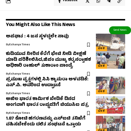
Facebook
You Might Also Like This News
ಅಪಘಾತ : 4 ಜನ ಸ್ಥಳದ್ದಲೇ ಸಾವು
By
Eshanya Times
ದೇಶ
ಕುಡಿಯುವ ನೀರಿನ ಕೆರೆಗೆ ಭೇಟಿ ನೀಡಿ ವೀಕ್ಷಣೆ
ಮಾಡಿ ಪರಿಶೀಲಿಸಿದ,ಜಿಪಂ ಮುಖ್ಯ ಕರ‍್ಯನರ‍್ವಾಹಕ
ಅಧಿಕಾರಿ ರಾಹುಲ್‌ ತುಕಾರಾಂ ಪಾಂಡ್ವೆ.
ದೇಶ
By
Eshanya Times
ಪ್ರಮುಖ ವೃತ್ತಗಳಲ್ಲಿ ಸಿಸಿ ಕ್ಯಾಮರಾ ಅಳವಡಿಕೆ:
ಎಸ್.ಪಿ. ಅವರಿಂದ ಉದ್ಘಾಟನೆ
ದೇಶ
By
Eshanya Times
ಅಖಿಲ ಭಾರತ ಕಾರ್ಮಿಕ ಬೇಡಿಕೆ ದಿನದ
ಅಂಗವಾಗಿ ಭಾರತ ರಾಷ್ಟ್ರಪತಿಗೆ ಟಿಯುಸಿಐ ಪತ್ರ
ದೇಶ
By
Eshanya Times
1.87 ಕೋಟಿ ಹಗರಣವನ್ನು ಎಸ್‌ಐಟಿ ತನಿಖೆಗೆ
ವಹಿಸಬೇಕೆಂದು ದಲಿತ ಸಂಘಟನೆ ಒತ್ತಾಯ
ದೇಶ