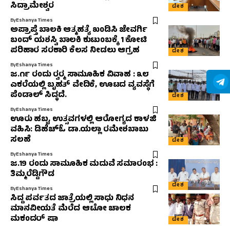
ಸಿದ್ರಾಮೇಶ್ವರ
ದೇಶ
By
Eshanya Times
ಅಪ್ರಾಪ್ತೆ ಬಾಲಕಿ ಆತ್ಮಹತ್ಯೆ ಖಂಡಿಸಿ ಜೇವರ್ಗಿ
ಬಂದ್ ಯಶಸ್ವಿ ಬಾಲಕಿ ಕುಟುಂಬಕ್ಕೆ 1 ಕೋಟಿ
ಪರಿಹಾರ ಸರಕಾರಿ ಕೆಲಸ ನೀಡಲು ಆಗ್ರಹ
ದೇಶ
By
Eshanya Times
ಜ.೧೯ ರಂದು ರ‍್ವರ‍್ಮ ಸಾಮೂಹಿಕ ವಿವಾಹ : ೩೮
ಎಕರೆಯಲ್ಲಿ ಬೃಹತ್ ವೇದಿಕೆ, ಊಟದ ವ್ಯವಸ್ಥೆಗೆ
ಪೆಂಡಾಲ್ ಸಿದ್ಧದೆ.
ದೇಶ
By
Eshanya Times
ಊರು ಹಬ್ಬ, ಉತ್ಸವಗಳಲ್ಲಿ ಆರೋಗ್ಯದ ಕಾಳಜಿ
ವಹಿಸಿ: ಡಿಹೆಚ್‌ಓ ಡಾ.ಯಲ್ಲಾ ರಮೇಶಬಾಬು
ಸಲಹೆ
ದೇಶ
By
Eshanya Times
ಜ.19 ರಂದು ಸಾಮೂಹಿಕ ಮದುವೆ ಸಮಾರಂಭ :
ತಿಮ್ಮರೆಡ್ಡಿಗೌಡ
ದೇಶ
By
Eshanya Times
ಸಿದ್ದ ಪರ್ವತದ ಜಾತ್ರೆಯಲ್ಲಿ ಸಾಧು ನಿಧನ
ಮಾನವೀಯತೆ ಮೆರೆದ ಆಟೋ ಚಾಲಕ
ಮಕಂದರ್ ಷಾ
ದೇಶ