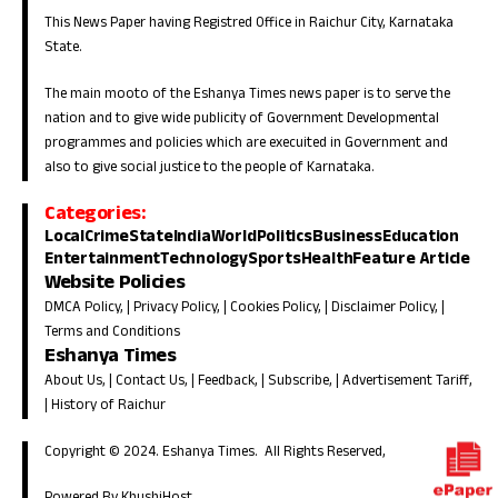
This News Paper having Registred Office in Raichur City, Karnataka
State.
The main mooto of the Eshanya Times news paper is to serve the
nation and to give wide publicity of Government Developmental
programmes and policies which are execuited in Government and
also to give social justice to the people of Karnataka.
Categories:
Local
Crime
State
India
World
Politics
Business
Education
Entertainment
Technology
Sports
Health
Feature Article
Website Policies
DMCA Policy
, |
Privacy Policy
, |
Cookies Policy
, |
Disclaimer Policy
, |
Terms and Conditions
Eshanya Times
About Us
, |
Contact Us
, |
Feedback
, |
Subscribe
, |
Advertisement Tariff
,
|
History of Raichur
Copyright © 2024. Eshanya Times. All Rights Reserved,