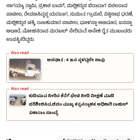
ನಾಗಯ್ಯಾ ಸ್ವಾಮಿ, ಪ್ರಕಾಶ ಬಾವಗೆ, ಮಲ್ಲಿಕರ‍್ಜುನ ಬಿರಾದಾಗ ವಿಠಲರಾವ
ಪಾಟೀಲ, ರೇವಣಸಿದ್ದಪ್ಪ ಯರಬಾಗ, ಸುಮಂತ ಗ್ರಾಮಲೆ, ವಿಶ್ವನಾಥ ಧರಣೆ,
ಮಲ್ಲಿಕರ‍್ಜುನ ಚಕ್ಕಿ, ರಾಜಕುಮಾರ ಪಾಟೀಲ, ಧೂಳಪ್ಪಾ ಆಣದೂರ, ಬಸಪ್ಪಾ
ಆಲೂರೆ, ಮೋಹನರಾವ ಮರಖಲ್ ಸೇರಿದಂತೆ ಅನೇಕ ರೈತ ಮುಖಂಡರು
ಉಪಸ್ಥಿತರಿದ್ದರು.
ಅಪಘಾತ : 4 ಜನ ಸ್ಥಳದ್ದಲೇ ಸಾವು
ಕುಡಿಯುವ ನೀರಿನ ಕೆರೆಗೆ ಭೇಟಿ ನೀಡಿ ವೀಕ್ಷಣೆ ಮಾಡಿ
ಪರಿಶೀಲಿಸಿದ,ಜಿಪಂ ಮುಖ್ಯ ಕರ‍್ಯನರ‍್ವಾಹಕ ಅಧಿಕಾರಿ ರಾಹುಲ್‌
ತುಕಾರಾಂ ಪಾಂಡ್ವೆ.