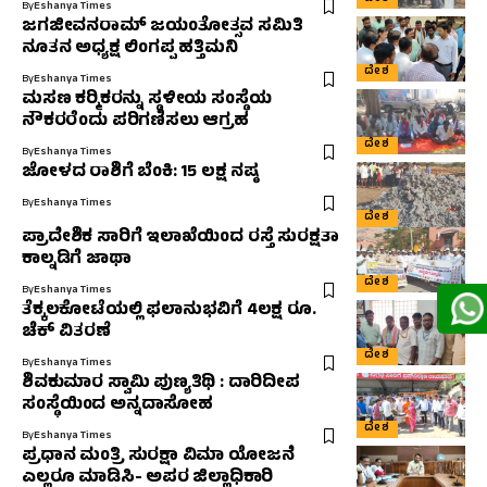
By
Eshanya Times
ಜಗಜೀವನರಾಮ್ ಜಯಂತೋತ್ಸವ ಸಮಿತಿ
ನೂತನ ಅಧ್ಯಕ್ಷ ಲಿಂಗಪ್ಪ ಹತ್ತಿಮನಿ
ದೇಶ
By
Eshanya Times
ಮಸಣ ಕರ‍್ಮಿಕರನ್ನು ಸ್ಥಳೀಯ ಸಂಸ್ಥೆಯ
ನೌಕರರೆಂದು ಪರಿಗಣಿಸಲು ಆಗ್ರಹ
ದೇಶ
By
Eshanya Times
ಜೋಳದ ರಾಶಿಗೆ ಬೆಂಕಿ: 15 ಲಕ್ಷ ನಷ್ಠ
By
Eshanya Times
ದೇಶ
ಪ್ರಾದೇಶಿಕ ಸಾರಿಗೆ ಇಲಾಖೆಯಿಂದ ರಸ್ತೆ ಸುರಕ್ಷತಾ
ಕಾಲ್ನಡಿಗೆ ಜಾಥಾ
ದೇಶ
By
Eshanya Times
ತೆಕ್ಕಲಕೋಟೆಯಲ್ಲಿ ಫಲಾನುಭವಿಗೆ 4ಲಕ್ಷ ರೂ.
ಚೆಕ್ ವಿತರಣೆ
ದೇಶ
By
Eshanya Times
ಶಿವಕುಮಾರ ಸ್ವಾಮಿ ಪುಣ್ಯತಿಥಿ : ದಾರಿದೀಪ
ಸಂಸ್ಥೆಯಿಂದ ಅನ್ನದಾಸೋಹ
ದೇಶ
By
Eshanya Times
ಪ್ರಧಾನ ಮಂತ್ರಿ ಸುರಕ್ಷಾ ವಿಮಾ ಯೋಜನೆ
ಎಲ್ಲರೂ ಮಾಡಿಸಿ- ಅಪರ ಜಿಲ್ಲಾಧಿಕಾರಿ