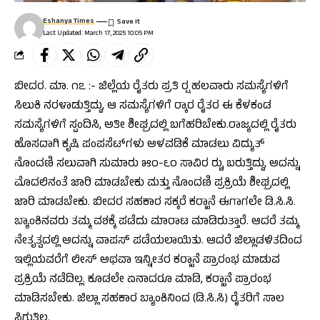
Eshanya Times
Last Updated: March 17, 2025 10:05 PM
ಬೀದರ. ಮಾ. ೧೭ :- ಜಿಲ್ಲೆಯ ರೈತರು ಪ್ರತಿ ರ‍್ಷ ಹಲವಾರು ಸಮಸ್ಯೆಗಳಿಗೆ
ಸಿಲುಕಿ ನರಳಾಡುತ್ತಿದ್ದು, ಆ ಸಮಸ್ಯೆಗಳಿಗೆ ರ‍್ಕಾರ ರೈತರ ಈ ಕೆಳಕಂಡ
ಸಮಸ್ಯೆಗಳಿಗೆ ಸ್ಪಂದಿಸಿ, ಅತೀ ಶೀಘ್ರದಲ್ಲಿ ಬಗೆಹರಿಬೇಕು.ರಾಜ್ಯದಲ್ಲಿ ರೈತರು
ಹೊಸದಾಗಿ ಕೃಷಿ ಪಂಪಸೆಟ್‌ಗಳು ಅಳವಡಿಕೆ ಮಾಡಲು ವಿದ್ಯುತ್
ನೊಂದಣಿ ಸಲುವಾಗಿ ಸುಮಾರು ೫೦-೬೦ ಸಾವಿರ ರ‍್ಚು ಬರುತ್ತಿದ್ದು, ಅದನ್ನು
ಮೊದಲಿನಂತೆ ಜಾರಿ ಮಾಡಬೇಕು ಮತ್ತು ನೊಂದಣಿ ಪ್ರಕ್ರಿಯೆ ಶೀಘ್ರದಲ್ಲಿ
ಜಾರಿ ಮಾಡಬೇಕು. ಬೀದರ ಸಹಕಾರ ಸಕ್ಕರೆ ಕರ‍್ಖಾನೆ ಈಗಾಗಲೇ ಡಿ.ಸಿ.ಸಿ.
ಬ್ಯಾಂಕಿನವರು ತಮ್ಮ ವಶಕ್ಕೆ ಪಡೆದು ಮಾರಾಟ ಮಾಡಿರುತ್ತಾರೆ. ಆದರೆ ತಮ್ಮ
ನೇತೃತ್ವದಲ್ಲಿ ಅದನ್ನು ವಾಪಸ್ ಪಡೆಯಲಾಯಿತು. ಆದರೆ ಜಿಲ್ಲಾಡಳಿತದಿಂದ
ಇಲ್ಲಿಯವರೆಗೆ ಲೀಸ್ ಅಥವಾ ಇನ್ನೀತರ ಕರ‍್ಖಾನೆ ಪ್ರಾರಂಭ ಮಾಡುವ
ಪ್ರಕ್ರಿಯೆ ನಡೆದಿಲ್ಲ. ಕೂಡಲೇ ಏನಾದರೂ ಮಾಡಿ, ಕರ‍್ಖಾನೆ ಪ್ರಾರಂಭ
ಮಾಡಿಸಬೇಕು. ಜಿಲ್ಲಾ ಸಹಕಾರ ಬ್ಯಾಂಕಿನಿoದ (ಡಿ.ಸಿ.ಸಿ) ರೈತರಿಗೆ ಸಾಲ
ಸಿಗುತ್ತಿಲ್ಲ.