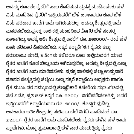
ಅದನ್ನು ಕೂಡಲೇ ರೈತರಿಗೆ ಸಾಲ ಕೊಡಿಸುವ ವ್ಯವಸ್ಥೆ ಮಾಡಿಸಬೇಕು.ಬೆಳೆ
ವಿಮೆ ಮಾಡಿಸಿದ ರೈತರಿಗೆ ಇಲ್ಲಿಯವರೆಗೆ ಬೆಳೆ ಹಾಳಾದರೂ ಕೂಡ ಬೆಳೆ
ವಿಮೆ ಪರಿಹಾರ ಖಾತೆಗೆ ಜಮೆ ಆಗಿರುವುದಿಲ್ಲ. ಅದನ್ನು ಶೀಘ್ರದಲ್ಲಿ ಜಮೆ
ಮಾಡಿಸಬೇಕು.ಪ್ರಸಕ್ತ ಸಾಲಿನಲ್ಲಿ ಮಂಜಿನಿಂದ ತೊಗರಿ ಬೆಳೆ ಸಂಪರ‍್ಣ
ಹಾಳಾಗಿದ್ದು, ಅದಕ್ಕೆ ಅತೀ ಶೀಘ್ರದಲ್ಲಿ ಎಕರೆಗೆ ರೂ. ೨೫೦೦೦/- ರಂತೆ ಬೆಳೆ
ಹಾನಿ ಪರಿಹಾರ ಕೊಡಿಸಬೇಕು. ಸಕ್ಕರೆ ಕರ‍್ಖಾನೆಗಳಿಗೆ ರೈತರು ಕಬ್ಬು
ಸರಬರಾಜು ಮಾಡಿ, ೩ ತಿಂಗಳು ಕಳೆದರೂ ಕೂಡ ಇಲ್ಲಿಯವರೆಗೆ ಯಾವ
ರೈತರ ಖಾತೆಗೆ ಕೂಡ ಬಿಲ್ಲು ಜಮೆ ಆಗಿರುವುದಿಲ್ಲ. ಅದನ್ನು ಶೀಘ್ರದಲ್ಲಿ ಎಲ್ಲಾ
ರೈತರ ಖಾತೆಗೆ ಜಮೆ ಮಾಡಿಸಬೇಕು. ಪ್ರಸಕ್ತ ಸಾಲಿನಲ್ಲಿ ಜಿಲ್ಲಾ ಉಸ್ತುವಾರಿ
ಸಚಿವರ ನೇತೃತ್ವದಲ್ಲಿ ಜಿಲ್ಲೆಯ ಎಲ್ಲಾ ಸಕ್ಕರೆ ಕರ‍್ಖಾನೆಯ ಅಧ್ಯಕ್ಷರು ಹಾಗೂ
ರೈತ ಮುಖಂಡರ ಸಮ್ಮುಖದಲ್ಲಿ ಜಿಲ್ಲಾಧಿಕಾರಿ ಕಚೇರಿಯ ಸಭಾಂಗಣದಲ್ಲಿ
ಸಭೆ ನಡೆಸಿ, ಪ್ರತಿ ಟನ್ ಕಬ್ಬಿಗೆ ರೂ. ೨೭೦೦/- ನಿಗದಿಪಡಿಸಲಾಗಿತ್ತು. ಆದರೆ
ಇಲ್ಲಿಯವರೆಗೆ ಕರ‍್ಖಾನೆಯವರು ರೂ. ೨೭೦೦/- ಕೊಟ್ಟಿರುವುದಿಲ್ಲ.
ಆದಕಾರಣ ಅತೀ ಶೀಘ್ರದಲ್ಲಿ ಸಚಿವರು ಬೆಲೆ ನಿಗದಿ ಮಾಡಿದಂತೆ ರೂ.
೨೭೦೦/- ರೈತರ ಖಾತೆಗೆ ಜಮೆ ಮಾಡಿಸಬೇಕು. ರೈತರು ಬೆಳೆದ ಬೆಳೆ ಕಾಡು
ಪ್ರಾಣಿಗಳು, ದೊಡ್ಡ ಪ್ರಮಾಣದಲ್ಲಿ ಬೆಳೆ ನಾಶ ಮಾಡುತ್ತಿದ್ದು, ರೈತರು