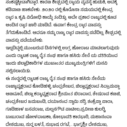
ಸಂಕಷ್ಟಕ್ಕೀಡಾಗಿದ್ದಾರೆ. ಕಾರಣ ಶೀಘ್ರದಲ್ಲಿ ರ‍್ಯಾಯ ವ್ಯವಸ್ಥೆ ಹುಡುಕಿ, ಅದಕ್ಕೆ
ಕಡಿವಾಣ ಹಾಕಬೇಕು. ೨೦೨೦ ರಲ್ಲಿ ಕೊರೊನಾ ಸಮಯದಲ್ಲಿ ಕೇಂದ್ರ
ರ‍್ಕಾರ ೩ ಕೃಷಿ ವಿರೋಧಿ ಕಾಯ್ದೆ ತಂದಿತ್ತು. ಅದೇ ಪ್ರಕಾರ ರಾಜ್ಯದಲ್ಲಿ ಕೂಡ
ಅಂದಿನ ರ‍್ಕಾರ ಜಾರಿ ಮಾಡಿದೆ. ಈವಾಗ ಕೇಂದ್ರ ರ‍್ಕಾರ ವಾಪಸ್ಸು
ತೆಗೆದುಕೊಂಡಿದೆ. ಆದರೂ ನಮ್ಮ ರಾಜ್ಯ ರ‍್ಕಾರ ವಾಪಸ್ಸು ಪಡೆದಿಲ್ಲ. ಶೀಘ್ರದಲ್ಲಿ
ವಾಪಸ್ಸು ಪಡೆಯಬೇಕು.
ಇಲ್ಲದಿದ್ದಲ್ಲಿ ಮುಂಬರುವ ದಿನಗಳಲ್ಲಿ ಉಗ್ರ ಹೋರಾಟ ಮಾಡಲಾಗುವುದು
ಎಂದು ರ‍್ನಾಟಕ ರಾಜ್ಯ ರೈತ ಸಂಘ ಹಾಗೂ ಹಸಿರು ಸೇನೆ ಯ ವತಿತಿಯಿಂದ
ಇಂದು ಜಿಲ್ಲಾಧಿಕಾರಿಗಳ ಮುಖಾಂತರ ಮುಖ್ಯಮಂತ್ರಿಗಳಿಗೆ ಮನವಿ
ಸಲ್ಲಿಸಲಾಯಿತು.
ಈ ಸಂರ‍್ಭದಲ್ಲಿ ರ‍್ನಾಟಕ ರಾಜ್ಯ ರೈತ ಸಂಘ ಹಾಗೂ ಹಸಿರು ಸೇನೆಯ
ರಾಜ್ಯಾಧ್ಯಕ್ಷರಾದ ಕೋಡಿಹಳ್ಳಿ ಚಂದ್ರಶೇಖರ, ಜಿಲ್ಲಾಧ್ಯಕ್ಷರಾದ ಸಿದ್ರಾಮಪ್ಪಾ
ಆಣದೂರೆ, ಜಿಲ್ಲಾ ಕರ‍್ಯಾಧ್ಯಕ್ಷರಾದ ಶ್ರೀಮಂತ ಬಿರಾದಾರ, ಶೇಷರಾವ ಕಣಜಿ,
ಚಂದ್ರಶೇಖರ ಜಮಖಂಡಿ, ದಯಾನಂದ ಸ್ವಾಮಿ ಸರ‍್ಸಿ, ಶಂಕ್ರೆಪ್ಪಾ ಪಾರಾ,
ಗೂಡಿಹಾಳ ಬಸವರಾಜ, ಮಲ್ಲನಗೌಡ ಪಾಟೀಲ,ಪ್ರವೀಣ ಕುಲರ‍್ಣಿ,
ಬಾಬುರಾವ ಜೋಳದಾಬಕಾ, ಶೋಭಾವತಿ ಕಾರಭಾರಿ, ಮಹಾನಂದಾ
ದೇಶಮುಖ, ಸುರ‍್ಣ ಬಳತೆ, ಸುಭಾಷ ರಗಟೆ, . ಭಾಗ್ಯಶ್ರೀ ದೇಶಮುಖ,