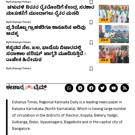
By
Eshanya Times
ಚಳುವಳಿ ನಿರತರ ರೈತರೊಂದಿಗೆ ಕೇಂದ್ರ ಸರಕಾರ
ಮಾತುಕತೆಗೆ ಮುಂದಾಗಲು ರೈತರ ಮನವಿ
ದೇಶ
By
Eshanya Times
ಪ್ರತಿಯೊಬ್ಬ ಗ್ರಾಹಕರಿಗೂ ಕಾನೂನಿನ ಅರಿವು
ಅವಶ್ಯ
ದೇಶ
By
Eshanya Times
ಕನ್ನಡದ ನೆಲ, ಜಲ, ಭಾಷೆಯ ವಿಚಾರದಲ್ಲಿ
ಸದಾಕಾಲ ಪರಿಷತ್ ಜಾಗೃತಿ ಮೂಡಿಸುತ್ತಿದೆ :
ರಾಜೇಶ ಹಿರೇಮಠ
ದೇಶ
By
Eshanya Times
Eshanya Times, Regional Kannada Daily is a leading news paper in
Kalyana Karnataka (North Karnataka). Which is having large number
of circulation in the districts of Raichur, Koppla, Bellary, Yadgir,
Gulbarga, Bidar, Vijayanagara, Bagalkote and in the capital city of
Bangalore.