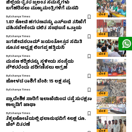
ಜಿಲ್ಲೆಯ ರೈತರ ಜ್ವಲಂತ ಸಮಸ್ಯೆಗಳು
ಬಗೆಹರಿಸಲು ಮುಖ್ಯಮಂತ್ರಿಗಳಿಗೆ ಮನವಿ
ದೇಶ
By
Eshanya Times
1.87 ಕೋಟಿ ಹಗರಣವನ್ನು ಎಸ್‌ಐಟಿ ತನಿಖೆಗೆ
ವಹಿಸಬೇಕೆಂದು ದಲಿತ ಸಂಘಟನೆ ಒತ್ತಾಯ
ದೇಶ
By
Eshanya Times
ಜಗಜೀವನರಾಮ್ ಜಯಂತೋತ್ಸವ ಸಮಿತಿ
ನೂತನ ಅಧ್ಯಕ್ಷ ಲಿಂಗಪ್ಪ ಹತ್ತಿಮನಿ
ದೇಶ
By
Eshanya Times
ಮಸಣ ಕರ‍್ಮಿಕರನ್ನು ಸ್ಥಳೀಯ ಸಂಸ್ಥೆಯ
ನೌಕರರೆಂದು ಪರಿಗಣಿಸಲು ಆಗ್ರಹ
ದೇಶ
By
Eshanya Times
ಜೋಳದ ರಾಶಿಗೆ ಬೆಂಕಿ: 15 ಲಕ್ಷ ನಷ್ಠ
By
Eshanya Times
ದೇಶ
ಪ್ರಾದೇಶಿಕ ಸಾರಿಗೆ ಇಲಾಖೆಯಿಂದ ರಸ್ತೆ ಸುರಕ್ಷತಾ
ಕಾಲ್ನಡಿಗೆ ಜಾಥಾ
ದೇಶ
By
Eshanya Times
ತೆಕ್ಕಲಕೋಟೆಯಲ್ಲಿ ಫಲಾನುಭವಿಗೆ 4ಲಕ್ಷ ರೂ.
ಚೆಕ್ ವಿತರಣೆ
ದೇಶ