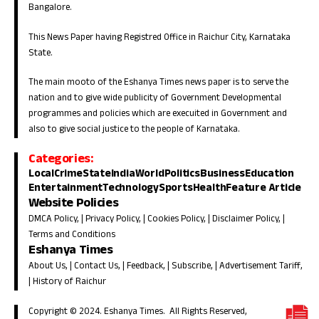
Bangalore.
This News Paper having Registred Office in Raichur City, Karnataka
State.
The main mooto of the Eshanya Times news paper is to serve the
nation and to give wide publicity of Government Developmental
programmes and policies which are execuited in Government and
also to give social justice to the people of Karnataka.
Categories:
Local
Crime
State
India
World
Politics
Business
Education
Entertainment
Technology
Sports
Health
Feature Article
Website Policies
DMCA Policy
, |
Privacy Policy
, |
Cookies Policy
, |
Disclaimer Policy
, |
Terms and Conditions
Eshanya Times
About Us
, |
Contact Us
, |
Feedback
, |
Subscribe
, |
Advertisement Tariff
,
|
History of Raichur
Copyright © 2024. Eshanya Times. All Rights Reserved,