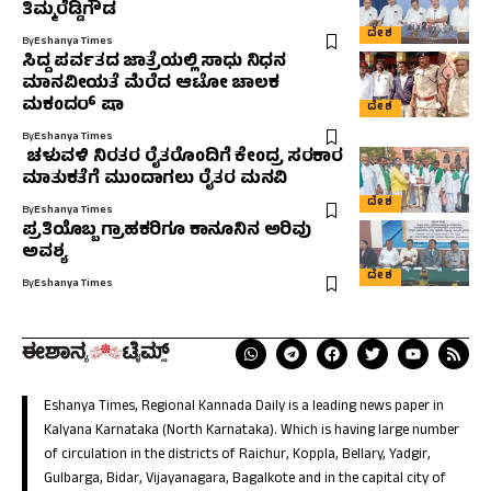
ತಿಮ್ಮರೆಡ್ಡಿಗೌಡ
ದೇಶ
By
Eshanya Times
ಸಿದ್ದ ಪರ್ವತದ ಜಾತ್ರೆಯಲ್ಲಿ ಸಾಧು ನಿಧನ
ಮಾನವೀಯತೆ ಮೆರೆದ ಆಟೋ ಚಾಲಕ
ಮಕಂದರ್ ಷಾ
ದೇಶ
By
Eshanya Times
ಚಳುವಳಿ ನಿರತರ ರೈತರೊಂದಿಗೆ ಕೇಂದ್ರ ಸರಕಾರ
ಮಾತುಕತೆಗೆ ಮುಂದಾಗಲು ರೈತರ ಮನವಿ
ದೇಶ
By
Eshanya Times
ಪ್ರತಿಯೊಬ್ಬ ಗ್ರಾಹಕರಿಗೂ ಕಾನೂನಿನ ಅರಿವು
ಅವಶ್ಯ
ದೇಶ
By
Eshanya Times
Eshanya Times, Regional Kannada Daily is a leading news paper in
Kalyana Karnataka (North Karnataka). Which is having large number
of circulation in the districts of Raichur, Koppla, Bellary, Yadgir,
Gulbarga, Bidar, Vijayanagara, Bagalkote and in the capital city of