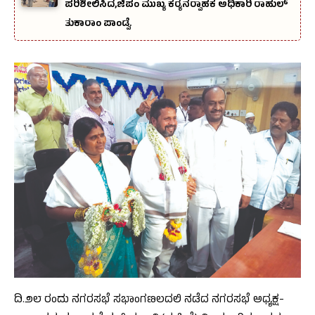
ಪರಿಶೀಲಿಸಿದ,ಜಿಪಂ ಮುಖ್ಯ ಕರ‍್ಯನರ‍್ವಾಹಕ ಅಧಿಕಾರಿ ರಾಹುಲ್‌
ತುಕಾರಾಂ ಪಾಂಡ್ವೆ.
ದಿ.೨೮ ರಂದು ನಗರಸಭೆ ಸಭಾಂಗಣಲದಲಿ ನಡೆದ ನಗರಸಭೆ ಅಧ್ಯಕ್ಷ-