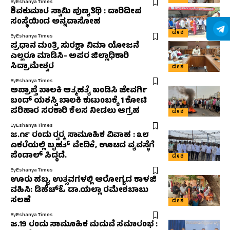
By
Eshanya Times
ಶಿವಕುಮಾರ ಸ್ವಾಮಿ ಪುಣ್ಯತಿಥಿ : ದಾರಿದೀಪ
ಸಂಸ್ಥೆಯಿಂದ ಅನ್ನದಾಸೋಹ
ದೇಶ
By
Eshanya Times
ಪ್ರಧಾನ ಮಂತ್ರಿ ಸುರಕ್ಷಾ ವಿಮಾ ಯೋಜನೆ
ಎಲ್ಲರೂ ಮಾಡಿಸಿ- ಅಪರ ಜಿಲ್ಲಾಧಿಕಾರಿ
ಸಿದ್ರಾಮೇಶ್ವರ
ದೇಶ
By
Eshanya Times
ಅಪ್ರಾಪ್ತೆ ಬಾಲಕಿ ಆತ್ಮಹತ್ಯೆ ಖಂಡಿಸಿ ಜೇವರ್ಗಿ
ಬಂದ್ ಯಶಸ್ವಿ ಬಾಲಕಿ ಕುಟುಂಬಕ್ಕೆ 1 ಕೋಟಿ
ಪರಿಹಾರ ಸರಕಾರಿ ಕೆಲಸ ನೀಡಲು ಆಗ್ರಹ
ದೇಶ
By
Eshanya Times
ಜ.೧೯ ರಂದು ರ‍್ವರ‍್ಮ ಸಾಮೂಹಿಕ ವಿವಾಹ : ೩೮
ಎಕರೆಯಲ್ಲಿ ಬೃಹತ್ ವೇದಿಕೆ, ಊಟದ ವ್ಯವಸ್ಥೆಗೆ
ಪೆಂಡಾಲ್ ಸಿದ್ಧದೆ.
ದೇಶ
By
Eshanya Times
ಊರು ಹಬ್ಬ, ಉತ್ಸವಗಳಲ್ಲಿ ಆರೋಗ್ಯದ ಕಾಳಜಿ
ವಹಿಸಿ: ಡಿಹೆಚ್‌ಓ ಡಾ.ಯಲ್ಲಾ ರಮೇಶಬಾಬು
ಸಲಹೆ
ದೇಶ
By
Eshanya Times
ಜ.19 ರಂದು ಸಾಮೂಹಿಕ ಮದುವೆ ಸಮಾರಂಭ :