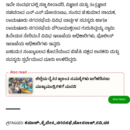
ಇದೇ ಸಂದರ್ಭದಲ್ಲಿ ಸಣ್ಣ ನೀರಾವರಿ, ವಿಜ್ಞಾನ ಮತ್ತು ತಂತ್ರಜ್ಞಾನ
ಸಚಿವರಾದ ಎನ್.ಎಸ್.ಬೋಸರಾಜು, ಸಂಸದ ಜಿ.ಕುಮಾರ ನಾಯಕ,
ರಾಯಚೂರು ನಗರಸಭೆಯ ವಿವಿಧ ವಾರ್ಡ್ಗಳ ಸದಸ್ಯರು ಹಾಗೂ
ರಾಯಚೂರು ನಗರಸಭೆಯ ಪೌರಾಯುಕ್ತರಾದ ಗುರುಸಿದ್ದಯ್ಯ ಸ್ವಾಮಿ
ಹಿರೇಮಠ ಸೇರಿದಂತೆ ವಿವಿಧ ಇಲಾಖೆಯ ಅಧಿಕಾರಿಗಳು, ಪೊಲೀಸ್
ಇಲಾಖೆಯ ಅಧಿಕಾರಿಗಳು ಇದ್ದರು.
ಬಹುಮತ ಸಂಖ್ಯಾಬಲದ ಕೊರತೆಯಿಂದ ಬಿಜೆಪಿ ಪಕ್ಷದ ಶಾಸಕರು ಮತ್ತು
ಸದಸ್ಯರು ಸ್ಪರ್ಧೆಯಿಂದ ದೂರು ಉಳಿದಿದ್ದರು.
ಜಿಲ್ಲೆಯ ರೈತರ ಜ್ವಲಂತ ಸಮಸ್ಯೆಗಳು ಬಗೆಹರಿಸಲು
ಮುಖ್ಯಮಂತ್ರಿಗಳಿಗೆ ಮನವಿ
TAGGED:
ಕಮಾಲ್:
ಕೈ
ದೇಶ,
ನಗರಸಭೆ
ಬೋಸರಾಜ್
ರವಿ
ವಶ