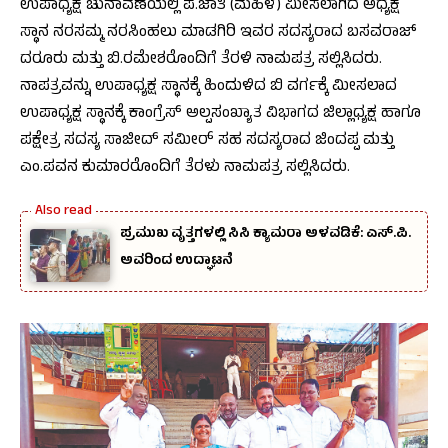
ಉಪಾಧ್ಯಕ್ಷ ಚುನಾವಣೆಯಲ್ಲಿ ಪ.ಜಾತಿ (ಮಹಿಳೆ) ಮೀಸಲಾಗಿದ ಅಧ್ಯಕ್ಷ
ಸ್ಥಾನ ನರಸಮ್ಮ ನರಸಿಂಹಲು ಮಾಡಗಿರಿ ಇವರ ಸದಸ್ಯರಾದ ಬಸವರಾಜ್
ದರೂರು ಮತ್ತು ಬಿ.ರಮೇಶರೊಂದಿಗೆ ತೆರಳಿ ನಾಮಪತ್ರ ಸಲ್ಲಿಸಿದರು.
ನಾಪತ್ರವನ್ನು ಉಪಾಧ್ಯಕ್ಷ ಸ್ಥಾನಕ್ಕೆ ಹಿಂದುಳಿದ ಬಿ ವರ್ಗಕ್ಕೆ ಮೀಸಲಾದ
ಉಪಾಧ್ಯಕ್ಷ ಸ್ಥಾನಕ್ಕೆ ಕಾಂಗ್ರೆಸ್ ಅಲ್ಪಸಂಖ್ಯಾತ ವಿಭಾಗದ ಜಿಲ್ಲಾಧ್ಯಕ್ಷ ಹಾಗೂ
ಪಕ್ಷೇತ್ರ ಸದಸ್ಯ ಸಾಜೀದ್ ಸಮೀರ್ ಸಹ ಸದಸ್ಯರಾದ ಜಿಂದಪ್ಪ ಮತ್ತು
ಎಂ.ಪವನ ಕುಮಾರರೊಂದಿಗೆ ತೆರಳು ನಾಮಪತ್ರ ಸಲ್ಲಿಸಿದರು.
ಪ್ರಮುಖ ವೃತ್ತಗಳಲ್ಲಿ ಸಿಸಿ ಕ್ಯಾಮರಾ ಅಳವಡಿಕೆ: ಎಸ್.ಪಿ.
ಅವರಿಂದ ಉದ್ಘಾಟನೆ