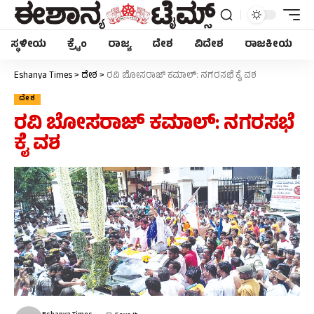
ಸ್ಥಳೀಯ
ಕ್ರೈಂ
ರಾಜ್ಯ
ದೇಶ
ವಿದೇಶ
ರಾಜಕೀಯ
Later
WhatsApp
Eshanya Times
>
ದೇಶ
>
ರವಿ ಬೋಸರಾಜ್ ಕಮಾಲ್: ನಗರಸಭೆ ಕೈ ವಶ
ದೇಶ
Don’t Miss Out! Join Our WhatsApp
ರವಿ ಬೋಸರಾಜ್ ಕಮಾಲ್: ನಗರಸಭೆ
Group Today!
ಕೈ ವಶ
Get the latest news, updates, and exclusive
content delivered straight to your WhatsApp.
Join Now
Powered By KhushiHost