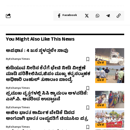
Facebook
You Might Also Like This News
ಅಪಘಾತ : 4 ಜನ ಸ್ಥಳದ್ದಲೇ ಸಾವು
By
Eshanya Times
ದೇಶ
ಕುಡಿಯುವ ನೀರಿನ ಕೆರೆಗೆ ಭೇಟಿ ನೀಡಿ ವೀಕ್ಷಣೆ
ಮಾಡಿ ಪರಿಶೀಲಿಸಿದ,ಜಿಪಂ ಮುಖ್ಯ ಕರ‍್ಯನರ‍್ವಾಹಕ
ಅಧಿಕಾರಿ ರಾಹುಲ್‌ ತುಕಾರಾಂ ಪಾಂಡ್ವೆ.
ದೇಶ
By
Eshanya Times
ಪ್ರಮುಖ ವೃತ್ತಗಳಲ್ಲಿ ಸಿಸಿ ಕ್ಯಾಮರಾ ಅಳವಡಿಕೆ:
ಎಸ್.ಪಿ. ಅವರಿಂದ ಉದ್ಘಾಟನೆ
ದೇಶ
By
Eshanya Times
ಅಖಿಲ ಭಾರತ ಕಾರ್ಮಿಕ ಬೇಡಿಕೆ ದಿನದ
ಅಂಗವಾಗಿ ಭಾರತ ರಾಷ್ಟ್ರಪತಿಗೆ ಟಿಯುಸಿಐ ಪತ್ರ
ದೇಶ
By
Eshanya Times