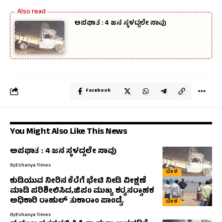
ಅಪಘಾತ : 4 ಜನ ಸ್ಥಳದ್ದಲೇ ಸಾವು
Facebook
You Might Also Like This News
ಅಪಘಾತ : 4 ಜನ ಸ್ಥಳದ್ದಲೇ ಸಾವು
By
Eshanya Times
ದೇಶ
ಕುಡಿಯುವ ನೀರಿನ ಕೆರೆಗೆ ಭೇಟಿ ನೀಡಿ ವೀಕ್ಷಣೆ
ಮಾಡಿ ಪರಿಶೀಲಿಸಿದ,ಜಿಪಂ ಮುಖ್ಯ ಕರ‍್ಯನರ‍್ವಾಹಕ
ಅಧಿಕಾರಿ ರಾಹುಲ್‌ ತುಕಾರಾಂ ಪಾಂಡ್ವೆ.
ದೇಶ
By
Eshanya Times