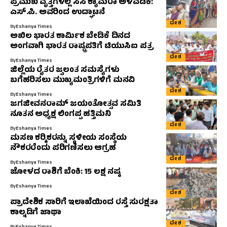
ಪ್ರಮುಖ ವೃತ್ತಗಳಲ್ಲಿ ಸಿಸಿ ಕ್ಯಾಮರಾ ಅಳವಡಿಕೆ:
ಎಸ್.ಪಿ. ಅವರಿಂದ ಉದ್ಘಾಟನೆ
ದೇಶ
By
Eshanya Times
ಅಖಿಲ ಭಾರತ ಕಾರ್ಮಿಕ ಬೇಡಿಕೆ ದಿನದ
ಅಂಗವಾಗಿ ಭಾರತ ರಾಷ್ಟ್ರಪತಿಗೆ ಟಿಯುಸಿಐ ಪತ್ರ
ದೇಶ
By
Eshanya Times
ಜಿಲ್ಲೆಯ ರೈತರ ಜ್ವಲಂತ ಸಮಸ್ಯೆಗಳು
ಬಗೆಹರಿಸಲು ಮುಖ್ಯಮಂತ್ರಿಗಳಿಗೆ ಮನವಿ
ದೇಶ
By
Eshanya Times
ಜಗಜೀವನರಾಮ್ ಜಯಂತೋತ್ಸವ ಸಮಿತಿ
ನೂತನ ಅಧ್ಯಕ್ಷ ಲಿಂಗಪ್ಪ ಹತ್ತಿಮನಿ
ದೇಶ
By
Eshanya Times
ಮಸಣ ಕರ‍್ಮಿಕರನ್ನು ಸ್ಥಳೀಯ ಸಂಸ್ಥೆಯ
ನೌಕರರೆಂದು ಪರಿಗಣಿಸಲು ಆಗ್ರಹ
ದೇಶ
By
Eshanya Times
ಜೋಳದ ರಾಶಿಗೆ ಬೆಂಕಿ: 15 ಲಕ್ಷ ನಷ್ಠ
By
Eshanya Times
ದೇಶ
ಪ್ರಾದೇಶಿಕ ಸಾರಿಗೆ ಇಲಾಖೆಯಿಂದ ರಸ್ತೆ ಸುರಕ್ಷತಾ
ಕಾಲ್ನಡಿಗೆ ಜಾಥಾ
ದೇಶ