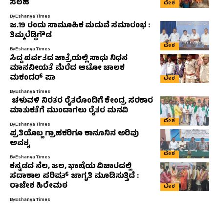
ಸಲಹೆ
ದೇಶ
By
Eshanya Times
ಜ.19 ರಂದು ಸಾಮೂಹಿಕ ಮದುವೆ ಸಮಾರಂಭ :
ತಿಮ್ಮರೆಡ್ಡಿಗೌಡ
ದೇಶ
By
Eshanya Times
ಸಿದ್ದ ಪರ್ವತದ ಜಾತ್ರೆಯಲ್ಲಿ ಸಾಧು ನಿಧನ
ಮಾನವೀಯತೆ ಮೆರೆದ ಆಟೋ ಚಾಲಕ
ಮಕಂದರ್ ಷಾ
ದೇಶ
By
Eshanya Times
ಚಳುವಳಿ ನಿರತರ ರೈತರೊಂದಿಗೆ ಕೇಂದ್ರ ಸರಕಾರ
ಮಾತುಕತೆಗೆ ಮುಂದಾಗಲು ರೈತರ ಮನವಿ
ದೇಶ
By
Eshanya Times
ಪ್ರತಿಯೊಬ್ಬ ಗ್ರಾಹಕರಿಗೂ ಕಾನೂನಿನ ಅರಿವು
ಅವಶ್ಯ
ದೇಶ
By
Eshanya Times
ಕನ್ನಡದ ನೆಲ, ಜಲ, ಭಾಷೆಯ ವಿಚಾರದಲ್ಲಿ
ಸದಾಕಾಲ ಪರಿಷತ್ ಜಾಗೃತಿ ಮೂಡಿಸುತ್ತಿದೆ :
ರಾಜೇಶ ಹಿರೇಮಠ
ದೇಶ
By
Eshanya Times