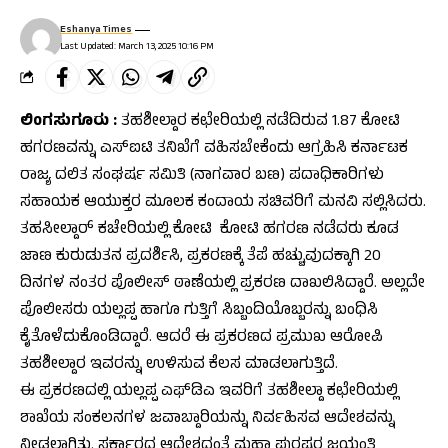
Eshanya Times
Last Updated: March 13, 2025 10:16 PM
ಲಿಂಗಸುಗೂರು :
ತಹಶೀಲ್ದಾರ ಕಛೇರಿಯಲ್ಲಿ ನಡೆದಿರುವ 1.87 ಕೋಟಿ
ಹಗರಣವನ್ನು ಎಸ್‌ಐಟಿ ತನಿಖೆಗೆ ವಹಿಸಬೇಕೆಂದು ಆಗ್ರಹಿಸಿ ಕರ್ನಾಟಕ
ರಾಜ್ಯ ದಲಿತ ಸಂಘರ್ಷ ಸಮಿತಿ (ನಾಗವಾರ ಬಣ) ಪದಾಧಿಕಾರಿಗಳು
ಸಹಾಯಕ ಆಯುಕ್ತರ ಮೂಲಕ ಕಂದಾಯ ಸಚಿವರಿಗೆ ಮನವಿ ಸಲ್ಲಿಸಿದರು.
ತಹಸೀಲ್ದಾರ್ ಕಚೇರಿಯಲ್ಲಿ ಕೋಟಿ ಕೋಟಿ ಹಗರಣ ನಡೆದರು ಕೂಡ
ಜಾಣ ಕುರುಡುತನ ಪ್ರದರ್ಶಿಸಿ, ಪ್ರಕರಣಕ್ಕೆ ತೆಪೆ ಹಚ್ಚುವುದಕ್ಕಾಗಿ 20
ದಿನಗಳ ನಂತರ ಪೊಲೀಸ್ ಠಾಣೆಯಲ್ಲಿ ಪ್ರಕರಣ ದಾಖಲಿಸಿದ್ದಾರೆ. ಅಲ್ಲದೇ
ಪೊಲೀಸರು ಯಲ್ಲಪ್ಪ ಹಾಗೂ ಗುತ್ತಿಗೆ ಸಿಬ್ಬಂದಿಯೊಬ್ಬರನ್ನು ಬಂಧಿಸಿ
ಕೈತೊಳೆದುಕೊಂಡಿದ್ದಾರೆ. ಆದರೆ ಈ ಪ್ರಕರಣದ ಪ್ರಮುಖ ಆರೋಪಿ
ತಹಶೀಲ್ದಾರ ಇವರನ್ನು ಉಳಿಸುವ ಕೆಲಸ ಮಾಡಲಾಗುತ್ತಿದೆ.
ಈ ಪ್ರಕರಣದಲ್ಲಿ ಯಲ್ಲಪ್ಪ ಎಫ್‌ಡಿಎ ಇವರಿಗೆ ತಹಶೀಲ್ದಾ ಕಛೇರಿಯಲ್ಲಿ
ಶಾಖೆಯ ಸಂಕಲನಗಳ ಜವಾಬ್ದಾರಿಯನ್ನು ನಿರ್ವಹಿಸವ ಆದೇಶವನ್ನು
ನೀಡಲಾಗಿತ್ತು. ಸರ್ಕಾರದ ಆದೇಶದಂತೆ ಮಹಾ ಪುರಷರ ಜಯಂತಿ