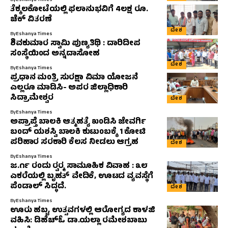
By
Eshanya Times
ತೆಕ್ಕಲಕೋಟೆಯಲ್ಲಿ ಫಲಾನುಭವಿಗೆ 4ಲಕ್ಷ ರೂ.
ಚೆಕ್ ವಿತರಣೆ
ದೇಶ
By
Eshanya Times
ಶಿವಕುಮಾರ ಸ್ವಾಮಿ ಪುಣ್ಯತಿಥಿ : ದಾರಿದೀಪ
ಸಂಸ್ಥೆಯಿಂದ ಅನ್ನದಾಸೋಹ
ದೇಶ
By
Eshanya Times
ಪ್ರಧಾನ ಮಂತ್ರಿ ಸುರಕ್ಷಾ ವಿಮಾ ಯೋಜನೆ
ಎಲ್ಲರೂ ಮಾಡಿಸಿ- ಅಪರ ಜಿಲ್ಲಾಧಿಕಾರಿ
ಸಿದ್ರಾಮೇಶ್ವರ
ದೇಶ
By
Eshanya Times
ಅಪ್ರಾಪ್ತೆ ಬಾಲಕಿ ಆತ್ಮಹತ್ಯೆ ಖಂಡಿಸಿ ಜೇವರ್ಗಿ
ಬಂದ್ ಯಶಸ್ವಿ ಬಾಲಕಿ ಕುಟುಂಬಕ್ಕೆ 1 ಕೋಟಿ
ಪರಿಹಾರ ಸರಕಾರಿ ಕೆಲಸ ನೀಡಲು ಆಗ್ರಹ
ದೇಶ
By
Eshanya Times
ಜ.೧೯ ರಂದು ರ‍್ವರ‍್ಮ ಸಾಮೂಹಿಕ ವಿವಾಹ : ೩೮
ಎಕರೆಯಲ್ಲಿ ಬೃಹತ್ ವೇದಿಕೆ, ಊಟದ ವ್ಯವಸ್ಥೆಗೆ
ಪೆಂಡಾಲ್ ಸಿದ್ಧದೆ.
ದೇಶ
By
Eshanya Times
ಊರು ಹಬ್ಬ, ಉತ್ಸವಗಳಲ್ಲಿ ಆರೋಗ್ಯದ ಕಾಳಜಿ
ವಹಿಸಿ: ಡಿಹೆಚ್‌ಓ ಡಾ.ಯಲ್ಲಾ ರಮೇಶಬಾಬು