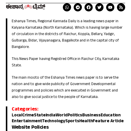
Eshanya Times, Regional Kannada Daily is a leading news paper in
Kalyana Karnataka (North Karnataka). Which is having large number
of circulation in the districts of Raichur, Koppla, Bellary, Yadgir,
Gulbarga, Bidar, Vijayanagara, Bagalkote and in the capital city of
Bangalore.
This News Paper having Registred Office in Raichur City, Karnataka
State.
The main mooto of the Eshanya Times news paper is to serve the
nation and to give wide publicity of Government Developmental
programmes and policies which are execuited in Government and
also to give social justice to the people of Karnataka.
Categories:
Local
Crime
State
India
World
Politics
Business
Education
Entertainment
Technology
Sports
Health
Feature Article
Website Policies