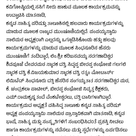
ಕವಿಗೋಷ್ಠಿಯಲ್ಲಿ ಸಸಿಗೆ ನೀರು ಹಾಕುವ ಮೂಲಕ ಕಾರ್ಯಕ್ರಮವನ್ನು
ಉದ್ಘಾಟಿಸಿ ಮಾತನಾಡಿ,
ಕನ್ನಡ ಸಾಹಿತ್ಯ ಪರಿಷತ್ತು ತಾಲೂಕಿನಲ್ಲಿ ಹಲವಾರು ಕಾರ್ಯಕ್ರಮಗಳನ್ನು
ಮಾಡುವ ಮೂಲಕ ರಾಜ್ಯದ ಮುಂಚೂಣಿಯಲ್ಲಿದೆ. ಪಂಪಯ್ಯಸ್ವಾಮಿ
ಸಾಲಿಮಠ ಅಧ್ಯಕ್ಷರಾಗಿ ಎಲ್ಲರನ್ನು ಒಗ್ಗೂಡಿಸಿಕೊಂಡು ಹತ್ತು ಹಲವು
ಕಾರ್ಯಕ್ರಮಗಳನ್ನು ಮಾಡುವ ಮೂಲಕ ಸಿಂಧನೂರಿನ ಹೆಸರು
ಮುಂಚೂಣಿಗೆ ತಂದಿದ್ದಾರೆ, ಲಿಂ.ಶ್ರೀ ಕರಿಬಸವಯ್ಯ ಸರಗಣಾದಿಶ್ವರ
ಶಿವಪೂಜೆ ದೇವರಮಠ ಸ್ಮಾರಕ ದತ್ತಿ, ಸಿದ್ದಪ್ಪ ಬೀರಪ್ಪ ಶಂಭೋಜಿ ಗಲಗಲಿ
ಸ್ಮಾರಕ ದತ್ತಿ, ಕೆ.ವಿಜಯಕುಮಾರ ಸ್ಮಾರಕ ದತ್ತಿ, ರತ್ನಂ ಮೋಟಾರ್ಸ್
ಲಿಮಿಟೆಡ್ ಸಿಂಧನೂರು ದತ್ತಿ ಹೆಸರಿನ ಸಂಗಯ್ಯತಾತ ಸರಗಣಾದಿಶ್ವರ ಮಠ,
ಕೆ. ಚಂದ್ರಕಲಾ ಪಾಟೀಲ್, ಬೀರಪ್ಪ ಶಂಭೋಜಿ ನಿವೃತ್ತ ಶಿಕ್ಷಕರು,
ಎಮ್.ರಾಮಕೃಷ್ಣ ತಂದೆ ವೆಂಕಟೇಶ್ವರಲು, ದತ್ತಿ ದಾನಿಗಳಾಗಿದ್ದಾರೆ.
ಕಾರ್ಯಕ್ರಮದ ಅಧ್ಯಕ್ಷತೆ ವಹಿಸಿದ್ದ ತಾಲೂಕು ಕನ್ನಡ ಸಾಹಿತ್ಯ ಪರಿಷತ್
ಅಧ್ಯಕ್ಷ ಪಂಪಯ್ಯಸ್ವಾಮಿ ಸಾಲಿಮಠ ಪ್ರಾಸ್ತಾವಿಕವಾಗಿ ಮಾತನಾಡಿ, ಕನ್ನಡ
ಭಾಷೆ, ಸಾಹಿತ್ಯ ಮತ್ತು ಸಂಸ್ಕೃತಿಗಳಿಗೆ ಸಂಬ0ಧಿಸಿದ0ತೆ ಪ್ರಶಸ್ತಿ ನೀಡಲು
ಹಾಗೂ ಕಾರ್ಯಕ್ರಮಗಳನ್ನು ನಡೆಸಲು ಮತ್ತು ಸ್ಪರ್ಧೆಗಳನ್ನು ಏರ್ಪಡಿಸಲು