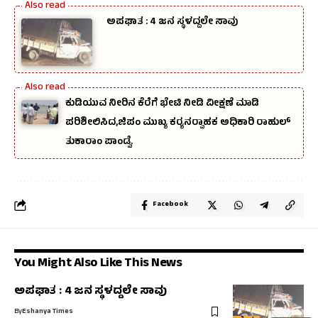
ಅಪಘಾತ : 4 ಜನ ಸ್ಥಳದ್ದಲೇ ಸಾವು
ಕುಡಿಯುವ ನೀರಿನ ಕೆರೆಗೆ ಭೇಟಿ ನೀಡಿ ವೀಕ್ಷಣೆ ಮಾಡಿ
ಪರಿಶೀಲಿಸಿದ,ಜಿಪಂ ಮುಖ್ಯ ಕರ‍್ಯನರ‍್ವಾಹಕ ಅಧಿಕಾರಿ ರಾಹುಲ್‌
ತುಕಾರಾಂ ಪಾಂಡ್ವೆ.
Facebook
You Might Also Like This News
ಅಪಘಾತ : 4 ಜನ ಸ್ಥಳದ್ದಲೇ ಸಾವು
By
Eshanya Times