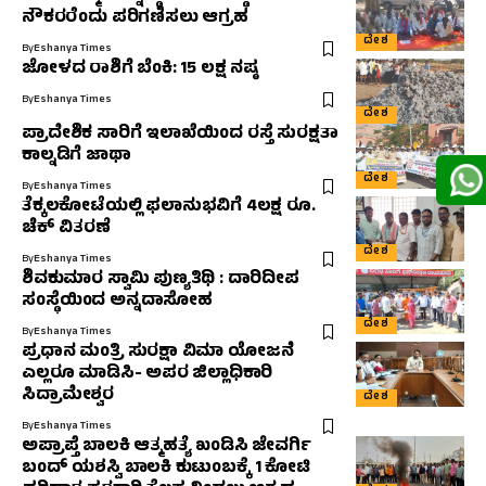
ನೌಕರರೆಂದು ಪರಿಗಣಿಸಲು ಆಗ್ರಹ
ದೇಶ
By
Eshanya Times
ಜೋಳದ ರಾಶಿಗೆ ಬೆಂಕಿ: 15 ಲಕ್ಷ ನಷ್ಠ
By
Eshanya Times
ದೇಶ
ಪ್ರಾದೇಶಿಕ ಸಾರಿಗೆ ಇಲಾಖೆಯಿಂದ ರಸ್ತೆ ಸುರಕ್ಷತಾ
ಕಾಲ್ನಡಿಗೆ ಜಾಥಾ
ದೇಶ
By
Eshanya Times
ತೆಕ್ಕಲಕೋಟೆಯಲ್ಲಿ ಫಲಾನುಭವಿಗೆ 4ಲಕ್ಷ ರೂ.
ಚೆಕ್ ವಿತರಣೆ
ದೇಶ
By
Eshanya Times
ಶಿವಕುಮಾರ ಸ್ವಾಮಿ ಪುಣ್ಯತಿಥಿ : ದಾರಿದೀಪ
ಸಂಸ್ಥೆಯಿಂದ ಅನ್ನದಾಸೋಹ
ದೇಶ
By
Eshanya Times
ಪ್ರಧಾನ ಮಂತ್ರಿ ಸುರಕ್ಷಾ ವಿಮಾ ಯೋಜನೆ
ಎಲ್ಲರೂ ಮಾಡಿಸಿ- ಅಪರ ಜಿಲ್ಲಾಧಿಕಾರಿ
ಸಿದ್ರಾಮೇಶ್ವರ
ದೇಶ
By
Eshanya Times
ಅಪ್ರಾಪ್ತೆ ಬಾಲಕಿ ಆತ್ಮಹತ್ಯೆ ಖಂಡಿಸಿ ಜೇವರ್ಗಿ
ಬಂದ್ ಯಶಸ್ವಿ ಬಾಲಕಿ ಕುಟುಂಬಕ್ಕೆ 1 ಕೋಟಿ