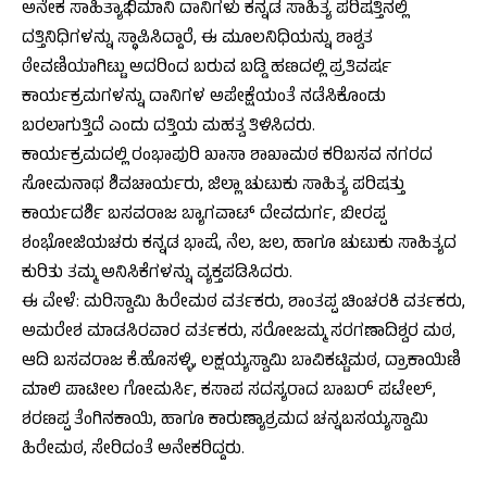
ಅನೇಕ ಸಾಹಿತ್ಯಾಭಿಮಾನಿ ದಾನಿಗಳು ಕನ್ನಡ ಸಾಹಿತ್ಯ ಪರಿಷತ್ತಿನಲ್ಲಿ
ದತ್ತಿನಿಧಿಗಳನ್ನು ಸ್ಥಾಪಿಸಿದ್ದಾರೆ, ಈ ಮೂಲನಿಧಿಯನ್ನು ಶಾಶ್ವತ
ಠೇವಣಿಯಾಗಿಟ್ಟು ಅದರಿಂದ ಬರುವ ಬಡ್ಡಿ ಹಣದಲ್ಲಿ ಪ್ರತಿವರ್ಷ
ಕಾರ್ಯಕ್ರಮಗಳನ್ನು ದಾನಿಗಳ ಅಪೇಕ್ಷೆಯಂತೆ ನಡೆಸಿಕೊಂಡು
ಬರಲಾಗುತ್ತಿದೆ ಎಂದು ದತ್ತಿಯ ಮಹತ್ವ ತಿಳಿಸಿದರು.
ಕಾರ್ಯಕ್ರಮದಲ್ಲಿ ರಂಭಾಪುರಿ ಖಾಸಾ ಶಾಖಾಮಠ ಕರಿಬಸವ ನಗರದ
ಸೋಮನಾಥ ಶಿವಚಾರ್ಯರು, ಜಿಲ್ಲಾ ಚುಟುಕು ಸಾಹಿತ್ಯ ಪರಿಷತ್ತು
ಕಾರ್ಯದರ್ಶಿ ಬಸವರಾಜ ಬ್ಯಾಗವಾಟ್ ದೇವದುರ್ಗ, ಬೀರಪ್ಪ
ಶಂಭೋಜಿಯಚರು ಕನ್ನಡ ಭಾಷೆ, ನೆಲ, ಜಲ, ಹಾಗೂ ಚುಟುಕು ಸಾಹಿತ್ಯದ
ಕುರಿತು ತಮ್ಮ ಅನಿಸಿಕೆಗಳನ್ನು ವ್ಯಕ್ತಪಡಿಸಿದರು.
ಈ ವೇಳೆ: ಮರಿಸ್ವಾಮಿ ಹಿರೇಮಠ ವರ್ತಕರು, ಶಾಂತಪ್ಪ ಚಿಂಚರಕಿ ವರ್ತಕರು,
ಅಮರೇಶ ಮಾಡಸಿರವಾರ ವರ್ತಕರು, ಸರೋಜಮ್ಮ ಸರಗಣಾದಿಶ್ವರ ಮಠ,
ಆದಿ ಬಸವರಾಜ ಕೆ.ಹೊಸಳ್ಳಿ, ಲಕ್ಷಯ್ಯಸ್ವಾಮಿ ಬಾವಿಕಟ್ಟಿಮಠ, ದ್ರಾಕಾಯಿಣಿ
ಮಾಲಿ ಪಾಟೀಲ ಗೋಮರ್ಸಿ, ಕಸಾಪ ಸದಸ್ಯರಾದ ಬಾಬರ್ ಪಟೇಲ್,
ಶರಣಪ್ಪ ತೆಂಗಿನಕಾಯಿ, ಹಾಗೂ ಕಾರುಣ್ಯಾಶ್ರಮದ ಚನ್ನಬಸಯ್ಯಸ್ವಾಮಿ
ಹಿರೇಮಠ, ಸೇರಿದಂತೆ ಅನೇಕರಿದ್ದರು.