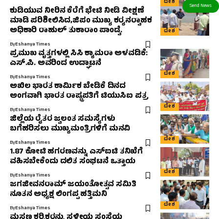
ದೇಶ
ಕುಡಿಯುವ ನೀರಿನ ಕೆರೆಗೆ ಭೇಟಿ ನೀಡಿ ವೀಕ್ಷಣೆ
ಮಾಡಿ ಪರಿಶೀಲಿಸಿದ,ಜಿಪಂ ಮುಖ್ಯ ಕರ‍್ಯನರ‍್ವಾಹಕ
ಅಧಿಕಾರಿ ರಾಹುಲ್‌ ತುಕಾರಾಂ ಪಾಂಡ್ವೆ.
ದೇಶ
By
Eshanya Times
ಪ್ರಮುಖ ವೃತ್ತಗಳಲ್ಲಿ ಸಿಸಿ ಕ್ಯಾಮರಾ ಅಳವಡಿಕೆ:
ಎಸ್.ಪಿ. ಅವರಿಂದ ಉದ್ಘಾಟನೆ
ದೇಶ
By
Eshanya Times
ಅಖಿಲ ಭಾರತ ಕಾರ್ಮಿಕ ಬೇಡಿಕೆ ದಿನದ
ಅಂಗವಾಗಿ ಭಾರತ ರಾಷ್ಟ್ರಪತಿಗೆ ಟಿಯುಸಿಐ ಪತ್ರ
ದೇಶ
By
Eshanya Times
ಜಿಲ್ಲೆಯ ರೈತರ ಜ್ವಲಂತ ಸಮಸ್ಯೆಗಳು
ಬಗೆಹರಿಸಲು ಮುಖ್ಯಮಂತ್ರಿಗಳಿಗೆ ಮನವಿ
ದೇಶ
By
Eshanya Times
1.87 ಕೋಟಿ ಹಗರಣವನ್ನು ಎಸ್‌ಐಟಿ ತನಿಖೆಗೆ
ವಹಿಸಬೇಕೆಂದು ದಲಿತ ಸಂಘಟನೆ ಒತ್ತಾಯ
ದೇಶ
By
Eshanya Times
ಜಗಜೀವನರಾಮ್ ಜಯಂತೋತ್ಸವ ಸಮಿತಿ
ನೂತನ ಅಧ್ಯಕ್ಷ ಲಿಂಗಪ್ಪ ಹತ್ತಿಮನಿ
ದೇಶ
By
Eshanya Times
ಮಸಣ ಕರ‍್ಮಿಕರನ್ನು ಸ್ಥಳೀಯ ಸಂಸ್ಥೆಯ