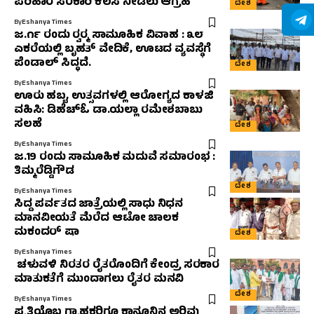
ಪರಿಹಾರ ಸರಕಾರಿ ಕೆಲಸ ನೀಡಲು ಆಗ್ರಹ
ದೇಶ
By
Eshanya Times
ಜ.೧೯ ರಂದು ರ‍್ವರ‍್ಮ ಸಾಮೂಹಿಕ ವಿವಾಹ : ೩೮
ಎಕರೆಯಲ್ಲಿ ಬೃಹತ್ ವೇದಿಕೆ, ಊಟದ ವ್ಯವಸ್ಥೆಗೆ
ಪೆಂಡಾಲ್ ಸಿದ್ಧದೆ.
ದೇಶ
By
Eshanya Times
ಊರು ಹಬ್ಬ, ಉತ್ಸವಗಳಲ್ಲಿ ಆರೋಗ್ಯದ ಕಾಳಜಿ
ವಹಿಸಿ: ಡಿಹೆಚ್‌ಓ ಡಾ.ಯಲ್ಲಾ ರಮೇಶಬಾಬು
ಸಲಹೆ
ದೇಶ
By
Eshanya Times
ಜ.19 ರಂದು ಸಾಮೂಹಿಕ ಮದುವೆ ಸಮಾರಂಭ :
ತಿಮ್ಮರೆಡ್ಡಿಗೌಡ
ದೇಶ
By
Eshanya Times
ಸಿದ್ದ ಪರ್ವತದ ಜಾತ್ರೆಯಲ್ಲಿ ಸಾಧು ನಿಧನ
ಮಾನವೀಯತೆ ಮೆರೆದ ಆಟೋ ಚಾಲಕ
ಮಕಂದರ್ ಷಾ
ದೇಶ
By
Eshanya Times
ಚಳುವಳಿ ನಿರತರ ರೈತರೊಂದಿಗೆ ಕೇಂದ್ರ ಸರಕಾರ
ಮಾತುಕತೆಗೆ ಮುಂದಾಗಲು ರೈತರ ಮನವಿ
ದೇಶ
By
Eshanya Times
ಪ್ರತಿಯೊಬ್ಬ ಗ್ರಾಹಕರಿಗೂ ಕಾನೂನಿನ ಅರಿವು