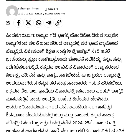
Eshanya Times
Last Updated: January 11, 2025 10:08 PM
ಸಿಂಧನೂರು.ಜ.11: ರಾಜ್ಯದ ಗಡಿ ಭಾಗಕ್ಕೆ ಹೊಂದಿಕೊ0ಡಿರುವ ಸುತ್ತಲಿನ
ರಾಜ್ಯಗಳಿಂದ ವಲಸೆ ಬಂದವರಿ0ದ ರಾಜ್ಯದಲ್ಲಿ ಪರ ಭಾಷೆ ವ್ಯಾಮೋಹ
ಹೆಚ್ಚುತ್ತಿದೆ. ವಿಶೇಷವಾಗಿ ಶಿಕ್ಷಣ ಸಂಸ್ಥೆಗಳಲ್ಲಿ ಇಂಗ್ಲಿಷ್ ಸೇರಿ ಇತರೆ
ಭಾಷೆಯನ್ನು ಪ್ರಧಾನವಾಗಿಟ್ಟುಕೊಂಡು ಬೋಧನೆ ನಡೆದಿದ್ದು, ಕನ್ನಡವನ್ನು
ಕಡೆಗಣಿಸಲಾಗುತ್ತಿದೆ. ಕನ್ನಡದ ಉಳುವಿನ ವಿಚಾರವಾಗಿ ರಾಜ್ಯ ಸರಕಾರ
ನಿರ್ಲಕ್ಷ್ಯ ವಹಿಸದೆ ಇನ್ನು ಜಾಗೃತವಾಗಬೇಕಿದೆ, ಈ ಬಗ್ಗೆಯೂ ರಾಜ್ಯದಲ್ಲಿ
ಉದಯವಾಗಿರುವ ಕನ್ನಡ ಪರ ಸಂಘಟನಾಕಾರರು ಗಮನ ಹರಿಸಬೇಕು,
ಕನ್ನಡದ ನೆಲ, ಜಲ, ಭಾಷೆಯ ವಿಚಾರದಲ್ಲಿ sಸದಾಕಾಲ ಪರಿಷತ್ ಜಾಗೃತಿ
ಮೂಡಿಸುತ್ತಿದೆ ಎಂದು ಉದ್ಯಮಿ ರಾಜೇಶ ಹಿರೇಮಠ ಹೇಳಿದರು.
ಅವರು ಶನಿವಾರದಂದು ನಗರದ ಪಟೇಲವಾಡಿಯ ಸರಗಣಾಧಿಶ್ವರ
ಶಿವಪೂಜಾ ದೇವರಮಠದಲ್ಲಿ ಜಿಲ್ಲಾ ಮತ್ತು ತಾಲೂಕು ಕನ್ನಡ ಸಾಹಿತ್ಯ
ಪರಿಷತ್ತಿನ ಸಂಯುಕ್ತ ಆಶ್ರಯದಲ್ಲಿ ನಡೆದ 2024-25ನೇ ಸಾಲಿನ ದತ್ತಿ
ಉಪನ್ಯಾಸ ಹಾಗೂ ಕನ್ನಡ ಭಾಷೆ, ನೆಲ, ಜಲ ಕುರಿತು ದಾರ್ಶನಿಕರ ಮಾಸಿಕ