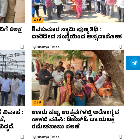
ದೇಶ
ಗೆ 4ಲಕ್ಷ
ಶಿವಕುಮಾರ ಸ್ವಾಮಿ ಪುಣ್ಯತಿಥಿ :
ದಾರಿದೀಪ ಸಂಸ್ಥೆಯಿಂದ ಅನ್ನದಾಸೋಹ
By
Eshanya Times
ದೇಶ
ಕ ವಿವಾಹ :
ಊರು ಹಬ್ಬ, ಉತ್ಸವಗಳಲ್ಲಿ ಆರೋಗ್ಯದ
ೆ,
ಕಾಳಜಿ ವಹಿಸಿ: ಡಿಹೆಚ್‌ಓ ಡಾ.ಯಲ್ಲಾ
ದ್ಧದೆ.
ರಮೇಶಬಾಬು ಸಲಹೆ
By
Eshanya Times