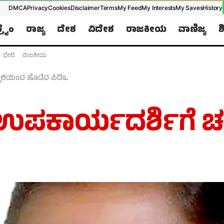
DMCA
Privacy
Cookies
Disclaimer
Terms
My Feed
My Interests
My Saves
History
ಕ್ರೈಂ
ರಾಜ್ಯ
ದೇಶ
ವಿದೇಶ
ರಾಜಕೀಯ
ವಾಣಿಜ್ಯ
ಶ
Later
WhatsApp
ಭೇಟಿ
ರಾಜಕೀಯ
Don’t Miss Out! Join Our WhatsApp
್ಪಲಿಯಿಂದ ಹೊಡೆದ ಪಿಡಿಒ
Group Today!
Get the latest news, updates, and exclusive
 ಉಪಕಾರ್ಯದರ್ಶಿಗೆ ಚ
content delivered straight to your WhatsApp.
Join Now
Powered By KhushiHost