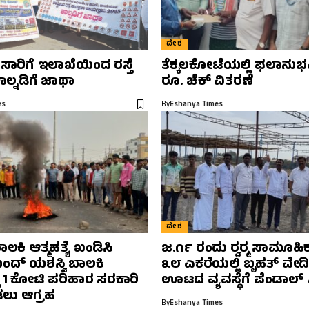
ದೇಶ
 ಸಾರಿಗೆ ಇಲಾಖೆಯಿಂದ ರಸ್ತೆ
ತೆಕ್ಕಲಕೋಟೆಯಲ್ಲಿ ಫಲಾನುಭವಿ
ಕಾಲ್ನಡಿಗೆ ಜಾಥಾ
ರೂ. ಚೆಕ್ ವಿತರಣೆ
es
By
Eshanya Times
ದೇಶ
ಬಾಲಕಿ ಆತ್ಮಹತ್ಯೆ ಖಂಡಿಸಿ
ಜ.೧೯ ರಂದು ರ‍್ವರ‍್ಮ ಸಾಮೂಹಿ
ಬಂದ್ ಯಶಸ್ವಿ ಬಾಲಕಿ
೩೮ ಎಕರೆಯಲ್ಲಿ ಬೃಹತ್ ವೇದಿಕ
ಕೆ 1 ಕೋಟಿ ಪರಿಹಾರ ಸರಕಾರಿ
ಊಟದ ವ್ಯವಸ್ಥೆಗೆ ಪೆಂಡಾಲ್ ಸಿ
ಲು ಆಗ್ರಹ
By
Eshanya Times