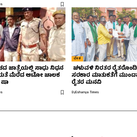
es
ದೇಶ
ವತದ ಜಾತ್ರೆಯಲ್ಲಿ ಸಾಧು ನಿಧನ
ಚಳುವಳಿ ನಿರತರ ರೈತರೊಂದಿಗ
ತೆ ಮೆರೆದ ಆಟೋ ಚಾಲಕ
ಸರಕಾರ ಮಾತುಕತೆಗೆ ಮುಂದ
 ಷಾ
ರೈತರ ಮನವಿ
es
By
Eshanya Times