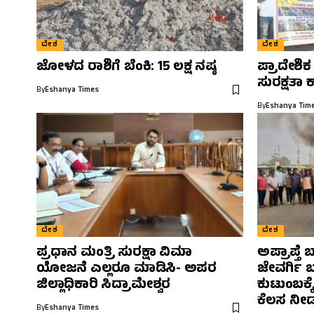
ದೇಶ
ದೇಶ
ಜೋಳದ ರಾಶಿಗೆ ಬೆಂಕಿ: 15 ಲಕ್ಷ ನಷ್ಠ
ಪ್ರಾದೇಶಿಕ
ಸುರಕ್ಷತಾ 
By
Eshanya Times
By
Eshanya Tim
ದೇಶ
ದೇಶ
ಪ್ರಧಾನ ಮಂತ್ರಿ ಸುರಕ್ಷಾ ವಿಮಾ
ಅಪ್ರಾಪ್ತೆ 
ಯೋಜನೆ ಎಲ್ಲರೂ ಮಾಡಿಸಿ- ಅಪರ
ಜೇವರ್ಗಿ 
ಜಿಲ್ಲಾಧಿಕಾರಿ ಸಿದ್ರಾಮೇಶ್ವರ
ಕುಟುಂಬಕ್
ಕೆಲಸ ನೀಡ
By
Eshanya Times