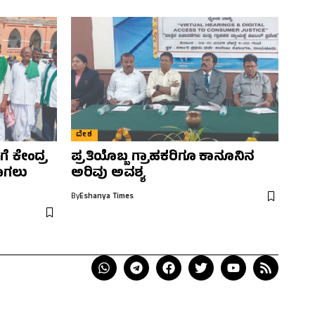
ದೇಶ
ೆ ಕೇಂದ್ರ
ಪ್ರತಿಯೊಬ್ಬ ಗ್ರಾಹಕರಿಗೂ ಕಾನೂನಿನ
ಾಗಲು
ಅರಿವು ಅವಶ್ಯ
By
Eshanya Times