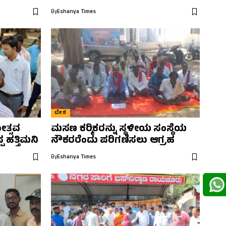
By
Eshanya Times
ದೇಶ
ತ್ಸವ
ಮಸಣ ಕರ‍್ಮಿಕರನ್ನು ಸ್ಥಳೀಯ ಸಂಸ್ಥೆಯ
ಪ ಹತ್ತಿಮನಿ
ನೌಕರರೆಂದು ಪರಿಗಣಿಸಲು ಆಗ್ರಹ
By
Eshanya Times