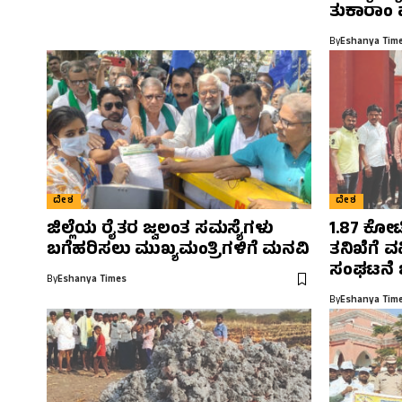
ತುಕಾರಾಂ ಪ
By
Eshanya Tim
ದೇಶ
ದೇಶ
ಜಿಲ್ಲೆಯ ರೈತರ ಜ್ವಲಂತ ಸಮಸ್ಯೆಗಳು
1.87 ಕೋಟ
ಬಗೆಹರಿಸಲು ಮುಖ್ಯಮಂತ್ರಿಗಳಿಗೆ ಮನವಿ
ತನಿಖೆಗೆ 
ಸಂಘಟನೆ 
By
Eshanya Times
By
Eshanya Tim