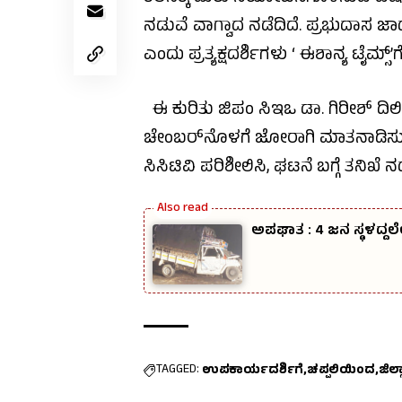
ನಡುವೆ ವಾಗ್ವಾದ ನಡೆದಿದೆ. ಪ್ರಭುದಾಸ 
ಎಂದು ಪ್ರತ್ಯಕ್ಷದರ್ಶಿಗಳು ‘ ಈಶಾನ್ಯ ಟೈಮ್ಸ್’ಗೆ ತ
ಈ ಕುರಿತು ಜಿಪಂ ಸಿಇಒ ಡಾ. ಗಿರೀಶ್‌ ದಿ
ಚೇಂಬರ್‌ನೊಳಗೆ ಜೋರಾಗಿ ಮಾತನಾಡಿಸುವ ಶಬ್ದ
ಸಿಸಿಟಿವಿ ಪರಿಶೀಲಿಸಿ, ಘಟನೆ ಬಗ್ಗೆ ತನಿಖೆ
ಅಪಘಾತ : 4 ಜನ ಸ್ಥಳದ್ದಲ
TAGGED:
ಉಪಕಾರ್ಯದರ್ಶಿಗೆ
ಚಪ್ಪಲಿಯಿಂದ
ಜಿಲ್ಲ