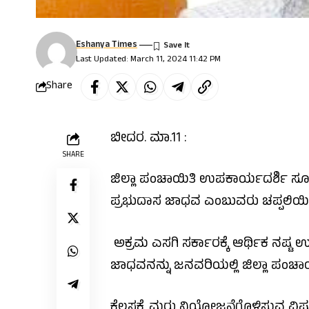
Eshanya Times
Last Updated: March 11, 2024 11:42 PM
Share
ಬೀದರ. ಮಾ.11 :
SHARE
ಜಿಲ್ಲಾ ಪಂಚಾಯಿತಿ ಉಪಕಾರ್ಯದರ್ಶಿ ಸೂರ
ಪ್ರಭುದಾಸ ಜಾಧವ ಎಂಬುವರು ಚಪ್ಪಲಿಯಿ
ಅಕ್ರಮ ಎಸಗಿ ಸರ್ಕಾರಕ್ಕೆ ಆರ್ಥಿಕ ನಷ್
ಜಾಧವನನ್ನು ಜನವರಿಯಲ್ಲಿ ಜಿಲ್ಲಾ ಪಂಚಾ
ಕೆಲಸಕ್ಕೆ ಮರು ನಿಯೋಜನೆಗೊಳಿಸುವ ವಿಷ