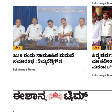
By
Eshanya Tim
ದೇಶ
ದೇಶ
ಜ.19 ರಂದು ಸಾಮೂಹಿಕ ಮದುವೆ
ಸಿದ್ದ ಪರ್
ಸಮಾರಂಭ : ತಿಮ್ಮರೆಡ್ಡಿಗೌಡ
ಮಾನವೀಯ
ಮಕಂದರ್
By
Eshanya Times
By
Eshanya Tim