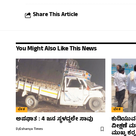
Share This Article
You Might Also Like This News
ದೇಶ
ದೇಶ
ಅಪಘಾತ : 4 ಜನ ಸ್ಥಳದ್ದಲೇ ಸಾವು
ಕುಡಿಯುವ ನ
ವೀಕ್ಷಣೆ ಮ
By
Eshanya Times
ಮುಖ್ಯ ಕರ‍