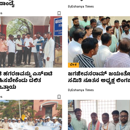
ಾಂಡ್ವೆ.
By
Eshanya Times
es
ದೇಶ
ಿ ಹಗರಣವನ್ನು ಎಸ್‌ಐಟಿ
ಜಗಜೀವನರಾಮ್ ಜಯಂತೋ
ವಹಿಸಬೇಕೆಂದು ದಲಿತ
ಸಮಿತಿ ನೂತನ ಅಧ್ಯಕ್ಷ ಲಿಂಗಪ್
ಒತ್ತಾಯ
By
Eshanya Times
es