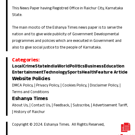
This News Paper having Registred Office in Raichur City, Karnataka
State.
The main mooto of the Eshanya Times news paper is to serve the
nation and to give wide publicity of Government Developmental
programmes and policies which are execuited in Government and
also to give social justice to the people of Karnataka.
Categories:
Local
Crime
State
India
World
Politics
Business
Education
Entertainment
Technology
Sports
Health
Feature Article
Website Policies
DMCA Policy
, |
Privacy Policy
, |
Cookies Policy
, |
Disclaimer Policy
, |
Terms and Conditions
Eshanya Times
About Us
, |
Contact Us
, |
Feedback
, |
Subscribe
, |
Advertisement Tariff
,
|
History of Raichur
Copyright © 2024. Eshanya Times. All Rights Reserved,