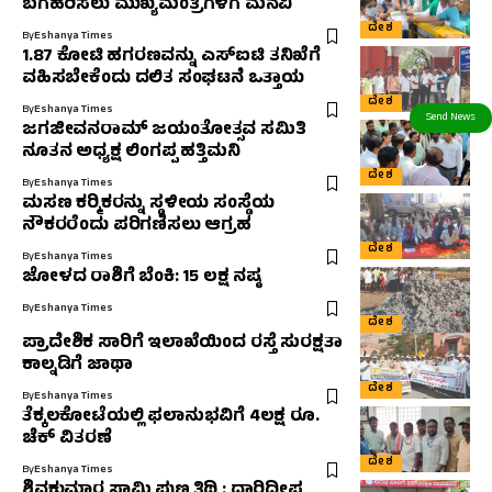
ಬಗೆಹರಿಸಲು ಮುಖ್ಯಮಂತ್ರಿಗಳಿಗೆ ಮನವಿ
ದೇಶ
By
Eshanya Times
1.87 ಕೋಟಿ ಹಗರಣವನ್ನು ಎಸ್‌ಐಟಿ ತನಿಖೆಗೆ
ವಹಿಸಬೇಕೆಂದು ದಲಿತ ಸಂಘಟನೆ ಒತ್ತಾಯ
ದೇಶ
By
Eshanya Times
ಜಗಜೀವನರಾಮ್ ಜಯಂತೋತ್ಸವ ಸಮಿತಿ
ನೂತನ ಅಧ್ಯಕ್ಷ ಲಿಂಗಪ್ಪ ಹತ್ತಿಮನಿ
ದೇಶ
By
Eshanya Times
ಮಸಣ ಕರ‍್ಮಿಕರನ್ನು ಸ್ಥಳೀಯ ಸಂಸ್ಥೆಯ
ನೌಕರರೆಂದು ಪರಿಗಣಿಸಲು ಆಗ್ರಹ
ದೇಶ
By
Eshanya Times
ಜೋಳದ ರಾಶಿಗೆ ಬೆಂಕಿ: 15 ಲಕ್ಷ ನಷ್ಠ
By
Eshanya Times
ದೇಶ
ಪ್ರಾದೇಶಿಕ ಸಾರಿಗೆ ಇಲಾಖೆಯಿಂದ ರಸ್ತೆ ಸುರಕ್ಷತಾ
ಕಾಲ್ನಡಿಗೆ ಜಾಥಾ
ದೇಶ
By
Eshanya Times
ತೆಕ್ಕಲಕೋಟೆಯಲ್ಲಿ ಫಲಾನುಭವಿಗೆ 4ಲಕ್ಷ ರೂ.
ಚೆಕ್ ವಿತರಣೆ
ದೇಶ
By
Eshanya Times
ಶಿವಕುಮಾರ ಸ್ವಾಮಿ ಪುಣ್ಯತಿಥಿ : ದಾರಿದೀಪ