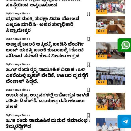
ಸಂಸ್ಥೆಯಿಂದ ಅನ್ನದಾಸೋಹ
ದೇಶ
By
Eshanya Times
ಪ್ರಧಾನ ಮಂತ್ರಿ ಸುರಕ್ಷಾ ವಿಮಾ ಯೋಜನೆ
ಎಲ್ಲರೂ ಮಾಡಿಸಿ- ಅಪರ ಜಿಲ್ಲಾಧಿಕಾರಿ
ಸಿದ್ರಾಮೇಶ್ವರ
ದೇಶ
By
Eshanya Times
ಅಪ್ರಾಪ್ತೆ ಬಾಲಕಿ ಆತ್ಮಹತ್ಯೆ ಖಂಡಿಸಿ ಜೇವರ್ಗಿ
ಬಂದ್ ಯಶಸ್ವಿ ಬಾಲಕಿ ಕುಟುಂಬಕ್ಕೆ 1 ಕೋಟಿ
ಪರಿಹಾರ ಸರಕಾರಿ ಕೆಲಸ ನೀಡಲು ಆಗ್ರಹ
ದೇಶ
By
Eshanya Times
ಜ.೧೯ ರಂದು ರ‍್ವರ‍್ಮ ಸಾಮೂಹಿಕ ವಿವಾಹ : ೩೮
ಎಕರೆಯಲ್ಲಿ ಬೃಹತ್ ವೇದಿಕೆ, ಊಟದ ವ್ಯವಸ್ಥೆಗೆ
ಪೆಂಡಾಲ್ ಸಿದ್ಧದೆ.
ದೇಶ
By
Eshanya Times
ಊರು ಹಬ್ಬ, ಉತ್ಸವಗಳಲ್ಲಿ ಆರೋಗ್ಯದ ಕಾಳಜಿ
ವಹಿಸಿ: ಡಿಹೆಚ್‌ಓ ಡಾ.ಯಲ್ಲಾ ರಮೇಶಬಾಬು
ಸಲಹೆ
ದೇಶ
By
Eshanya Times
ಜ.19 ರಂದು ಸಾಮೂಹಿಕ ಮದುವೆ ಸಮಾರಂಭ :
ತಿಮ್ಮರೆಡ್ಡಿಗೌಡ