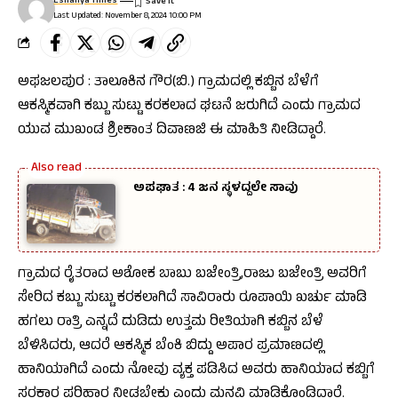
Eshanya Times
Last Updated: November 8, 2024 10:00 PM
ಅಫಜಲಪುರ : ತಾಲೂಕಿನ ಗೌರ(ಬಿ.) ಗ್ರಾಮದಲ್ಲಿ ಕಬ್ಬಿನ ಬೆಳೆಗೆ
ಆಕಸ್ಮಿಕವಾಗಿ ಕಬ್ಬು ಸುಟ್ಟು ಕರಕಲಾದ ಘಟನೆ ಜರುಗಿದೆ ಎಂದು ಗ್ರಾಮದ
ಯುವ ಮುಖಂಡ ಶ್ರೀಕಾಂತ ದಿವಾಣಜಿ ಈ ಮಾಹಿತಿ ನೀಡಿದ್ದಾರೆ.
ಅಪಘಾತ : 4 ಜನ ಸ್ಥಳದ್ದಲೇ ಸಾವು
ಗ್ರಾಮದ ರೈತರಾದ ಅಶೋಕ ಬಾಬು ಬಜೇಂತ್ರಿ,ರಾಜು ಬಜೇಂತ್ರಿ ಅವರಿಗೆ
ಸೇರಿದ ಕಬ್ಬು ಸುಟ್ಟು ಕರಕಲಾಗಿದೆ ಸಾವಿರಾರು ರೂಪಾಯಿ ಖರ್ಚು ಮಾಡಿ
ಹಗಲು ರಾತ್ರಿ ಎನ್ನದೆ ದುಡಿದು ಉತ್ತಮ ರೀತಿಯಾಗಿ ಕಬ್ಬಿನ ಬೆಳೆ
ಬೆಳಿಸಿದರು, ಆದರೆ ಆಕಸ್ಮಿಕ ಬೆಂಕಿ ಬಿದ್ದು ಅಪಾರ ಪ್ರಮಾಣದಲ್ಲಿ
ಹಾನಿಯಾಗಿದೆ ಎಂದು ನೋವು ವ್ಯಕ್ತ ಪಡಿಸಿದ ಅವರು ಹಾನಿಯಾದ ಕಬ್ಬಿಗೆ
ಸರಕಾರ ಪರಿಹಾರ ನೀಡಬೇಕು ಎಂದು ಮನವಿ ಮಾಡಿಕೊಂಡಿದ್ದಾರೆ.