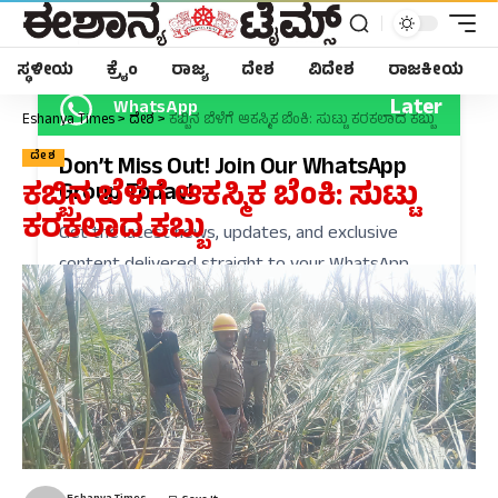
ಸ್ಥಳೀಯ
ಕ್ರೈಂ
ರಾಜ್ಯ
ದೇಶ
ವಿದೇಶ
ರಾಜಕೀಯ
Later
WhatsApp
Eshanya Times
>
ದೇಶ
>
ಕಬ್ಬಿನ ಬೆಳೆಗೆ ಆಕಸ್ಮಿಕ ಬೆಂಕಿ: ಸುಟ್ಟು ಕರಕಲಾದ ಕಬ್ಬು
ದೇಶ
Don’t Miss Out! Join Our WhatsApp
ಕಬ್ಬಿನ ಬೆಳೆಗೆ ಆಕಸ್ಮಿಕ ಬೆಂಕಿ: ಸುಟ್ಟು
Group Today!
ಕರಕಲಾದ ಕಬ್ಬು
Get the latest news, updates, and exclusive
content delivered straight to your WhatsApp.
Join Now
Powered By KhushiHost