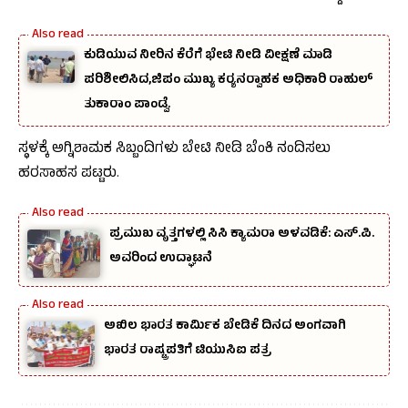
ಕುಡಿಯುವ ನೀರಿನ ಕೆರೆಗೆ ಭೇಟಿ ನೀಡಿ ವೀಕ್ಷಣೆ ಮಾಡಿ
ಪರಿಶೀಲಿಸಿದ,ಜಿಪಂ ಮುಖ್ಯ ಕರ‍್ಯನರ‍್ವಾಹಕ ಅಧಿಕಾರಿ ರಾಹುಲ್‌
ತುಕಾರಾಂ ಪಾಂಡ್ವೆ.
ಸ್ಥಳಕ್ಕೆ ಅಗ್ನಿಶಾಮಕ ಸಿಬ್ಬಂದಿಗಳು ಬೇಟಿ ನೀಡಿ ಬೆಂಕಿ ನಂದಿಸಲು
ಹರಸಾಹಸ ಪಟ್ಟರು.
ಪ್ರಮುಖ ವೃತ್ತಗಳಲ್ಲಿ ಸಿಸಿ ಕ್ಯಾಮರಾ ಅಳವಡಿಕೆ: ಎಸ್.ಪಿ.
ಅವರಿಂದ ಉದ್ಘಾಟನೆ
ಅಖಿಲ ಭಾರತ ಕಾರ್ಮಿಕ ಬೇಡಿಕೆ ದಿನದ ಅಂಗವಾಗಿ
ಭಾರತ ರಾಷ್ಟ್ರಪತಿಗೆ ಟಿಯುಸಿಐ ಪತ್ರ