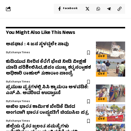
Facebook
You Might Also Like This News
ಅಪಘಾತ : 4 ಜನ ಸ್ಥಳದ್ದಲೇ ಸಾವು
By
Eshanya Times
ದೇಶ
ಕುಡಿಯುವ ನೀರಿನ ಕೆರೆಗೆ ಭೇಟಿ ನೀಡಿ ವೀಕ್ಷಣೆ
ಮಾಡಿ ಪರಿಶೀಲಿಸಿದ,ಜಿಪಂ ಮುಖ್ಯ ಕರ‍್ಯನರ‍್ವಾಹಕ
ಅಧಿಕಾರಿ ರಾಹುಲ್‌ ತುಕಾರಾಂ ಪಾಂಡ್ವೆ.
ದೇಶ
By
Eshanya Times
ಪ್ರಮುಖ ವೃತ್ತಗಳಲ್ಲಿ ಸಿಸಿ ಕ್ಯಾಮರಾ ಅಳವಡಿಕೆ:
ಎಸ್.ಪಿ. ಅವರಿಂದ ಉದ್ಘಾಟನೆ
ದೇಶ
By
Eshanya Times
ಅಖಿಲ ಭಾರತ ಕಾರ್ಮಿಕ ಬೇಡಿಕೆ ದಿನದ
ಅಂಗವಾಗಿ ಭಾರತ ರಾಷ್ಟ್ರಪತಿಗೆ ಟಿಯುಸಿಐ ಪತ್ರ
ದೇಶ
By
Eshanya Times
ಜಿಲ್ಲೆಯ ರೈತರ ಜ್ವಲಂತ ಸಮಸ್ಯೆಗಳು