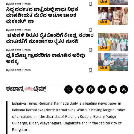
ದೇಶ
By
Eshanya Times
ಸಿದ್ದ ಪರ್ವತದ ಜಾತ್ರೆಯಲ್ಲಿ ಸಾಧು ನಿಧನ
ಮಾನವೀಯತೆ ಮೆರೆದ ಆಟೋ ಚಾಲಕ
ಮಕಂದರ್ ಷಾ
ದೇಶ
By
Eshanya Times
ಚಳುವಳಿ ನಿರತರ ರೈತರೊಂದಿಗೆ ಕೇಂದ್ರ ಸರಕಾರ
ಮಾತುಕತೆಗೆ ಮುಂದಾಗಲು ರೈತರ ಮನವಿ
ದೇಶ
By
Eshanya Times
ಪ್ರತಿಯೊಬ್ಬ ಗ್ರಾಹಕರಿಗೂ ಕಾನೂನಿನ ಅರಿವು
ಅವಶ್ಯ
ದೇಶ
By
Eshanya Times
Eshanya Times, Regional Kannada Daily is a leading news paper in
Kalyana Karnataka (North Karnataka). Which is having large number
of circulation in the districts of Raichur, Koppla, Bellary, Yadgir,
Gulbarga, Bidar, Vijayanagara, Bagalkote and in the capital city of
Bangalore.