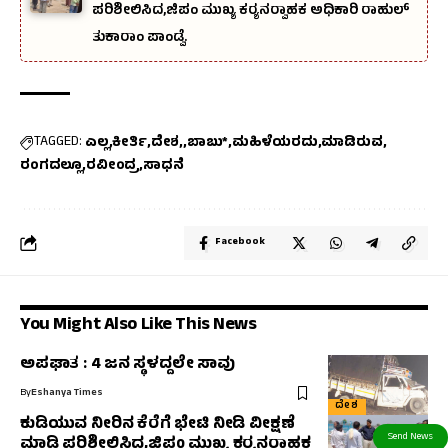
ಪರಿಶೀಲಿಸಿದ,ಜಿಪಂ ಮುಖ್ಯ ಕರ‍್ಯನರ‍್ವಾಹಕ ಅಧಿಕಾರಿ ರಾಹುಲ್‌
ತುಕಾರಾಂ ಪಾಂಡ್ವೆ.
TAGGED:
ಎಲ್ಲ
ಕೀರ್ತಿ
ದೇಶ,
ಬಾಬು*
ಮಹಿಳೆಯರದು
ಮಾಡಿರುವ
ರಂಗದಲ್ಲೂ
ರವೀಂದ್ರ
ಸಾಧನೆ
Facebook
You Might Also Like This News
ಅಪಘಾತ : 4 ಜನ ಸ್ಥಳದ್ದಲೇ ಸಾವು
By
Eshanya Times
ದೇಶ
ಕುಡಿಯುವ ನೀರಿನ ಕೆರೆಗೆ ಭೇಟಿ ನೀಡಿ ವೀಕ್ಷಣೆ
ಮಾಡಿ ಪರಿಶೀಲಿಸಿದ,ಜಿಪಂ ಮುಖ್ಯ ಕರ‍್ಯನರ‍್ವಾಹಕ