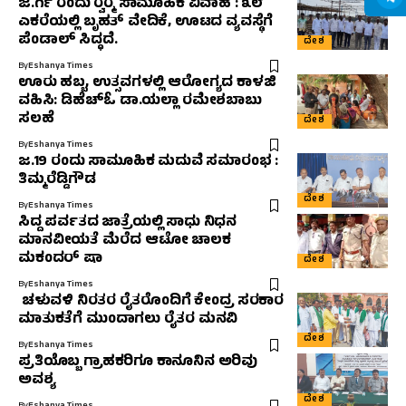
ಜ.೧೯ ರಂದು ರ‍್ವರ‍್ಮ ಸಾಮೂಹಿಕ ವಿವಾಹ : ೩೮
ಎಕರೆಯಲ್ಲಿ ಬೃಹತ್ ವೇದಿಕೆ, ಊಟದ ವ್ಯವಸ್ಥೆಗೆ
ಪೆಂಡಾಲ್ ಸಿದ್ಧದೆ.
ದೇಶ
By
Eshanya Times
ಊರು ಹಬ್ಬ, ಉತ್ಸವಗಳಲ್ಲಿ ಆರೋಗ್ಯದ ಕಾಳಜಿ
ವಹಿಸಿ: ಡಿಹೆಚ್‌ಓ ಡಾ.ಯಲ್ಲಾ ರಮೇಶಬಾಬು
ಸಲಹೆ
ದೇಶ
By
Eshanya Times
ಜ.19 ರಂದು ಸಾಮೂಹಿಕ ಮದುವೆ ಸಮಾರಂಭ :
ತಿಮ್ಮರೆಡ್ಡಿಗೌಡ
ದೇಶ
By
Eshanya Times
ಸಿದ್ದ ಪರ್ವತದ ಜಾತ್ರೆಯಲ್ಲಿ ಸಾಧು ನಿಧನ
ಮಾನವೀಯತೆ ಮೆರೆದ ಆಟೋ ಚಾಲಕ
ಮಕಂದರ್ ಷಾ
ದೇಶ
By
Eshanya Times
ಚಳುವಳಿ ನಿರತರ ರೈತರೊಂದಿಗೆ ಕೇಂದ್ರ ಸರಕಾರ
ಮಾತುಕತೆಗೆ ಮುಂದಾಗಲು ರೈತರ ಮನವಿ
ದೇಶ
By
Eshanya Times
ಪ್ರತಿಯೊಬ್ಬ ಗ್ರಾಹಕರಿಗೂ ಕಾನೂನಿನ ಅರಿವು
ಅವಶ್ಯ
ದೇಶ