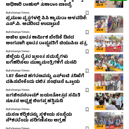
ಅಧಿಕಾರಿ ರಾಹುಲ್‌ ತುಕಾರಾಂ ಪಾಂಡ್ವೆ.
ದೇಶ
By
Eshanya Times
ಪ್ರಮುಖ ವೃತ್ತಗಳಲ್ಲಿ ಸಿಸಿ ಕ್ಯಾಮರಾ ಅಳವಡಿಕೆ:
ಎಸ್.ಪಿ. ಅವರಿಂದ ಉದ್ಘಾಟನೆ
ದೇಶ
By
Eshanya Times
ಅಖಿಲ ಭಾರತ ಕಾರ್ಮಿಕ ಬೇಡಿಕೆ ದಿನದ
ಅಂಗವಾಗಿ ಭಾರತ ರಾಷ್ಟ್ರಪತಿಗೆ ಟಿಯುಸಿಐ ಪತ್ರ
ದೇಶ
By
Eshanya Times
ಜಿಲ್ಲೆಯ ರೈತರ ಜ್ವಲಂತ ಸಮಸ್ಯೆಗಳು
ಬಗೆಹರಿಸಲು ಮುಖ್ಯಮಂತ್ರಿಗಳಿಗೆ ಮನವಿ
ದೇಶ
By
Eshanya Times
1.87 ಕೋಟಿ ಹಗರಣವನ್ನು ಎಸ್‌ಐಟಿ ತನಿಖೆಗೆ
ವಹಿಸಬೇಕೆಂದು ದಲಿತ ಸಂಘಟನೆ ಒತ್ತಾಯ
ದೇಶ
By
Eshanya Times
ಜಗಜೀವನರಾಮ್ ಜಯಂತೋತ್ಸವ ಸಮಿತಿ
ನೂತನ ಅಧ್ಯಕ್ಷ ಲಿಂಗಪ್ಪ ಹತ್ತಿಮನಿ
ದೇಶ
By
Eshanya Times
ಮಸಣ ಕರ‍್ಮಿಕರನ್ನು ಸ್ಥಳೀಯ ಸಂಸ್ಥೆಯ
ನೌಕರರೆಂದು ಪರಿಗಣಿಸಲು ಆಗ್ರಹ
ದೇಶ
By
Eshanya Times