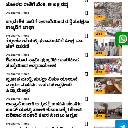
ಜೋಳದ ರಾಶಿಗೆ ಬೆಂಕಿ: 15 ಲಕ್ಷ ನಷ್ಠ
By
Eshanya Times
ದೇಶ
ಪ್ರಾದೇಶಿಕ ಸಾರಿಗೆ ಇಲಾಖೆಯಿಂದ ರಸ್ತೆ ಸುರಕ್ಷತಾ
ಕಾಲ್ನಡಿಗೆ ಜಾಥಾ
ದೇಶ
By
Eshanya Times
ತೆಕ್ಕಲಕೋಟೆಯಲ್ಲಿ ಫಲಾನುಭವಿಗೆ 4ಲಕ್ಷ ರೂ.
ಚೆಕ್ ವಿತರಣೆ
ದೇಶ
By
Eshanya Times
ಶಿವಕುಮಾರ ಸ್ವಾಮಿ ಪುಣ್ಯತಿಥಿ : ದಾರಿದೀಪ
ಸಂಸ್ಥೆಯಿಂದ ಅನ್ನದಾಸೋಹ
ದೇಶ
By
Eshanya Times
ಪ್ರಧಾನ ಮಂತ್ರಿ ಸುರಕ್ಷಾ ವಿಮಾ ಯೋಜನೆ
ಎಲ್ಲರೂ ಮಾಡಿಸಿ- ಅಪರ ಜಿಲ್ಲಾಧಿಕಾರಿ
ಸಿದ್ರಾಮೇಶ್ವರ
ದೇಶ
By
Eshanya Times
ಅಪ್ರಾಪ್ತೆ ಬಾಲಕಿ ಆತ್ಮಹತ್ಯೆ ಖಂಡಿಸಿ ಜೇವರ್ಗಿ
ಬಂದ್ ಯಶಸ್ವಿ ಬಾಲಕಿ ಕುಟುಂಬಕ್ಕೆ 1 ಕೋಟಿ
ಪರಿಹಾರ ಸರಕಾರಿ ಕೆಲಸ ನೀಡಲು ಆಗ್ರಹ
ದೇಶ
By
Eshanya Times