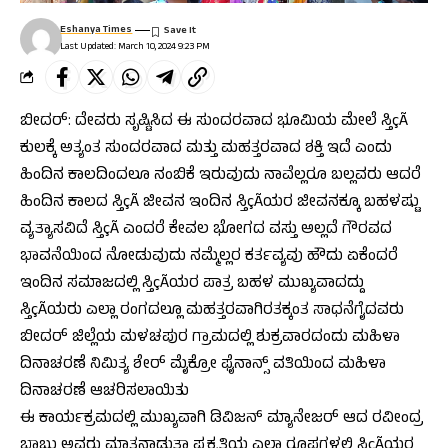
Eshanya Times
Last Updated: March 10, 2024 9:23 PM
ಬೀದರ್: ದೇವರು ಸೃಷ್ಟಿಸಿದ ಈ ಸುಂದರವಾದ ಭೂಮಿಯ ಮೇಲೆ ಸ್ತಿçÃ
ಕುಲಕ್ಕೆ ಅತ್ಯಂತ ಸುಂದರವಾದ ಮತ್ತು ಮಹತ್ತರವಾದ ಶಕ್ತಿ ಇದೆ ಎಂದು
ಹಿಂದಿನ ಕಾಲದಿಂದಲೂ ನಂಬಿಕೆ ಇರುವುದು ನಾವೆಲ್ಲರೂ ಬಲ್ಲವರು ಆದರೆ
ಹಿಂದಿನ ಕಾಲದ ಸ್ತಿçÃ ಜೀವನ ಇಂದಿನ ಸ್ತಿçÃಯರ ಜೀವನಕ್ಕೂ ಬಹಳಷ್ಟು
ವ್ಯತ್ಯಾಸವಿದೆ ಸ್ತಿçÃ ಎಂದರೆ ಕೇವಲ ಭೋಗದ ವಸ್ತು ಅಲ್ಲದೆ ಗೌರವದ
ಭಾವನೆಯಿಂದ ನೋಡುವುದು ನಮ್ಮೆಲ್ಲರ ಕರ್ತವ್ಯವು ಹೌದು ಏಕೆಂದರೆ
ಇಂದಿನ ಸಮಾಜದಲ್ಲಿ ಸ್ತಿçÃಯರ ಪಾತ್ರ ಬಹಳ ಮುಖ್ಯವಾದದ್ದು
ಸ್ತಿçÃಯರು ಎಲ್ಲಾ ರಂಗದಲ್ಲೂ ಮಹತ್ತರವಾಗಿರತಕ್ಕಂತ ಸಾಧನೆಗೈದವರು
ಬೀದರ್ ಜಿಲ್ಲೆಯ ಮಳಚಪುರ ಗ್ರಾಮದಲ್ಲಿ ಶುಕ್ರವಾರದಂದು ಮಹಿಳಾ
ದಿನಾಚರಣೆ ನಿಮಿತ್ಯ ಶೇರ್ ಮೈಕ್ರೋ ಫೈನಾನ್ಸ್ ವತಿಯಿಂದ ಮಹಿಳಾ
ದಿನಾಚರಣೆ ಆಚರಿಸಲಾಯಿತು
ಈ ಕಾರ್ಯಕ್ರಮದಲ್ಲಿ ಮುಖ್ಯವಾಗಿ ಡಿವಿಜನ್ ಮ್ಯಾನೇಜರ್ ಆದ ರವೀಂದ್ರ
ಬಾಬು ಅವರು ಮಾತನಾಡುತ್ತಾ ಪ್ರಕೃತಿಯ ಎಲ್ಲಾ ರೂಪಗಳಲ್ಲಿ ಸ್ತಿçÃಯರ