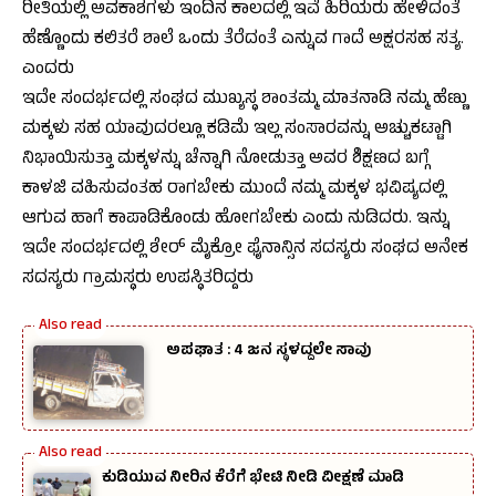
ರೀತಿಯಲ್ಲಿ ಅವಕಾಶಗಳು ಇಂದಿನ ಕಾಲದಲ್ಲಿ ಇವೆ ಹಿರಿಯರು ಹೇಳಿದಂತೆ
ಹೆಣ್ಣೊಂದು ಕಲಿತರೆ ಶಾಲೆ ಒಂದು ತೆರೆದಂತೆ ಎನ್ನುವ ಗಾದೆ ಅಕ್ಷರಸಹ ಸತ್ಯ.
ಎಂದರು
ಇದೇ ಸಂದರ್ಭದಲ್ಲಿ ಸಂಘದ ಮುಖ್ಯಸ್ಥ ಶಾಂತಮ್ಮ ಮಾತನಾಡಿ ನಮ್ಮ ಹೆಣ್ಣು
ಮಕ್ಕಳು ಸಹ ಯಾವುದರಲ್ಲೂ ಕಡಿಮೆ ಇಲ್ಲ ಸಂಸಾರವನ್ನು ಅಚ್ಚುಕಟ್ಟಾಗಿ
ನಿಭಾಯಿಸುತ್ತಾ ಮಕ್ಕಳನ್ನು ಚೆನ್ನಾಗಿ ನೋಡುತ್ತಾ ಅವರ ಶಿಕ್ಷಣದ ಬಗ್ಗೆ
ಕಾಳಜಿ ವಹಿಸುವಂತಹ ರಾಗಬೇಕು ಮುಂದೆ ನಮ್ಮ ಮಕ್ಕಳ ಭವಿಷ್ಯದಲ್ಲಿ
ಆಗುವ ಹಾಗೆ ಕಾಪಾಡಿಕೊಂಡು ಹೋಗಬೇಕು ಎಂದು ನುಡಿದರು. ಇನ್ನು
ಇದೇ ಸಂದರ್ಭದಲ್ಲಿ ಶೇರ್ ಮೈಕ್ರೋ ಫೈನಾನ್ಸಿನ ಸದಸ್ಯರು ಸಂಘದ ಅನೇಕ
ಸದಸ್ಯರು ಗ್ರಾಮಸ್ಥರು ಉಪಸ್ಥಿತರಿದ್ದರು
ಅಪಘಾತ : 4 ಜನ ಸ್ಥಳದ್ದಲೇ ಸಾವು
ಕುಡಿಯುವ ನೀರಿನ ಕೆರೆಗೆ ಭೇಟಿ ನೀಡಿ ವೀಕ್ಷಣೆ ಮಾಡಿ