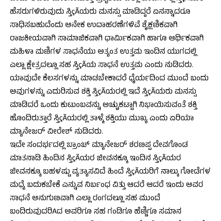
ಹೆಸರುಗಳಿರುವುದು ಸ್ತಿçÃಯರು ಮನಸ್ಸು ಮಾಡಿದ್ದರೆ ಏನನ್ನಾದರೂ
ಸಾಧಿಸಬಹುದೆಂದು ಅನೇಕ ಉದಾಹರಣೆಗಳಿವೆ ಶೈಕ್ಷಣಿಕವಾಗಿ
ರಾಜಕೀಯವಾಗಿ ಸಾಮಾಜಿಕವಾಗಿ ಧಾರ್ಮಿಕವಾಗಿ ಹಾಗೂ ಆರ್ಥಿಕವಾಗಿ
ಮಹಿಳಾ ಮಣಿಗಳ ಸಾಧನೆಯು ಅತ್ಯಂತ ಉತ್ತಮ ಇಂದಿನ ಯುಗದಲ್ಲಿ
ಎಲ್ಲಾ ಕ್ಷೇತ್ರದಲ್ಲೂ ಸಹ ಸ್ತಿçÃಯ ಸಾಧನೆ ಉತ್ತಮ ಎಂದು ನುಡಿದರು.
ಯಾವುದೇ ಕೆಲಸಗಳನ್ನು ಮಾಡಬೇಕಾದರೆ ಧೈರ್ಯದಿಂದ ಮುಂದೆ ಬಂದು
ಅವುಗಳನ್ನು ಎದುರಿಸುವ ಶಕ್ತಿ ಸ್ತಿçÃಯರಲ್ಲಿ ಇದೆ ಸ್ತಿçÃಯರು ಮನಸ್ಸು
ಮಾಡಿದರೆ ಒಂದು ಕುಟುಂಬವನ್ನು ಅಚ್ಚುಕಟ್ಟಾಗಿ ನಿಭಾಯಿಸುವಂತೆ ಶಕ್ತಿ
ಹೊಂದಿರುತ್ತಾರೆ ಸ್ತಿçÃಯರಲ್ಲಿ ತಾಳ್ಮೆ ಶಕ್ತಿಯು ಮುಖ್ಯ ಎಂದು ಏರಿಯಾ
ಮ್ಯಾನೇಜರ್ ವೀರೇಶ್ ನುಡಿದರು.
ಇದೇ ಸಂದರ್ಭದಲ್ಲಿ ಬ್ರಾಂಚ್ ಮ್ಯಾನೇಜರ್ ಶರಣಪ್ಪ ದೇವಗೊಂಡ
ಮಾತನಾಡಿ ಹಿಂದಿನ ಸ್ತಿçÃಯರ ಜೀವನಕ್ಕೂ ಇಂದಿನ ಸ್ತಿçÃಯರ
ಜೀವನಕ್ಕೂ ಬಹಳಷ್ಟು ವ್ಯತ್ಯಾಸವಿದೆ ಹಿಂದೆ ಸ್ತಿçÃಯರಿಗೆ ನಾಲ್ಕು ಗೋಡೆಗಳ
ಮಧ್ಯೆ ಬದುಕಬೇಕೆ ಎನ್ನುವ ನಿರ್ಬಂಧ ವಿತ್ತು ಆದರೆ ಆದರೆ ಇಂದು ಅವರ
ಸಾಧನೆ ಅನುಗುಣವಾಗಿ ಎಲ್ಲಾ ರಂಗದಲ್ಲೂ ಸಹ ಮುಂದೆ
ಬಂದಿರುವುದರಿAದ ಅವರಿಗೂ ಸಹ ಗಂಡಿಗೂ ಹೆಣ್ಣಿಗೂ ಸಮಾನ