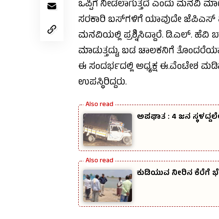
ಒಪ್ಪಿಗೆ ನೀಡಲಾಗುತ್ತದೆ ಎಂದು ಮನವಿ ಮಾ
ಸರಕಾರಿ ಬಸ್‌ಗಳಿಗೆ ಯಾವುದೇ ಜೆಪಿಎಸ್ ಮ
ಮನವಿಯಲ್ಲಿ ಪ್ರಶ್ನಿಸಿದ್ದಾರೆ. ಡಿ.ಎಲ್. ಹ
ಮಾಡುತ್ತದ್ದು, ಬಡ ಚಾಲಕನಿಗೆ ತೊಂದರೆಯಾ
ಈ ಸಂದರ್ಭದಲ್ಲಿ ಅಧ್ಯಕ್ಷ ಈ.ವೆಂಟೇಶ ಮಡ
ಉಪಸ್ಥಿರಿದ್ದರು.
ಅಪಘಾತ : 4 ಜನ ಸ್ಥಳದ್ದಲ
ಕುಡಿಯುವ ನೀರಿನ ಕೆರೆಗೆ ಭೇ