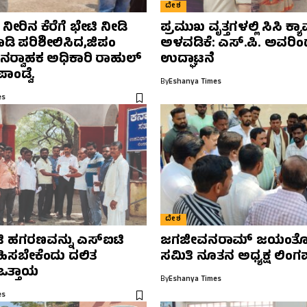
ದೇಶ
ೀರಿನ ಕೆರೆಗೆ ಭೇಟಿ ನೀಡಿ
ಪ್ರಮುಖ ವೃತ್ತಗಳಲ್ಲಿ ಸಿಸಿ ಕ್
ಾಡಿ ಪರಿಶೀಲಿಸಿದ,ಜಿಪಂ
ಅಳವಡಿಕೆ: ಎಸ್.ಪಿ. ಅವರಿ
್ಯನರ‍್ವಾಹಕ ಅಧಿಕಾರಿ ರಾಹುಲ್‌
ಉದ್ಘಾಟನೆ
ಾಂಡ್ವೆ.
By
Eshanya Times
es
ದೇಶ
ಿ ಹಗರಣವನ್ನು ಎಸ್‌ಐಟಿ
ಜಗಜೀವನರಾಮ್ ಜಯಂತೋ
ವಹಿಸಬೇಕೆಂದು ದಲಿತ
ಸಮಿತಿ ನೂತನ ಅಧ್ಯಕ್ಷ ಲಿಂಗಪ್
ಒತ್ತಾಯ
By
Eshanya Times
es