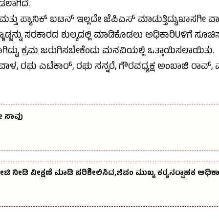
ಡಲಾಗಿದೆ.
ತ್ತು ಪ್ಯಾನಿಕ್ ಬಟನ್ ಇಲ್ಲದೇ ಜೆಪಿಎಸ್ ಮಾಡುತ್ತಿದ್ದು,ಖಾಸಗೀ
ೆವಿ ಬ್ಯಾಡ್ಜನ್ನು ಸರಕಾರದ ಶುಲ್ಕದಲ್ಲಿ ಮಾಡಿಕೊಡಲು ಅಧಿಕಾರಿUಳಿಗೆ ಸ
ಗಿದ್ದು, ಕ್ರಮ ಜರುಗಿಸಬೇಕೆಂದು ಮನವಿಯಲ್ಲಿ ಒತ್ತಾಯಿಸಲಾಯಿತು.
ಿವಾಳ, ರಘು ಎಟೆಕಾರ್, ರಘು ನನ್ನರೆ, ಗೌರವಧ್ಯಕ್ಷ ಅಂಬಾಜಿ ರಾವ
ೇ ಸಾವು
ಟಿ ನೀಡಿ ವೀಕ್ಷಣೆ ಮಾಡಿ ಪರಿಶೀಲಿಸಿದ,ಜಿಪಂ ಮುಖ್ಯ ಕರ‍್ಯನರ‍್ವಾಹಕ ಅಧಿಕಾರ