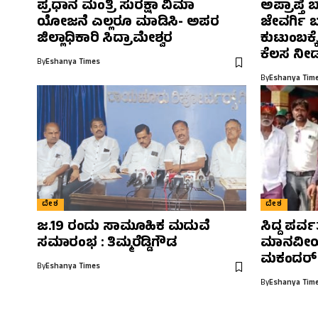
ಪ್ರಧಾನ ಮಂತ್ರಿ ಸುರಕ್ಷಾ ವಿಮಾ
ಅಪ್ರಾಪ್ತೆ 
ಯೋಜನೆ ಎಲ್ಲರೂ ಮಾಡಿಸಿ- ಅಪರ
ಜೇವರ್ಗಿ 
ಜಿಲ್ಲಾಧಿಕಾರಿ ಸಿದ್ರಾಮೇಶ್ವರ
ಕುಟುಂಬಕ್
ಕೆಲಸ ನೀಡ
By
Eshanya Times
By
Eshanya Tim
ದೇಶ
ದೇಶ
ಜ.19 ರಂದು ಸಾಮೂಹಿಕ ಮದುವೆ
ಸಿದ್ದ ಪರ್
ಸಮಾರಂಭ : ತಿಮ್ಮರೆಡ್ಡಿಗೌಡ
ಮಾನವೀಯ
ಮಕಂದರ್
By
Eshanya Times
By
Eshanya Tim