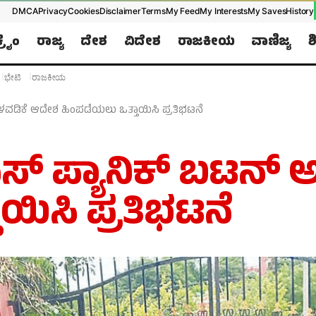
DMCA
Privacy
Cookies
Disclaimer
Terms
My Feed
My Interests
My Saves
History
ಕ್ರೈಂ
ರಾಜ್ಯ
ದೇಶ
ವಿದೇಶ
ರಾಜಕೀಯ
ವಾಣಿಜ್ಯ
ಶ
Later
WhatsApp
ಭೇಟಿ
ರಾಜಕೀಯ
Don’t Miss Out! Join Our WhatsApp
ಳವಡಿಕೆ ಆದೇಶ ಹಿಂಪಡೆಯಲು ಒತ್ತಾಯಿಸಿ ಪ್ರತಿಭಟನೆ
Group Today!
Get the latest news, updates, and exclusive
ಎಸ್ ಪ್ಯಾನಿಕ್ ಬಟನ್
content delivered straight to your WhatsApp.
ಯಿಸಿ ಪ್ರತಿಭಟನೆ
Join Now
Powered By KhushiHost