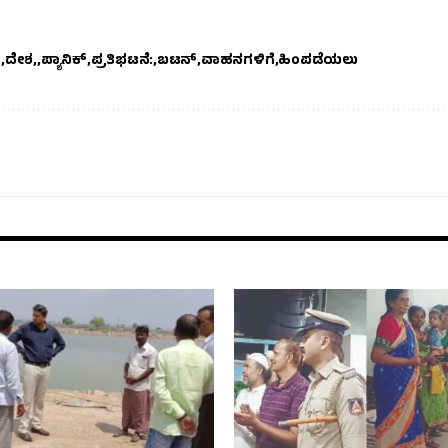
್
ದೇಶ,
ಪ್ಯಾನಿಕ್
ಪ್ರತಿಭಟನೆ:
ಬಟನ್
ವಾಹನಗಳಿಗೆ
ಹಿಂಪಡೆಯಲು