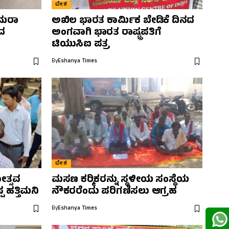
ದೇಶ
ಯಾಮರಾ
ಅಖಿಲ ಭಾರತ ಕಾರ್ಮಿಕ ಬೇಡಿಕೆ ದಿನದ
ಂದ
ಅಂಗವಾಗಿ ಭಾರತ ರಾಷ್ಟ್ರಪತಿಗೆ
ಟಿಯುಸಿಐ ಪತ್ರ
By
Eshanya Times
ದೇಶ
ತ್ಸವ
ಮಸಣ ಕರ‍್ಮಿಕರನ್ನು ಸ್ಥಳೀಯ ಸಂಸ್ಥೆಯ
ಪ ಹತ್ತಿಮನಿ
ನೌಕರರೆಂದು ಪರಿಗಣಿಸಲು ಆಗ್ರಹ
By
Eshanya Times