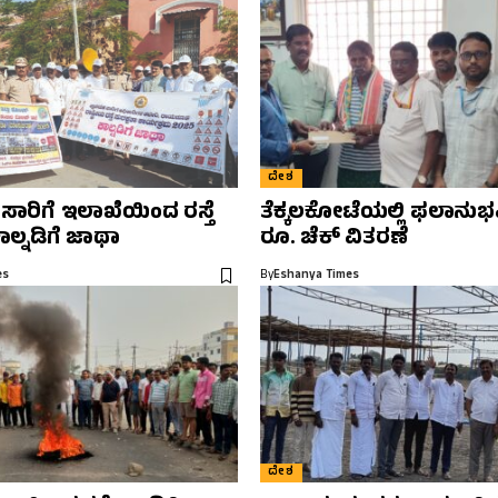
ದೇಶ
 ಸಾರಿಗೆ ಇಲಾಖೆಯಿಂದ ರಸ್ತೆ
ತೆಕ್ಕಲಕೋಟೆಯಲ್ಲಿ ಫಲಾನುಭವಿ
ಕಾಲ್ನಡಿಗೆ ಜಾಥಾ
ರೂ. ಚೆಕ್ ವಿತರಣೆ
es
By
Eshanya Times
ದೇಶ