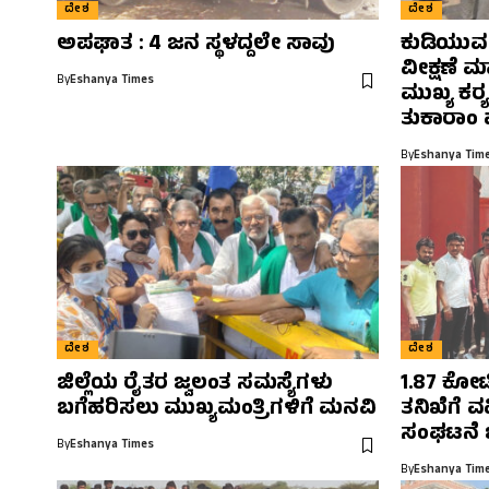
ದೇಶ
ದೇಶ
ಅಪಘಾತ : 4 ಜನ ಸ್ಥಳದ್ದಲೇ ಸಾವು
ಕುಡಿಯುವ ನ
ವೀಕ್ಷಣೆ ಮ
By
Eshanya Times
ಮುಖ್ಯ ಕರ‍
ತುಕಾರಾಂ ಪ
By
Eshanya Tim
ದೇಶ
ದೇಶ
ಜಿಲ್ಲೆಯ ರೈತರ ಜ್ವಲಂತ ಸಮಸ್ಯೆಗಳು
1.87 ಕೋಟ
ಬಗೆಹರಿಸಲು ಮುಖ್ಯಮಂತ್ರಿಗಳಿಗೆ ಮನವಿ
ತನಿಖೆಗೆ 
ಸಂಘಟನೆ 
By
Eshanya Times
By
Eshanya Tim