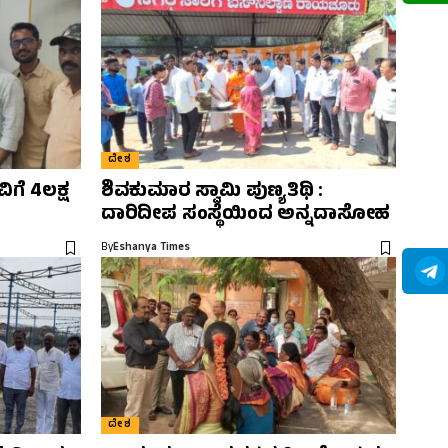
ದೇಶ
ಗೆ 4ಲಕ್ಷ
ಶಿವಕುಮಾರ ಸ್ವಾಮಿ ಪುಣ್ಯತಿಥಿ :
ದಾರಿದೀಪ ಸಂಸ್ಥೆಯಿಂದ ಅನ್ನದಾಸೋಹ
By
Eshanya Times
ದೇಶ