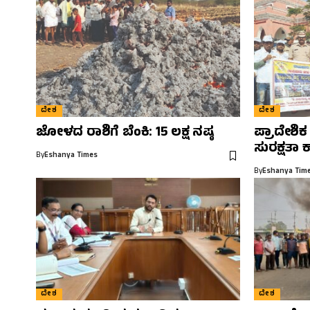
ದೇಶ
ದೇಶ
ಜೋಳದ ರಾಶಿಗೆ ಬೆಂಕಿ: 15 ಲಕ್ಷ ನಷ್ಠ
ಪ್ರಾದೇಶಿಕ
ಸುರಕ್ಷತಾ 
By
Eshanya Times
By
Eshanya Tim
ದೇಶ
ದೇಶ