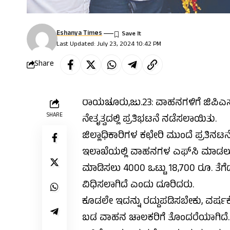
Eshanya Times
Last Updated: July 23, 2024 10:42 PM
Share
ರಾಯಚೂರು,ಜು.23: ವಾಹನಗಳಿಗೆ ಜಿಪಿಎಸ
SHARE
ನೇತೃತ್ವದಲ್ಲಿ ಪ್ರತಿಭಟನೆ ನಡೆಸಲಾಯಿತು.
ಜಿಲ್ಲಾಧಿಕಾರಿಗಳ ಕಛೇರಿ ಮುಂದೆ ಪ್ರತಿನ
ಇಲಾಖೆಯಲ್ಲಿ ವಾಹನಗಳ ಎಫ್‌ಸಿ ಮಾಡಲು ಹೋದ
ಮಾಡಿಸಲು 4000 ಒಟ್ಟು 18,700 ರೂ. ತೆಗೆದ
ವಿಧಿಸಲಾಗಿದೆ ಎಂದು ದೂರಿದರು.
ಕೂಡಲೇ ಇದನ್ನು ರದ್ದುಪಡಿಸಬೇಕು, ವರ್ಷಕ್ಕ
ಬಡ ವಾಹನ ಚಾಲಕರಿಗೆ ತೊಂದರೆಯಾಗಿದೆ. ಒ