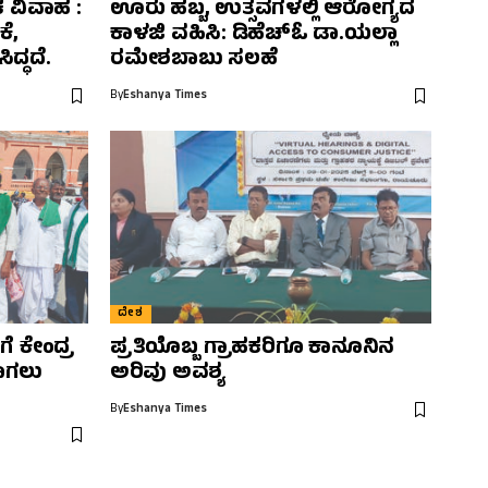
ಕ ವಿವಾಹ :
ಊರು ಹಬ್ಬ, ಉತ್ಸವಗಳಲ್ಲಿ ಆರೋಗ್ಯದ
ೆ,
ಕಾಳಜಿ ವಹಿಸಿ: ಡಿಹೆಚ್‌ಓ ಡಾ.ಯಲ್ಲಾ
ದ್ಧದೆ.
ರಮೇಶಬಾಬು ಸಲಹೆ
By
Eshanya Times
ದೇಶ
ೆ ಕೇಂದ್ರ
ಪ್ರತಿಯೊಬ್ಬ ಗ್ರಾಹಕರಿಗೂ ಕಾನೂನಿನ
ಾಗಲು
ಅರಿವು ಅವಶ್ಯ
By
Eshanya Times