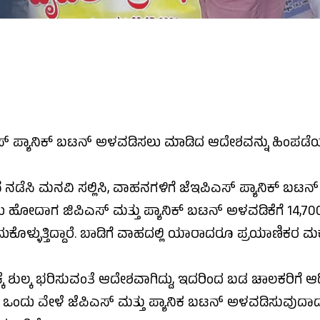
್ ಪ್ಯಾನಿಕ್ ಬಟನ್ ಅಳವಡಿಸಲು ಮಾಡಿದ ಆದೇಶವನ್ನು ಹಿಂಪಡೆಯ
ಟನೆ ನಡೆಸಿ ಮನವಿ ಸಲ್ಲಿಸಿ, ವಾಹನಗಳಿಗೆ ಜೆಇಪಿಎಸ್ ಪ್ಯಾನಿಕ್ ಬ
ಾಗ ಜಿಪಿಎಸ್ ಮತ್ತು ಪ್ಯಾನಿಕ್ ಬಟನ್ ಅಳವಡಿಕೆಗೆ 14,700ಶುಲ್ಕ ತ
ುಕೊಳ್ಳುತ್ತಿದ್ದಾರೆ. ಬಾಡಿಗೆ ವಾಹದಲ್ಲಿ ಯಾರಾದರೂ ಪ್ರಯಾಣಿಕರ ಮಕ
ೆ ಶುಲ್ಕ ಭರಿಸುವಂತೆ ಆದೇಶವಾಗಿದ್ದು, ಇದರಿಂದ ಬಡ ಚಾಲಕರಿಗೆ ಆರ್
ಂದು ವೇಳೆ ಜೆಪಿಎಸ್ ಮತ್ತು ಪ್ಯಾನಿಕ ಬಟನ್ ಅಳವಡಿಸುವುದಾದರೆ