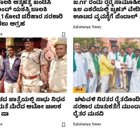
ಬಾಲಕಿ ಆತ್ಮಹತ್ಯೆ ಖಂಡಿಸಿ
ಜ.೧೯ ರಂದು ರ‍್ವರ‍್ಮ ಸಾಮೂಹಿ
ಬಂದ್ ಯಶಸ್ವಿ ಬಾಲಕಿ
೩೮ ಎಕರೆಯಲ್ಲಿ ಬೃಹತ್ ವೇದಿಕ
ಕೆ 1 ಕೋಟಿ ಪರಿಹಾರ ಸರಕಾರಿ
ಊಟದ ವ್ಯವಸ್ಥೆಗೆ ಪೆಂಡಾಲ್ ಸಿ
ಲು ಆಗ್ರಹ
By
Eshanya Times
es
ದೇಶ
ವತದ ಜಾತ್ರೆಯಲ್ಲಿ ಸಾಧು ನಿಧನ
ಚಳುವಳಿ ನಿರತರ ರೈತರೊಂದಿಗ
ತೆ ಮೆರೆದ ಆಟೋ ಚಾಲಕ
ಸರಕಾರ ಮಾತುಕತೆಗೆ ಮುಂದ
 ಷಾ
ರೈತರ ಮನವಿ
es
By
Eshanya Times