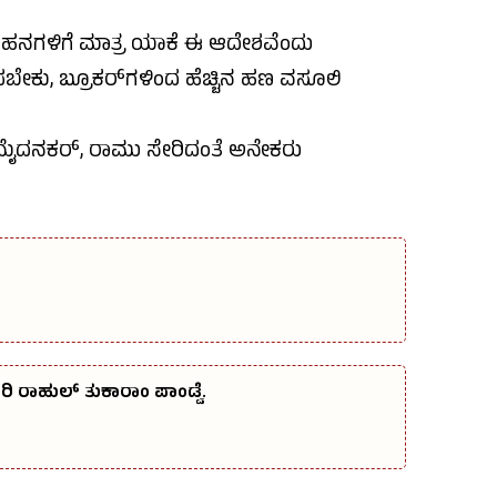
 ವಾಹನಗಳಿಗೆ ಮಾತ್ರ ಯಾಕೆ ಈ ಆದೇಶವೆಂದು
ೂಚಿಸಬೇಕು, ಬ್ರೂಕರ್‌ಗಳಿಂದ ಹೆಚ್ಚಿನ ಹಣ ವಸೂಲಿ
್, ಮೈದನಕರ್, ರಾಮು ಸೇರಿದಂತೆ ಅನೇಕರು
ಿ ರಾಹುಲ್‌ ತುಕಾರಾಂ ಪಾಂಡ್ವೆ.