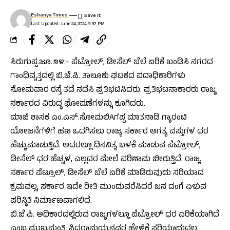
Eshanya Times
Last Updated: June 24, 2024 9:37 PM
ಸಿರುಗುಪ್ಪ.ಜೂ.೨೪:- ಪೆಟ್ರೋಲ್, ಡೀಸೆಲ್ ಬೆಲೆ ಏರಿಕೆ ಖಂಡಿಸಿ ನಗರದ
ಗಾಂಧಿವೃತ್ತದಲ್ಲಿ ಬಿ.ಜೆ.ಪಿ. ತಾಲೂಕು ಘಟಕದ ಪದಾಧಿಕಾರಿಗಳು
ಸೋಮವಾರ ರಸ್ತೆ ತಡೆ ನಡೆಸಿ ಪ್ರತಿಭಟಿಸಿದರು. ಪ್ರತಿಭಟನಾಕಾರರು ರಾಜ್ಯ
ಸರ್ಕಾರದ ವಿರುದ್ಧ ಘೋಷಣೆಗಳನ್ನು ಕೂಗಿದರು.
ಮಾಜಿ ಶಾಸಕ ಎಂ.ಎಸ್.ಸೋಮಲಿAಗಪ್ಪ ಮಾತನಾಡಿ ಗ್ಯಾರಂಟಿ
ಯೋಜನೆಗಳಿಗೆ ಹಣ ಒದಗಿಸಲು ರಾಜ್ಯ ಸರ್ಕಾರ ಅಗತ್ಯ ವಸ್ತುಗಳ ಧರ
ಹೆಚ್ಚುಮಾಡುತ್ತಿದೆ. ಅದರಲ್ಲೂ ದಿನನಿತ್ಯ ಬಳಕೆ ಮಾಡುವ ಪೆಟ್ರೋಲ್,
ಡೀಸೆಲ್ ಧರ ಹೆಚ್ಚಳ, ಎಲ್ಲದರ ಮೇಲೆ ಪರಿಣಾಮ ಬೀರುತ್ತಿದೆ. ರಾಜ್ಯ
ಸರ್ಕಾರ ಪೆಟ್ರೂಲ್, ಡೀಸೆಲ್ ಬೆಲೆ ಏರಿಕೆ ಮಾಡಿರುವುದು ಸರಿಯಾದ
ಕ್ರಮವಲ್ಲ, ಸರ್ಕಾರ ಇದೇ ರೀತಿ ಮುಂದುವರೆಸಿದರೆ ಜನ ದಂಗೆ ಏಳುವ
ಪರಿಸ್ಥಿತಿ ನಿರ್ಮಾಣವಾಗಲಿದೆ.
ಬಿ.ಜೆ.ಪಿ. ಅಧಿಕಾರದಲ್ಲಿರುವ ರಾಜ್ಯಗಳಲ್ಲೂ ಪೆಟ್ರೋಲ್ ಧರ ಏರಿಕೆಯಾಗಿದೆ
ಎಂಬ ಮುಖ್ಯಮಂತ್ರಿ ಸಿದ್ದರಾಮಯ್ಯನವರ ಹೇಳಿಕೆ ಸರಿಯಾದುದ್ದಲ್ಲ,