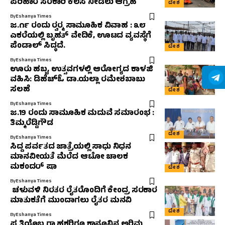
ಪರಿಹಾರ ಸರಕಾರಿ ಕೆಲಸ ನೀಡಲು ಆಗ್ರಹ
ದೇಶ
By
Eshanya Times
ಜ.೧೯ ರಂದು ರ‍್ವರ‍್ಮ ಸಾಮೂಹಿಕ ವಿವಾಹ : ೩೮
ಎಕರೆಯಲ್ಲಿ ಬೃಹತ್ ವೇದಿಕೆ, ಊಟದ ವ್ಯವಸ್ಥೆಗೆ
ಪೆಂಡಾಲ್ ಸಿದ್ಧದೆ.
ದೇಶ
By
Eshanya Times
ಊರು ಹಬ್ಬ, ಉತ್ಸವಗಳಲ್ಲಿ ಆರೋಗ್ಯದ ಕಾಳಜಿ
ವಹಿಸಿ: ಡಿಹೆಚ್‌ಓ ಡಾ.ಯಲ್ಲಾ ರಮೇಶಬಾಬು
ಸಲಹೆ
ದೇಶ
By
Eshanya Times
ಜ.19 ರಂದು ಸಾಮೂಹಿಕ ಮದುವೆ ಸಮಾರಂಭ :
ತಿಮ್ಮರೆಡ್ಡಿಗೌಡ
ದೇಶ
By
Eshanya Times
ಸಿದ್ದ ಪರ್ವತದ ಜಾತ್ರೆಯಲ್ಲಿ ಸಾಧು ನಿಧನ
ಮಾನವೀಯತೆ ಮೆರೆದ ಆಟೋ ಚಾಲಕ
ಮಕಂದರ್ ಷಾ
ದೇಶ
By
Eshanya Times
ಚಳುವಳಿ ನಿರತರ ರೈತರೊಂದಿಗೆ ಕೇಂದ್ರ ಸರಕಾರ
ಮಾತುಕತೆಗೆ ಮುಂದಾಗಲು ರೈತರ ಮನವಿ
ದೇಶ
By
Eshanya Times
ಪ್ರತಿಯೊಬ್ಬ ಗ್ರಾಹಕರಿಗೂ ಕಾನೂನಿನ ಅರಿವು