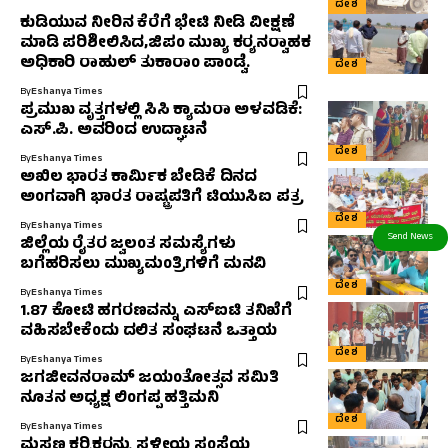
ದೇಶ
ಕುಡಿಯುವ ನೀರಿನ ಕೆರೆಗೆ ಭೇಟಿ ನೀಡಿ ವೀಕ್ಷಣೆ
ಮಾಡಿ ಪರಿಶೀಲಿಸಿದ,ಜಿಪಂ ಮುಖ್ಯ ಕರ‍್ಯನರ‍್ವಾಹಕ
ಅಧಿಕಾರಿ ರಾಹುಲ್‌ ತುಕಾರಾಂ ಪಾಂಡ್ವೆ.
ದೇಶ
By
Eshanya Times
ಪ್ರಮುಖ ವೃತ್ತಗಳಲ್ಲಿ ಸಿಸಿ ಕ್ಯಾಮರಾ ಅಳವಡಿಕೆ:
ಎಸ್.ಪಿ. ಅವರಿಂದ ಉದ್ಘಾಟನೆ
ದೇಶ
By
Eshanya Times
ಅಖಿಲ ಭಾರತ ಕಾರ್ಮಿಕ ಬೇಡಿಕೆ ದಿನದ
ಅಂಗವಾಗಿ ಭಾರತ ರಾಷ್ಟ್ರಪತಿಗೆ ಟಿಯುಸಿಐ ಪತ್ರ
ದೇಶ
By
Eshanya Times
ಜಿಲ್ಲೆಯ ರೈತರ ಜ್ವಲಂತ ಸಮಸ್ಯೆಗಳು
ಬಗೆಹರಿಸಲು ಮುಖ್ಯಮಂತ್ರಿಗಳಿಗೆ ಮನವಿ
ದೇಶ
By
Eshanya Times
1.87 ಕೋಟಿ ಹಗರಣವನ್ನು ಎಸ್‌ಐಟಿ ತನಿಖೆಗೆ
ವಹಿಸಬೇಕೆಂದು ದಲಿತ ಸಂಘಟನೆ ಒತ್ತಾಯ
ದೇಶ
By
Eshanya Times
ಜಗಜೀವನರಾಮ್ ಜಯಂತೋತ್ಸವ ಸಮಿತಿ
ನೂತನ ಅಧ್ಯಕ್ಷ ಲಿಂಗಪ್ಪ ಹತ್ತಿಮನಿ
ದೇಶ
By
Eshanya Times
ಮಸಣ ಕರ‍್ಮಿಕರನ್ನು ಸ್ಥಳೀಯ ಸಂಸ್ಥೆಯ