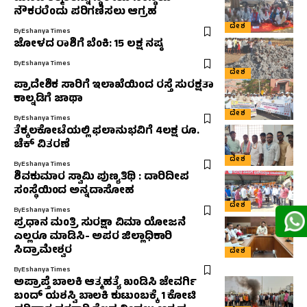
ನೌಕರರೆಂದು ಪರಿಗಣಿಸಲು ಆಗ್ರಹ
ದೇಶ
By
Eshanya Times
ಜೋಳದ ರಾಶಿಗೆ ಬೆಂಕಿ: 15 ಲಕ್ಷ ನಷ್ಠ
By
Eshanya Times
ದೇಶ
ಪ್ರಾದೇಶಿಕ ಸಾರಿಗೆ ಇಲಾಖೆಯಿಂದ ರಸ್ತೆ ಸುರಕ್ಷತಾ
ಕಾಲ್ನಡಿಗೆ ಜಾಥಾ
ದೇಶ
By
Eshanya Times
ತೆಕ್ಕಲಕೋಟೆಯಲ್ಲಿ ಫಲಾನುಭವಿಗೆ 4ಲಕ್ಷ ರೂ.
ಚೆಕ್ ವಿತರಣೆ
ದೇಶ
By
Eshanya Times
ಶಿವಕುಮಾರ ಸ್ವಾಮಿ ಪುಣ್ಯತಿಥಿ : ದಾರಿದೀಪ
ಸಂಸ್ಥೆಯಿಂದ ಅನ್ನದಾಸೋಹ
ದೇಶ
By
Eshanya Times
ಪ್ರಧಾನ ಮಂತ್ರಿ ಸುರಕ್ಷಾ ವಿಮಾ ಯೋಜನೆ
ಎಲ್ಲರೂ ಮಾಡಿಸಿ- ಅಪರ ಜಿಲ್ಲಾಧಿಕಾರಿ
ಸಿದ್ರಾಮೇಶ್ವರ
ದೇಶ
By
Eshanya Times
ಅಪ್ರಾಪ್ತೆ ಬಾಲಕಿ ಆತ್ಮಹತ್ಯೆ ಖಂಡಿಸಿ ಜೇವರ್ಗಿ
ಬಂದ್ ಯಶಸ್ವಿ ಬಾಲಕಿ ಕುಟುಂಬಕ್ಕೆ 1 ಕೋಟಿ