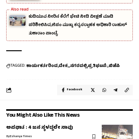
ಕುಡಿಯುವ ನೀರಿನ ಕೆರೆಗೆ ಭೇಟಿ ನೀಡಿ ವೀಕ್ಷಣೆ ಮಾಡಿ
ಪರಿಶೀಲಿಸಿದ,ಜಿಪಂ ಮುಖ್ಯ ಕರ‍್ಯನರ‍್ವಾಹಕ ಅಧಿಕಾರಿ ರಾಹುಲ್‌
ತುಕಾರಾಂ ಪಾಂಡ್ವೆ.
TAGGED:
ಕಾರ್ಯಕರ್ತರಿಂದ
ದೇಶ,
ನಗರದಲ್ಲಿ
ಪ್ರತಿಭಟನೆ:
ಬಿಜೆಪಿ
Facebook
You Might Also Like This News
ಅಪಘಾತ : 4 ಜನ ಸ್ಥಳದ್ದಲೇ ಸಾವು
By
Eshanya Times