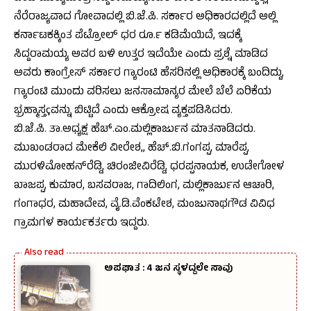
ನೆರೆರಾಜ್ಯವಾದ ಗೋವಾದಲ್ಲಿ ಬಿ.ಜೆ.ಪಿ. ಸರ್ಕಾರ ಅಧಿಕಾರದಲ್ಲಿದೆ ಅಲ್ಲಿ
ಕರ್ನಾಟಕಕ್ಕಿಂತ ಪೆಟ್ರೋಲ್ ಧರ ರೂ.೯ ಕಡಿಮೆಯಿದೆ, ಇದಕ್ಕೆ
ಸಿದ್ದರಾಮಯ್ಯ ಅವರ ಬಳಿ ಉತ್ತರ ಇದೆಯೇ ಎಂದು ಪ್ರಶ್ನೆ ಮಾಡಿದ
ಅವರು ಕಾಂಗ್ರೇಸ್ ಸರ್ಕಾರ ಗ್ಯಾರಂಟಿ ಹೆಸರಿನಲ್ಲಿ ಅಧಿಕಾರಕ್ಕೆ ಬಂದಿದ್ದು,
ಗ್ಯಾರಂಟಿ ಮುಂದು ವರಿಸಲು ಜನಸಾಮಾನ್ಯರ ಮೇಲೆ ಬೆಲೆ ಏರಿಕೆಯ
ಭ್ರಹ್ಮಾಸ್ತçವನ್ನು ಬಿಟ್ಟಿದೆ ಎಂದು ಆಕ್ರೋಷ ವ್ಯಕ್ತಪಡಿಸಿದರು.
ಬಿ.ಜೆ.ಪಿ. ತಾ.ಅಧ್ಯಕ್ಷ ಹೆಚ್.ಎಂ.ಮಲ್ಲಿಕಾರ್ಜುನ ಮಾತನಾಡಿದರು.
ಮುಖಂಡರಾದ ಮೇಕೆಲಿ ವೀರೇಶ,, ಹೆಚ್.ಬಿ.ಗಂಗಪ್ಪ, ಮಾರೆಪ್ಪ,
ಮುರಳಿಮೋಹನ್‌ರೆಡ್ಡಿ, ಚಿರಂಜೀವಿರೆಡ್ಡಿ, ಧರಪ್ಪನಾಯಕ, ಉಡೇಗೋಳ
ಖಾಜಪ್ಪ, ಕುಮಾರ, ಬಸವರಾಜ, ಗಾದಿಲಿಂಗ, ಮಲ್ಲಿಕಾರ್ಜುನ ಆಚಾರಿ,
ಗಂಗಾಧರ, ಮಹಾದೇವ, ವೈ.ಡಿ.ವೆಂಕಟೇಶ, ಮಂಜುನಾಥಗೌಡ ವಿವಿಧ
ಗ್ರಾಮಗಳ ಕಾರ್ಯಕರ್ತರು ಇದ್ದರು.
ಅಪಘಾತ : 4 ಜನ ಸ್ಥಳದ್ದಲೇ ಸಾವು