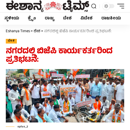
ಸ್ಥಳೀಯ
ಕ್ರೈಂ
ರಾಜ್ಯ
ದೇಶ
ವಿದೇಶ
ರಾಜಕೀಯ
Later
WhatsApp
Eshanya Times
>
ದೇಶ
>
ನಗರದಲ್ಲಿ ಬಿಜೆಪಿ ಕಾರ್ಯಕರ್ತರಿಂದ ಪ್ರತಿಭಟನೆ:
ದೇಶ
Don’t Miss Out! Join Our WhatsApp
ನಗರದಲ್ಲಿ ಬಿಜೆಪಿ ಕಾರ್ಯಕರ್ತರಿಂದ
Group Today!
ಪ್ರತಿಭಟನೆ:
Get the latest news, updates, and exclusive
content delivered straight to your WhatsApp.
Join Now
Powered By KhushiHost
oplus_2