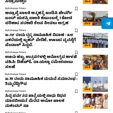
ಸಿದ್ರಾಮೇಶ್ವರ
ದೇಶ
By
Eshanya Times
ಅಪ್ರಾಪ್ತೆ ಬಾಲಕಿ ಆತ್ಮಹತ್ಯೆ ಖಂಡಿಸಿ ಜೇವರ್ಗಿ
ಬಂದ್ ಯಶಸ್ವಿ ಬಾಲಕಿ ಕುಟುಂಬಕ್ಕೆ 1 ಕೋಟಿ
ಪರಿಹಾರ ಸರಕಾರಿ ಕೆಲಸ ನೀಡಲು ಆಗ್ರಹ
ದೇಶ
By
Eshanya Times
ಜ.೧೯ ರಂದು ರ‍್ವರ‍್ಮ ಸಾಮೂಹಿಕ ವಿವಾಹ : ೩೮
ಎಕರೆಯಲ್ಲಿ ಬೃಹತ್ ವೇದಿಕೆ, ಊಟದ ವ್ಯವಸ್ಥೆಗೆ
ಪೆಂಡಾಲ್ ಸಿದ್ಧದೆ.
ದೇಶ
By
Eshanya Times
ಊರು ಹಬ್ಬ, ಉತ್ಸವಗಳಲ್ಲಿ ಆರೋಗ್ಯದ ಕಾಳಜಿ
ವಹಿಸಿ: ಡಿಹೆಚ್‌ಓ ಡಾ.ಯಲ್ಲಾ ರಮೇಶಬಾಬು
ಸಲಹೆ
ದೇಶ
By
Eshanya Times
ಜ.19 ರಂದು ಸಾಮೂಹಿಕ ಮದುವೆ ಸಮಾರಂಭ :
ತಿಮ್ಮರೆಡ್ಡಿಗೌಡ
ದೇಶ
By
Eshanya Times
ಸಿದ್ದ ಪರ್ವತದ ಜಾತ್ರೆಯಲ್ಲಿ ಸಾಧು ನಿಧನ
ಮಾನವೀಯತೆ ಮೆರೆದ ಆಟೋ ಚಾಲಕ
ಮಕಂದರ್ ಷಾ
ದೇಶ