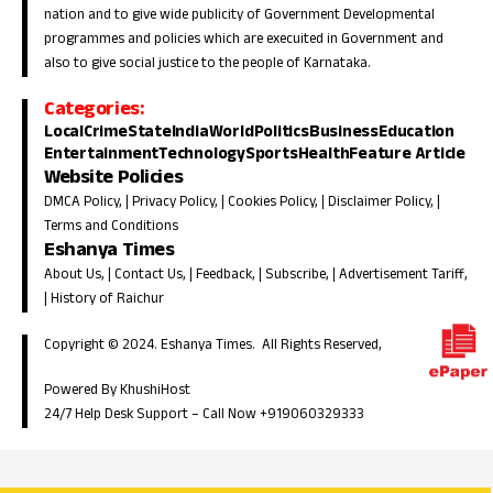
nation and to give wide publicity of Government Developmental
programmes and policies which are execuited in Government and
also to give social justice to the people of Karnataka.
Categories:
Local
Crime
State
India
World
Politics
Business
Education
Entertainment
Technology
Sports
Health
Feature Article
Website Policies
DMCA Policy
, |
Privacy Policy
, |
Cookies Policy
, |
Disclaimer Policy
, |
Terms and Conditions
Eshanya Times
About Us
, |
Contact Us
, |
Feedback
, |
Subscribe
, |
Advertisement Tariff
,
|
History of Raichur
Copyright © 2024. Eshanya Times. All Rights Reserved,
Powered By KhushiHost
24/7 Help Desk Support –
Call Now +919060329333