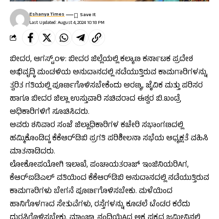
Eshanya Times
Last Updated: August 4, 2024 10:18 PM
ಬೀದರ, ಆಗಸ್ಟ್.೦೪: ಬೀದರ ಜಿಲ್ಲೆಯಲ್ಲಿ ಕಲ್ಯಾಣ ಕರ್ನಾಟಕ ಪ್ರದೇಶ
ಅಭಿವೃದ್ಧಿ ಮಂಡಳಿಯ ಅನುದಾನದಲ್ಲಿ ನಡೆಯುತ್ತಿರುವ ಕಾಮಗಾರಿಗಳನ್ನು
ತ್ವರಿತ ಗತಿಯಲ್ಲಿ ಪೂರ್ಣಗೊಳಿಸಬೇಕೆಂದು ಅರಣ್ಯ, ಜೈವಿಕ ಮತ್ತು ಪರಿಸರ
ಹಾಗೂ ಬೀದರ ಜಿಲ್ಲಾ ಉಸ್ತುವಾರಿ ಸಚಿವರಾದ ಈಶ್ವರ ಬಿ.ಖಂಡ್ರೆ
ಅಧಿಕಾರಿಗಳಿಗೆ ಸೂಚಿಸಿದರು.
ಅವರು ಶನಿವಾರ ಸಂಜೆ ಜಿಲ್ಲಾಧಿಕಾರಿಗಳ ಕಚೇರಿ ಸಭಾಂಗಣದಲ್ಲಿ
ಹಮ್ಮಿಕೊಂಡಿದ್ದ ಕೆಕೆಆರ್‌ಡಿಬಿ ಪ್ರಗತಿ ಪರಿಶೀಲನಾ ಸಭೆಯ ಅಧ್ಯಕ್ಷತೆ ವಹಿಸಿ
ಮಾತನಾಡಿದರು.
ಲೋಕೋಪಯೋಗಿ ಇಲಾಖೆ, ಪಂಚಾಯತರಾಜ್ ಇಂಜಿನಿಯರಿAಗ,
ಕೆಆರ್‌ಐಡಿಎಲ್ ವತಿಯಿಂದ ಕೆಕೆಆರ್‌ಡಿಬಿ ಅನುದಾನದಲ್ಲಿ ನಡೆಯುತ್ತಿರುವ
ಕಾಮಗಾರಿಗಳು ಬೇಗನೆ ಪೂರ್ಣಗೊಳಿಸಬೇಕು. ಮಳೆಯಿಂದ
ಹಾನಿಗೊಳಗಾದ ಸೇತುವೆಗಳು, ರಸ್ತೆಗಳನ್ನು ಕೂಡಲೆ ಟೆಂಡರ ಕರೆದು
ದುರಸ್ತಿಗೊಳಿಸಬೇಕು. ಮಾಂಜ್ರಾ ನಂದಿಯಿAದ ಅಕ್ಕ ಪಕ್ಕದ ಜಮೀನಿನಲ್ಲಿ