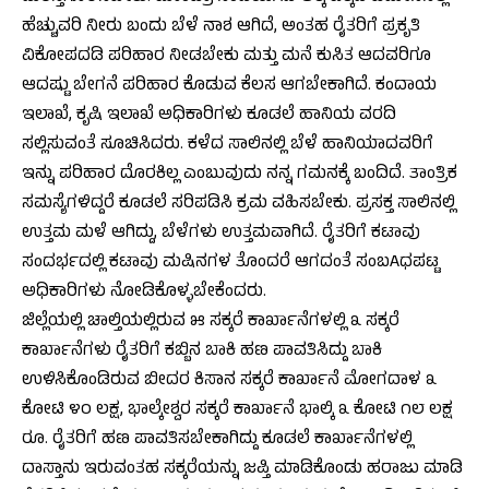
ಹೆಚ್ಚುವರಿ ನೀರು ಬಂದು ಬೆಳೆ ನಾಶ ಆಗಿದೆ, ಅಂತಹ ರೈತರಿಗೆ ಪ್ರಕೃತಿ
ವಿಕೋಪದಡಿ ಪರಿಹಾರ ನೀಡಬೇಕು ಮತ್ತು ಮನೆ ಕುಸಿತ ಆದವರಿಗೂ
ಆದಷ್ಟು ಬೇಗನೆ ಪರಿಹಾರ ಕೊಡುವ ಕೆಲಸ ಆಗಬೇಕಾಗಿದೆ. ಕಂದಾಯ
ಇಲಾಖೆ, ಕೃಷಿ ಇಲಾಖೆ ಅಧಿಕಾರಿಗಳು ಕೂಡಲೆ ಹಾನಿಯ ವರದಿ
ಸಲ್ಲಿಸುವಂತೆ ಸೂಚಿಸಿದರು. ಕಳೆದ ಸಾಲಿನಲ್ಲಿ ಬೆಳೆ ಹಾನಿಯಾದವರಿಗೆ
ಇನ್ನು ಪರಿಹಾರ ದೊರಕಿಲ್ಲ ಎಂಬುವುದು ನನ್ನ ಗಮನಕ್ಕೆ ಬಂದಿದೆ. ತಾಂತ್ರಿಕ
ಸಮಸ್ಯೆಗಳಿದ್ದರೆ ಕೂಡಲೆ ಸರಿಪಡಿಸಿ ಕ್ರಮ ವಹಿಸಬೇಕು. ಪ್ರಸಕ್ತ ಸಾಲಿನಲ್ಲಿ
ಉತ್ತಮ ಮಳೆ ಆಗಿದ್ದು, ಬೆಳೆಗಳು ಉತ್ತಮವಾಗಿದೆ. ರೈತರಿಗೆ ಕಟಾವು
ಸಂದರ್ಭದಲ್ಲಿ ಕಟಾವು ಮಷಿನಗಳ ತೊಂದರೆ ಆಗದಂತೆ ಸಂಬAಧಪಟ್ಟ
ಅಧಿಕಾರಿಗಳು ನೋಡಿಕೊಳ್ಳಬೇಕೆಂದರು.
ಜಿಲ್ಲೆಯಲ್ಲಿ ಚಾಲ್ತಿಯಲ್ಲಿರುವ ೫ ಸಕ್ಕರೆ ಕಾರ್ಖಾನೆಗಳಲ್ಲಿ ೩ ಸಕ್ಕರೆ
ಕಾರ್ಖಾನೆಗಳು ರೈತರಿಗೆ ಕಬ್ಬಿನ ಬಾಕಿ ಹಣ ಪಾವತಿಸಿದ್ದು ಬಾಕಿ
ಉಳಿಸಿಕೊಂಡಿರುವ ಬೀದರ ಕಿಸಾನ ಸಕ್ಕರೆ ಕಾರ್ಖಾನೆ ಮೋಗದಾಳ ೩
ಕೋಟಿ ೪೦ ಲಕ್ಷ, ಭಾಲ್ಕೇಶ್ವರ ಸಕ್ಕರೆ ಕಾರ್ಖಾನೆ ಭಾಲ್ಕಿ ೩ ಕೋಟಿ ೧೮ ಲಕ್ಷ
ರೂ. ರೈತರಿಗೆ ಹಣ ಪಾವತಿಸಬೇಕಾಗಿದ್ದು ಕೂಡಲೆ ಕಾರ್ಖಾನೆಗಳಲ್ಲಿ
ದಾಸ್ತಾನು ಇರುವಂತಹ ಸಕ್ಕರೆಯನ್ನು ಜಪ್ತಿ ಮಾಡಿಕೊಂಡು ಹರಾಜು ಮಾಡಿ