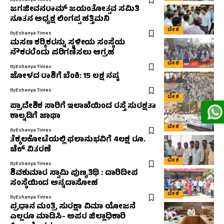
By
Eshanya Times
ಜಗಜೀವನರಾಮ್ ಜಯಂತೋತ್ಸವ ಸಮಿತಿ
ನೂತನ ಅಧ್ಯಕ್ಷ ಲಿಂಗಪ್ಪ ಹತ್ತಿಮನಿ
ದೇಶ
By
Eshanya Times
ಮಸಣ ಕರ‍್ಮಿಕರನ್ನು ಸ್ಥಳೀಯ ಸಂಸ್ಥೆಯ
ನೌಕರರೆಂದು ಪರಿಗಣಿಸಲು ಆಗ್ರಹ
ದೇಶ
By
Eshanya Times
ಜೋಳದ ರಾಶಿಗೆ ಬೆಂಕಿ: 15 ಲಕ್ಷ ನಷ್ಠ
By
Eshanya Times
ದೇಶ
ಪ್ರಾದೇಶಿಕ ಸಾರಿಗೆ ಇಲಾಖೆಯಿಂದ ರಸ್ತೆ ಸುರಕ್ಷತಾ
ಕಾಲ್ನಡಿಗೆ ಜಾಥಾ
ದೇಶ
By
Eshanya Times
ತೆಕ್ಕಲಕೋಟೆಯಲ್ಲಿ ಫಲಾನುಭವಿಗೆ 4ಲಕ್ಷ ರೂ.
ಚೆಕ್ ವಿತರಣೆ
ದೇಶ
By
Eshanya Times
ಶಿವಕುಮಾರ ಸ್ವಾಮಿ ಪುಣ್ಯತಿಥಿ : ದಾರಿದೀಪ
ಸಂಸ್ಥೆಯಿಂದ ಅನ್ನದಾಸೋಹ
ದೇಶ
By
Eshanya Times
ಪ್ರಧಾನ ಮಂತ್ರಿ ಸುರಕ್ಷಾ ವಿಮಾ ಯೋಜನೆ
ಎಲ್ಲರೂ ಮಾಡಿಸಿ- ಅಪರ ಜಿಲ್ಲಾಧಿಕಾರಿ