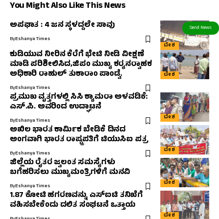
You Might Also Like This News
ಅಪಘಾತ : 4 ಜನ ಸ್ಥಳದ್ದಲೇ ಸಾವು
By
Eshanya Times
ದೇಶ
ಕುಡಿಯುವ ನೀರಿನ ಕೆರೆಗೆ ಭೇಟಿ ನೀಡಿ ವೀಕ್ಷಣೆ
ಮಾಡಿ ಪರಿಶೀಲಿಸಿದ,ಜಿಪಂ ಮುಖ್ಯ ಕರ‍್ಯನರ‍್ವಾಹಕ
ಅಧಿಕಾರಿ ರಾಹುಲ್‌ ತುಕಾರಾಂ ಪಾಂಡ್ವೆ.
ದೇಶ
By
Eshanya Times
ಪ್ರಮುಖ ವೃತ್ತಗಳಲ್ಲಿ ಸಿಸಿ ಕ್ಯಾಮರಾ ಅಳವಡಿಕೆ:
ಎಸ್.ಪಿ. ಅವರಿಂದ ಉದ್ಘಾಟನೆ
ದೇಶ
By
Eshanya Times
ಅಖಿಲ ಭಾರತ ಕಾರ್ಮಿಕ ಬೇಡಿಕೆ ದಿನದ
ಅಂಗವಾಗಿ ಭಾರತ ರಾಷ್ಟ್ರಪತಿಗೆ ಟಿಯುಸಿಐ ಪತ್ರ
ದೇಶ
By
Eshanya Times
ಜಿಲ್ಲೆಯ ರೈತರ ಜ್ವಲಂತ ಸಮಸ್ಯೆಗಳು
ಬಗೆಹರಿಸಲು ಮುಖ್ಯಮಂತ್ರಿಗಳಿಗೆ ಮನವಿ
ದೇಶ
By
Eshanya Times
1.87 ಕೋಟಿ ಹಗರಣವನ್ನು ಎಸ್‌ಐಟಿ ತನಿಖೆಗೆ
ವಹಿಸಬೇಕೆಂದು ದಲಿತ ಸಂಘಟನೆ ಒತ್ತಾಯ
ದೇಶ