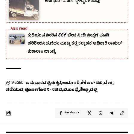
ಅಪಘಾತ : 4 ಜನ ಸ್ಥಳದ್ದಲೇ ಸಾವು
ಕುಡಿಯುವ ನೀರಿನ ಕೆರೆಗೆ ಭೇಟಿ ನೀಡಿ ವೀಕ್ಷಣೆ ಮಾಡಿ
ಪರಿಶೀಲಿಸಿದ,ಜಿಪಂ ಮುಖ್ಯ ಕರ‍್ಯನರ‍್ವಾಹಕ ಅಧಿಕಾರಿ ರಾಹುಲ್‌
ತುಕಾರಾಂ ಪಾಂಡ್ವೆ.
TAGGED:
ಅನುದಾನದಲ್ಲಿ
ಈಶ್ವರ
ಕಾಮಗಾರಿ
ಕೆಕೆಆರ್‌ಡಿಬಿ
ದೇಶ,
ನಡೆಯುವ
ಪೂರ್ಣಗೊಳಿಸಿ-ಸಚಿವ
ಬಿ.ಖಂಡ್ರೆ
ಶೀಘ್ರದಲ್ಲಿ
Facebook