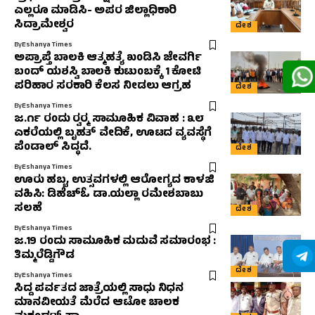
ಎಲ್ಲರೂ ಮಾಡಿಸಿ- ಅಪರ ಜಿಲ್ಲಾಧಿಕಾರಿ
ಸಿದ್ರಾಮೇಶ್ವರ
ದೇಶ
By
Eshanya Times
ಅಪ್ರಾಪ್ತೆ ಬಾಲಕಿ ಆತ್ಮಹತ್ಯೆ ಖಂಡಿಸಿ ಜೇವರ್ಗಿ
ಬಂದ್ ಯಶಸ್ವಿ ಬಾಲಕಿ ಕುಟುಂಬಕ್ಕೆ 1 ಕೋಟಿ
ಪರಿಹಾರ ಸರಕಾರಿ ಕೆಲಸ ನೀಡಲು ಆಗ್ರಹ
ದೇಶ
By
Eshanya Times
ಜ.೧೯ ರಂದು ರ‍್ವರ‍್ಮ ಸಾಮೂಹಿಕ ವಿವಾಹ : ೩೮
ಎಕರೆಯಲ್ಲಿ ಬೃಹತ್ ವೇದಿಕೆ, ಊಟದ ವ್ಯವಸ್ಥೆಗೆ
ಪೆಂಡಾಲ್ ಸಿದ್ಧದೆ.
ದೇಶ
By
Eshanya Times
ಊರು ಹಬ್ಬ, ಉತ್ಸವಗಳಲ್ಲಿ ಆರೋಗ್ಯದ ಕಾಳಜಿ
ವಹಿಸಿ: ಡಿಹೆಚ್‌ಓ ಡಾ.ಯಲ್ಲಾ ರಮೇಶಬಾಬು
ಸಲಹೆ
ದೇಶ
By
Eshanya Times
ಜ.19 ರಂದು ಸಾಮೂಹಿಕ ಮದುವೆ ಸಮಾರಂಭ :
ತಿಮ್ಮರೆಡ್ಡಿಗೌಡ
ದೇಶ
By
Eshanya Times
ಸಿದ್ದ ಪರ್ವತದ ಜಾತ್ರೆಯಲ್ಲಿ ಸಾಧು ನಿಧನ
ಮಾನವೀಯತೆ ಮೆರೆದ ಆಟೋ ಚಾಲಕ