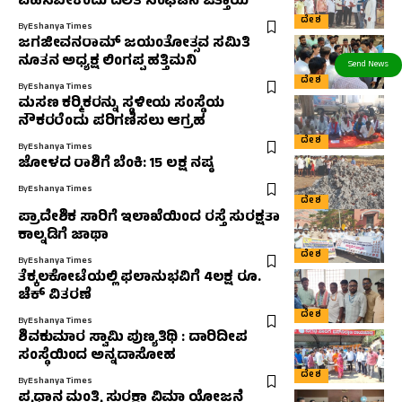
ವಹಿಸಬೇಕೆಂದು ದಲಿತ ಸಂಘಟನೆ ಒತ್ತಾಯ
ದೇಶ
By
Eshanya Times
ಜಗಜೀವನರಾಮ್ ಜಯಂತೋತ್ಸವ ಸಮಿತಿ
ನೂತನ ಅಧ್ಯಕ್ಷ ಲಿಂಗಪ್ಪ ಹತ್ತಿಮನಿ
ದೇಶ
By
Eshanya Times
ಮಸಣ ಕರ‍್ಮಿಕರನ್ನು ಸ್ಥಳೀಯ ಸಂಸ್ಥೆಯ
ನೌಕರರೆಂದು ಪರಿಗಣಿಸಲು ಆಗ್ರಹ
ದೇಶ
By
Eshanya Times
ಜೋಳದ ರಾಶಿಗೆ ಬೆಂಕಿ: 15 ಲಕ್ಷ ನಷ್ಠ
By
Eshanya Times
ದೇಶ
ಪ್ರಾದೇಶಿಕ ಸಾರಿಗೆ ಇಲಾಖೆಯಿಂದ ರಸ್ತೆ ಸುರಕ್ಷತಾ
ಕಾಲ್ನಡಿಗೆ ಜಾಥಾ
ದೇಶ
By
Eshanya Times
ತೆಕ್ಕಲಕೋಟೆಯಲ್ಲಿ ಫಲಾನುಭವಿಗೆ 4ಲಕ್ಷ ರೂ.
ಚೆಕ್ ವಿತರಣೆ
ದೇಶ
By
Eshanya Times
ಶಿವಕುಮಾರ ಸ್ವಾಮಿ ಪುಣ್ಯತಿಥಿ : ದಾರಿದೀಪ
ಸಂಸ್ಥೆಯಿಂದ ಅನ್ನದಾಸೋಹ
ದೇಶ
By
Eshanya Times
ಪ್ರಧಾನ ಮಂತ್ರಿ ಸುರಕ್ಷಾ ವಿಮಾ ಯೋಜನೆ