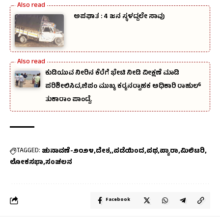
ಅಪಘಾತ : 4 ಜನ ಸ್ಥಳದ್ದಲೇ ಸಾವು
ಕುಡಿಯುವ ನೀರಿನ ಕೆರೆಗೆ ಭೇಟಿ ನೀಡಿ ವೀಕ್ಷಣೆ ಮಾಡಿ
ಪರಿಶೀಲಿಸಿದ,ಜಿಪಂ ಮುಖ್ಯ ಕರ‍್ಯನರ‍್ವಾಹಕ ಅಧಿಕಾರಿ ರಾಹುಲ್‌
ತುಕಾರಾಂ ಪಾಂಡ್ವೆ.
TAGGED:
ಚುನಾವಣೆ-೨೦೨೪
ದೇಶ,
ಪಡೆಯಿಂದ
ಪಥ
ಪ್ಯಾರಾ
ಮಿಲಿಟರಿ
ಲೋಕಸಭಾ
ಸಂಚಲನ
Facebook