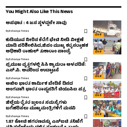
You Might Also Like This News
ಅಪಘಾತ : 4 ಜನ ಸ್ಥಳದ್ದಲೇ ಸಾವು
By
Eshanya Times
ದೇಶ
ಕುಡಿಯುವ ನೀರಿನ ಕೆರೆಗೆ ಭೇಟಿ ನೀಡಿ ವೀಕ್ಷಣೆ
ಮಾಡಿ ಪರಿಶೀಲಿಸಿದ,ಜಿಪಂ ಮುಖ್ಯ ಕರ‍್ಯನರ‍್ವಾಹಕ
ಅಧಿಕಾರಿ ರಾಹುಲ್‌ ತುಕಾರಾಂ ಪಾಂಡ್ವೆ.
ದೇಶ
By
Eshanya Times
ಪ್ರಮುಖ ವೃತ್ತಗಳಲ್ಲಿ ಸಿಸಿ ಕ್ಯಾಮರಾ ಅಳವಡಿಕೆ:
ಎಸ್.ಪಿ. ಅವರಿಂದ ಉದ್ಘಾಟನೆ
ದೇಶ
By
Eshanya Times
ಅಖಿಲ ಭಾರತ ಕಾರ್ಮಿಕ ಬೇಡಿಕೆ ದಿನದ
ಅಂಗವಾಗಿ ಭಾರತ ರಾಷ್ಟ್ರಪತಿಗೆ ಟಿಯುಸಿಐ ಪತ್ರ
ದೇಶ
By
Eshanya Times
ಜಿಲ್ಲೆಯ ರೈತರ ಜ್ವಲಂತ ಸಮಸ್ಯೆಗಳು
ಬಗೆಹರಿಸಲು ಮುಖ್ಯಮಂತ್ರಿಗಳಿಗೆ ಮನವಿ
ದೇಶ
By
Eshanya Times
1.87 ಕೋಟಿ ಹಗರಣವನ್ನು ಎಸ್‌ಐಟಿ ತನಿಖೆಗೆ