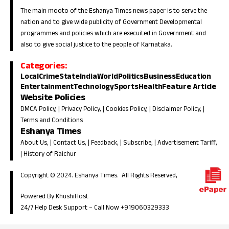
The main mooto of the Eshanya Times news paper is to serve the
nation and to give wide publicity of Government Developmental
programmes and policies which are execuited in Government and
also to give social justice to the people of Karnataka.
Categories:
Local
Crime
State
India
World
Politics
Business
Education
Entertainment
Technology
Sports
Health
Feature Article
Website Policies
DMCA Policy
, |
Privacy Policy
, |
Cookies Policy
, |
Disclaimer Policy
, |
Terms and Conditions
Eshanya Times
About Us
, |
Contact Us
, |
Feedback
, |
Subscribe
, |
Advertisement Tariff
,
|
History of Raichur
Copyright © 2024. Eshanya Times. All Rights Reserved,
Powered By KhushiHost
24/7 Help Desk Support –
Call Now +919060329333