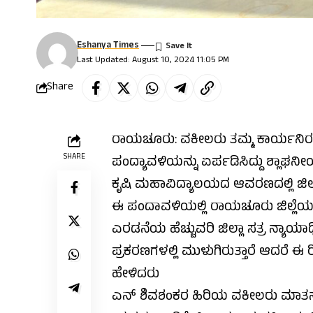
Eshanya Times
Last Updated: August 10, 2024 11:05 PM
Share
ರಾಯಚೂರು: ವಕೀಲರು ತಮ್ಮ ಕಾರ್ಯನಿರತ ಒ
SHARE
ಪಂದ್ಯಾವಳಿಯನ್ನು ಏರ್ಪಡಿಸಿದ್ದು ಶ್ಲಾಘ
ಕೃಷಿ ಮಹಾವಿದ್ಯಾಲಯದ ಆವರಣದಲ್ಲಿ ಜಿಲ್ಲ
ಈ ಪಂದಾವಳಿಯಲ್ಲಿ ರಾಯಚೂರು ಜಿಲ್ಲೆಯ
ಎರಡನೆಯ ಹೆಚ್ಚುವರಿ ಜಿಲ್ಲಾ ಸತ್ರ ನ್ಯಾಯ
ಪ್ರಕರಣಗಳಲ್ಲಿ ಮುಳುಗಿರುತ್ತಾರೆ ಆದರೆ ಈ
ಹೇಳಿದರು
ಎನ್ ಶಿವಶಂಕರ ಹಿರಿಯ ವಕೀಲರು ಮಾತನ