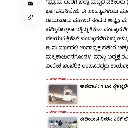
“ಪ್ರಥಮ ಬಾರಿಗೆ ಜಿಲ್ಲಾ ಮಟ್ಟದ ವಕೀಲರು ಕ
ಭಾಗವಹಿಸಿಬೇಕು ಈ ಪಂದ್ಯಾವಳಿಯು ಮೂಲಕ ವ
ರಾಯಚೂರು ವಕೀಲರ ಸಂಘದ ಅಧ್ಯಕ್ಷ ಮಲ್ಲಿ
ಹಮ್ಮಿಕೊಳ್ಳಲಾಗುತ್ತಿದ್ದು ಕ್ರಿಕೆಟ್ ಪಂ
ವಲಯದ ಕ್ರಿಕೆಟ್ ಪಂದ್ಯಾವಳಿಯನ್ನು ಹಮ್ಮಿ
ಈ ಸಂದರ್ಭದಲ್ಲಿ ಉಪಾಧ್ಯಕ್ಷ ನಜೀರ ಅಹ್
ಮಲ್ಲಿಕಾರ್ಜುನಗೋನಳ, ಮಾನ್ವಿ ಅಧ್ಯಕ್
ವೀರೇಶ ಚಿಂಚರಿಕಿ ಉಪಸಿತದ್ದರು ಕಾರ್ಯಕ
ಅಪಘಾತ : 4 ಜನ ಸ್ಥಳದ್ದಲ
ಕುಡಿಯುವ ನೀರಿನ ಕೆರೆಗೆ ಭೇ