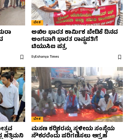
ದೇಶ
ಯಾಮರಾ
ಅಖಿಲ ಭಾರತ ಕಾರ್ಮಿಕ ಬೇಡಿಕೆ ದಿನದ
ಂದ
ಅಂಗವಾಗಿ ಭಾರತ ರಾಷ್ಟ್ರಪತಿಗೆ
ಟಿಯುಸಿಐ ಪತ್ರ
By
Eshanya Times
ದೇಶ
ತ್ಸವ
ಮಸಣ ಕರ‍್ಮಿಕರನ್ನು ಸ್ಥಳೀಯ ಸಂಸ್ಥೆಯ
ಪ ಹತ್ತಿಮನಿ
ನೌಕರರೆಂದು ಪರಿಗಣಿಸಲು ಆಗ್ರಹ