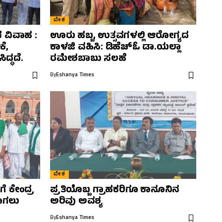
ದೇಶ
ಕ ವಿವಾಹ :
ಊರು ಹಬ್ಬ, ಉತ್ಸವಗಳಲ್ಲಿ ಆರೋಗ್ಯದ
ೆ,
ಕಾಳಜಿ ವಹಿಸಿ: ಡಿಹೆಚ್‌ಓ ಡಾ.ಯಲ್ಲಾ
ದ್ಧದೆ.
ರಮೇಶಬಾಬು ಸಲಹೆ
By
Eshanya Times
ದೇಶ
ೆ ಕೇಂದ್ರ
ಪ್ರತಿಯೊಬ್ಬ ಗ್ರಾಹಕರಿಗೂ ಕಾನೂನಿನ
ಾಗಲು
ಅರಿವು ಅವಶ್ಯ
By
Eshanya Times