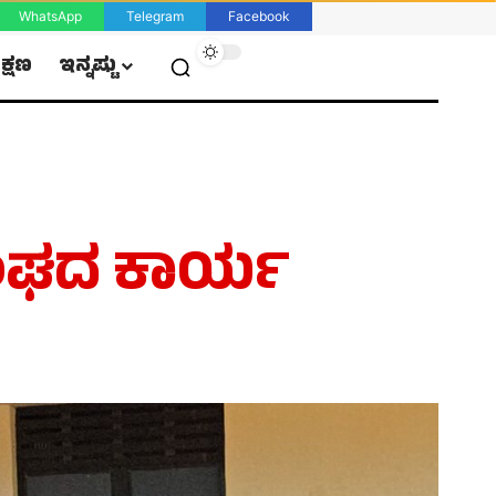
WhatsApp
Telegram
Facebook
ಿಕ್ಷಣ
ಇನ್ನಷ್ಟು
 ಸಂಘದ ಕಾರ್ಯ