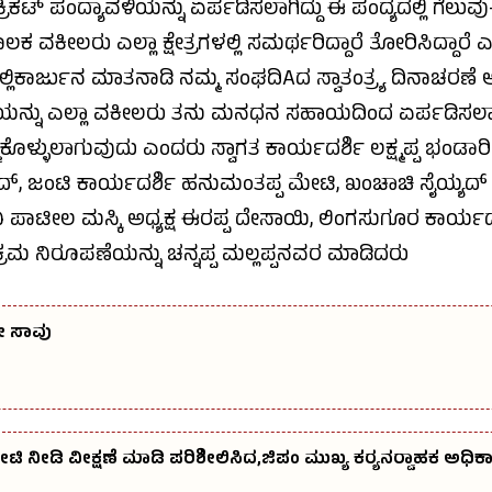
್ರಿಕಟ್ ಪಂದ್ಯಾವಳಿಯನ್ನು ಏರ್ಪಡಿಸಲಾಗಿದ್ದು ಈ ಪಂದ್ಯದಲ್ಲಿ ಗೆಲುವ
ಕೀಲರು ಎಲ್ಲಾ ಕ್ಷೇತ್ರಗಳಲ್ಲಿ ಸಮರ್ಥರಿದ್ದಾರೆ ತೋರಿಸಿದ್ದಾರೆ
ಕಾರ್ಜುನ ಮಾತನಾಡಿ ನಮ್ಮ ಸಂಘದಿAದ ಸ್ವಾತಂತ್ರ‍್ಯ ದಿನಾಚರಣೆ 
ದ್ಯಾವಳಿಯನ್ನು ಎಲ್ಲಾ ವಕೀಲರು ತನು ಮನಧನ ಸಹಾಯದಿಂದ ಏರ್ಪಡಿಸಲಾ
ಕೊಳ್ಳುಲಾಗುವುದು ಎಂದರು ಸ್ವಾಗತ ಕಾರ್ಯದರ್ಶಿ ಲಕ್ಷ್ಮಪ್ಪ ಭಂಡಾ
ಮದ್, ಜಂಟಿ ಕಾರ್ಯದರ್ಶಿ ಹನುಮಂತಪ್ಪ ಮೇಟಿ, ಖಂಚಾಚಿ ಸೈಯ್ಯದ
ಷ ರವಿ ಪಾಟೀಲ ಮಸ್ಕಿ ಅಧ್ಯಕ್ಷ ಈರಪ್ಪ ದೇಸಾಯಿ, ಲಿಂಗಸುಗೂರ 
್ರಮ ನಿರೂಪಣೆಯನ್ನು ಚನ್ನಪ್ಪ ಮಲ್ಲಪ್ಪನವರ ಮಾಡಿದರು
ೇ ಸಾವು
ಟಿ ನೀಡಿ ವೀಕ್ಷಣೆ ಮಾಡಿ ಪರಿಶೀಲಿಸಿದ,ಜಿಪಂ ಮುಖ್ಯ ಕರ‍್ಯನರ‍್ವಾಹಕ ಅಧಿಕಾರ