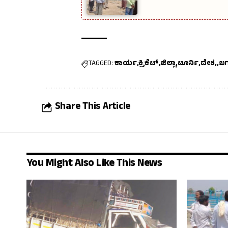
TAGGED:
ಕಾರ್ಯ
ಕ್ರಿಕೆಟ್
ಜಿಲ್ಲಾ
ಟೂರ್ನಿ
ದೇಶ,
ಬಗ
Share This Article
You Might Also Like This News