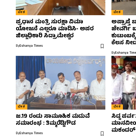
ದೇಶ
ದೇಶ
ಪ್ರಧಾನ ಮಂತ್ರಿ ಸುರಕ್ಷಾ ವಿಮಾ
ಅಪ್ರಾಪ್ತೆ 
ಯೋಜನೆ ಎಲ್ಲರೂ ಮಾಡಿಸಿ- ಅಪರ
ಜೇವರ್ಗಿ 
ಜಿಲ್ಲಾಧಿಕಾರಿ ಸಿದ್ರಾಮೇಶ್ವರ
ಕುಟುಂಬಕ್
ಕೆಲಸ ನೀಡ
By
Eshanya Times
By
Eshanya Tim
ದೇಶ
ದೇಶ
ಜ.19 ರಂದು ಸಾಮೂಹಿಕ ಮದುವೆ
ಸಿದ್ದ ಪರ್
ಸಮಾರಂಭ : ತಿಮ್ಮರೆಡ್ಡಿಗೌಡ
ಮಾನವೀಯ
ಮಕಂದರ್
By
Eshanya Times