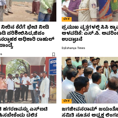
ದೇಶ
ೀರಿನ ಕೆರೆಗೆ ಭೇಟಿ ನೀಡಿ
ಪ್ರಮುಖ ವೃತ್ತಗಳಲ್ಲಿ ಸಿಸಿ ಕ್
ಾಡಿ ಪರಿಶೀಲಿಸಿದ,ಜಿಪಂ
ಅಳವಡಿಕೆ: ಎಸ್.ಪಿ. ಅವರಿ
್ಯನರ‍್ವಾಹಕ ಅಧಿಕಾರಿ ರಾಹುಲ್‌
ಉದ್ಘಾಟನೆ
ಾಂಡ್ವೆ.
By
Eshanya Times
es
ದೇಶ
ಿ ಹಗರಣವನ್ನು ಎಸ್‌ಐಟಿ
ಜಗಜೀವನರಾಮ್ ಜಯಂತೋ
ವಹಿಸಬೇಕೆಂದು ದಲಿತ
ಸಮಿತಿ ನೂತನ ಅಧ್ಯಕ್ಷ ಲಿಂಗಪ್