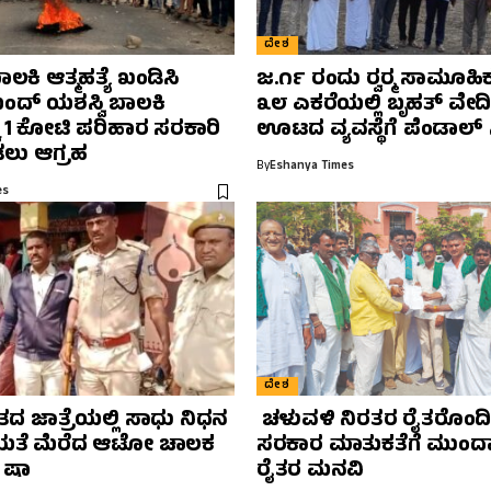
ದೇಶ
ಬಾಲಕಿ ಆತ್ಮಹತ್ಯೆ ಖಂಡಿಸಿ
ಜ.೧೯ ರಂದು ರ‍್ವರ‍್ಮ ಸಾಮೂಹಿ
ಬಂದ್ ಯಶಸ್ವಿ ಬಾಲಕಿ
೩೮ ಎಕರೆಯಲ್ಲಿ ಬೃಹತ್ ವೇದಿಕ
ಕೆ 1 ಕೋಟಿ ಪರಿಹಾರ ಸರಕಾರಿ
ಊಟದ ವ್ಯವಸ್ಥೆಗೆ ಪೆಂಡಾಲ್ ಸಿ
ಲು ಆಗ್ರಹ
By
Eshanya Times
es
ದೇಶ
ವತದ ಜಾತ್ರೆಯಲ್ಲಿ ಸಾಧು ನಿಧನ
ಚಳುವಳಿ ನಿರತರ ರೈತರೊಂದಿಗ
ತೆ ಮೆರೆದ ಆಟೋ ಚಾಲಕ
ಸರಕಾರ ಮಾತುಕತೆಗೆ ಮುಂದ
 ಷಾ
ರೈತರ ಮನವಿ