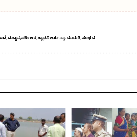
ಾಡೆ
ಮಟ್ಟದ
ವಕೀಲರ
ಶ್ಲಾಘನೀಯ-ನ್ಯಾ.ಮಾರುತಿ
ಸಂಘದ