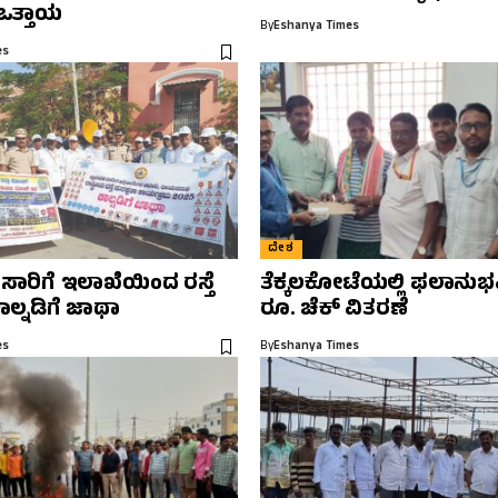
ಒತ್ತಾಯ
By
Eshanya Times
es
ದೇಶ
 ಸಾರಿಗೆ ಇಲಾಖೆಯಿಂದ ರಸ್ತೆ
ತೆಕ್ಕಲಕೋಟೆಯಲ್ಲಿ ಫಲಾನುಭವಿ
ಕಾಲ್ನಡಿಗೆ ಜಾಥಾ
ರೂ. ಚೆಕ್ ವಿತರಣೆ
es
By
Eshanya Times