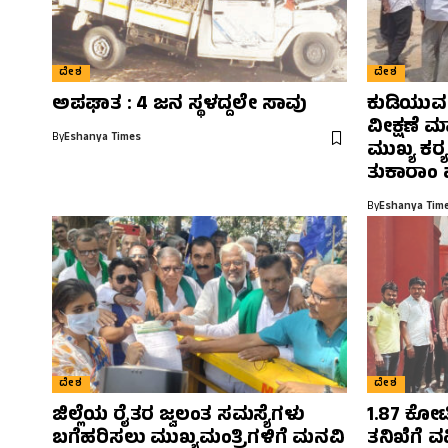
ದೇಶ
ದೇಶ
ಅಪಘಾತ : 4 ಜನ ಸ್ಥಳದ್ದಲೇ ಸಾವು
ಕುಡಿಯುವ ನ
ವೀಕ್ಷಣೆ ಮ
By
Eshanya Times
ಮುಖ್ಯ ಕರ‍
ತುಕಾರಾಂ ಪ
By
Eshanya Tim
ದೇಶ
ದೇಶ
ಜಿಲ್ಲೆಯ ರೈತರ ಜ್ವಲಂತ ಸಮಸ್ಯೆಗಳು
1.87 ಕೋಟ
ಬಗೆಹರಿಸಲು ಮುಖ್ಯಮಂತ್ರಿಗಳಿಗೆ ಮನವಿ
ತನಿಖೆಗೆ 