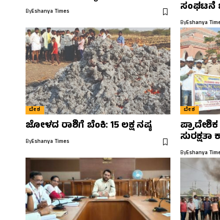
ಸಂಘಟನೆ 
By
Eshanya Times
By
Eshanya Tim
ದೇಶ
ದೇಶ
ಜೋಳದ ರಾಶಿಗೆ ಬೆಂಕಿ: 15 ಲಕ್ಷ ನಷ್ಠ
ಪ್ರಾದೇಶಿಕ
ಸುರಕ್ಷತಾ 
By
Eshanya Times
By
Eshanya Tim