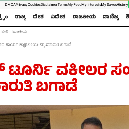
DMCA
Privacy
Cookies
Disclaimer
Terms
My Feed
My Interests
My Saves
History
ಕ್ರೈಂ
ರಾಜ್ಯ
ದೇಶ
ವಿದೇಶ
ರಾಜಕೀಯ
ವಾಣಿಜ್ಯ
ಶ
Later
WhatsApp
ಭೇಟಿ
ರಾಜಕೀಯ
Don’t Miss Out! Join Our WhatsApp
ಸಂಘದ ಕಾರ್ಯ ಶ್ಲಾಘನೀಯ-ನ್ಯಾ.ಮಾರುತಿ ಬಗಾಡೆ
Group Today!
Get the latest news, updates, and exclusive
ಿಕೆಟ್ ಟೂರ್ನಿ ವಕೀಲರ
content delivered straight to your WhatsApp.
ಾರುತಿ ಬಗಾಡೆ
Join Now
Powered By KhushiHost