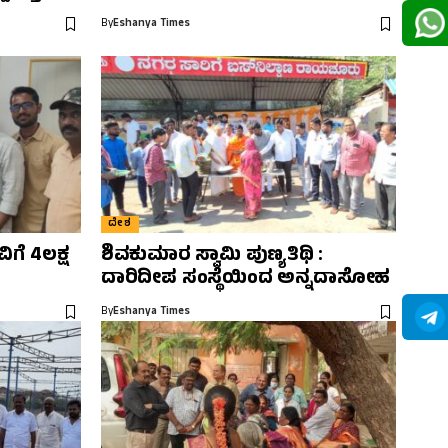
By
Eshanya Times
ದೇಶ
ಗೆ 4ಲಕ್ಷ
ಶಿವಕುಮಾರ ಸ್ವಾಮಿ ಪುಣ್ಯತಿಥಿ :
ದಾರಿದೀಪ ಸಂಸ್ಥೆಯಿಂದ ಅನ್ನದಾಸೋಹ
By
Eshanya Times