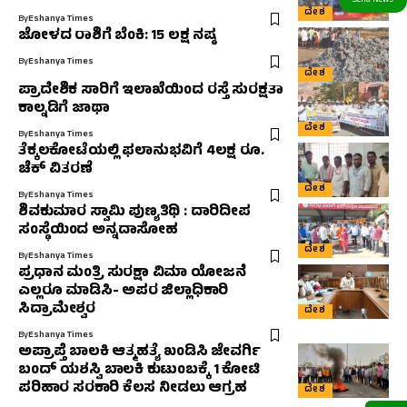
ದೇಶ
By
Eshanya Times
ಜೋಳದ ರಾಶಿಗೆ ಬೆಂಕಿ: 15 ಲಕ್ಷ ನಷ್ಠ
By
Eshanya Times
ದೇಶ
ಪ್ರಾದೇಶಿಕ ಸಾರಿಗೆ ಇಲಾಖೆಯಿಂದ ರಸ್ತೆ ಸುರಕ್ಷತಾ
ಕಾಲ್ನಡಿಗೆ ಜಾಥಾ
ದೇಶ
By
Eshanya Times
ತೆಕ್ಕಲಕೋಟೆಯಲ್ಲಿ ಫಲಾನುಭವಿಗೆ 4ಲಕ್ಷ ರೂ.
ಚೆಕ್ ವಿತರಣೆ
ದೇಶ
By
Eshanya Times
ಶಿವಕುಮಾರ ಸ್ವಾಮಿ ಪುಣ್ಯತಿಥಿ : ದಾರಿದೀಪ
ಸಂಸ್ಥೆಯಿಂದ ಅನ್ನದಾಸೋಹ
ದೇಶ
By
Eshanya Times
ಪ್ರಧಾನ ಮಂತ್ರಿ ಸುರಕ್ಷಾ ವಿಮಾ ಯೋಜನೆ
ಎಲ್ಲರೂ ಮಾಡಿಸಿ- ಅಪರ ಜಿಲ್ಲಾಧಿಕಾರಿ
ಸಿದ್ರಾಮೇಶ್ವರ
ದೇಶ
By
Eshanya Times
ಅಪ್ರಾಪ್ತೆ ಬಾಲಕಿ ಆತ್ಮಹತ್ಯೆ ಖಂಡಿಸಿ ಜೇವರ್ಗಿ
ಬಂದ್ ಯಶಸ್ವಿ ಬಾಲಕಿ ಕುಟುಂಬಕ್ಕೆ 1 ಕೋಟಿ
ಪರಿಹಾರ ಸರಕಾರಿ ಕೆಲಸ ನೀಡಲು ಆಗ್ರಹ
ದೇಶ