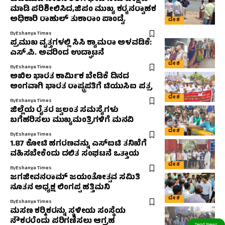
ಮಾಡಿ ಪರಿಶೀಲಿಸಿದ,ಜಿಪಂ ಮುಖ್ಯ ಕರ‍್ಯನರ‍್ವಾಹಕ
ಅಧಿಕಾರಿ ರಾಹುಲ್‌ ತುಕಾರಾಂ ಪಾಂಡ್ವೆ.
ದೇಶ
By
Eshanya Times
ಪ್ರಮುಖ ವೃತ್ತಗಳಲ್ಲಿ ಸಿಸಿ ಕ್ಯಾಮರಾ ಅಳವಡಿಕೆ:
ಎಸ್.ಪಿ. ಅವರಿಂದ ಉದ್ಘಾಟನೆ
ದೇಶ
By
Eshanya Times
ಅಖಿಲ ಭಾರತ ಕಾರ್ಮಿಕ ಬೇಡಿಕೆ ದಿನದ
ಅಂಗವಾಗಿ ಭಾರತ ರಾಷ್ಟ್ರಪತಿಗೆ ಟಿಯುಸಿಐ ಪತ್ರ
ದೇಶ
By
Eshanya Times
ಜಿಲ್ಲೆಯ ರೈತರ ಜ್ವಲಂತ ಸಮಸ್ಯೆಗಳು
ಬಗೆಹರಿಸಲು ಮುಖ್ಯಮಂತ್ರಿಗಳಿಗೆ ಮನವಿ
ದೇಶ
By
Eshanya Times
1.87 ಕೋಟಿ ಹಗರಣವನ್ನು ಎಸ್‌ಐಟಿ ತನಿಖೆಗೆ
ವಹಿಸಬೇಕೆಂದು ದಲಿತ ಸಂಘಟನೆ ಒತ್ತಾಯ
ದೇಶ
By
Eshanya Times
ಜಗಜೀವನರಾಮ್ ಜಯಂತೋತ್ಸವ ಸಮಿತಿ
ನೂತನ ಅಧ್ಯಕ್ಷ ಲಿಂಗಪ್ಪ ಹತ್ತಿಮನಿ
ದೇಶ
By
Eshanya Times
ಮಸಣ ಕರ‍್ಮಿಕರನ್ನು ಸ್ಥಳೀಯ ಸಂಸ್ಥೆಯ
ನೌಕರರೆಂದು ಪರಿಗಣಿಸಲು ಆಗ್ರಹ