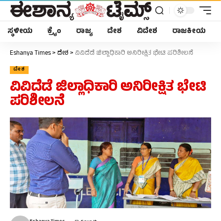
ಸ್ಥಳೀಯ
ಕ್ರೈಂ
ರಾಜ್ಯ
ದೇಶ
ವಿದೇಶ
ರಾಜಕೀಯ
Later
WhatsApp
Eshanya Times
>
ದೇಶ
>
ವಿವಿದೆಡೆ ಜಿಲ್ಲಾಧಿಕಾರಿ ಅನಿರೀಕ್ಷಿತ ಭೇಟಿ ಪರಿಶೀಲನೆ
ದೇಶ
Don’t Miss Out! Join Our WhatsApp
ವಿವಿದೆಡೆ ಜಿಲ್ಲಾಧಿಕಾರಿ ಅನಿರೀಕ್ಷಿತ ಭೇಟಿ
Group Today!
ಪರಿಶೀಲನೆ
Get the latest news, updates, and exclusive
content delivered straight to your WhatsApp.
Join Now
Powered By KhushiHost