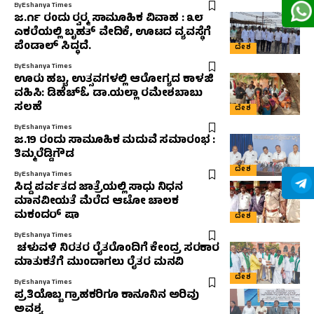
By
Eshanya Times
ಜ.೧೯ ರಂದು ರ‍್ವರ‍್ಮ ಸಾಮೂಹಿಕ ವಿವಾಹ : ೩೮
ಎಕರೆಯಲ್ಲಿ ಬೃಹತ್ ವೇದಿಕೆ, ಊಟದ ವ್ಯವಸ್ಥೆಗೆ
ಪೆಂಡಾಲ್ ಸಿದ್ಧದೆ.
ದೇಶ
By
Eshanya Times
ಊರು ಹಬ್ಬ, ಉತ್ಸವಗಳಲ್ಲಿ ಆರೋಗ್ಯದ ಕಾಳಜಿ
ವಹಿಸಿ: ಡಿಹೆಚ್‌ಓ ಡಾ.ಯಲ್ಲಾ ರಮೇಶಬಾಬು
ಸಲಹೆ
ದೇಶ
By
Eshanya Times
ಜ.19 ರಂದು ಸಾಮೂಹಿಕ ಮದುವೆ ಸಮಾರಂಭ :
ತಿಮ್ಮರೆಡ್ಡಿಗೌಡ
ದೇಶ
By
Eshanya Times
ಸಿದ್ದ ಪರ್ವತದ ಜಾತ್ರೆಯಲ್ಲಿ ಸಾಧು ನಿಧನ
ಮಾನವೀಯತೆ ಮೆರೆದ ಆಟೋ ಚಾಲಕ
ಮಕಂದರ್ ಷಾ
ದೇಶ
By
Eshanya Times
ಚಳುವಳಿ ನಿರತರ ರೈತರೊಂದಿಗೆ ಕೇಂದ್ರ ಸರಕಾರ
ಮಾತುಕತೆಗೆ ಮುಂದಾಗಲು ರೈತರ ಮನವಿ
ದೇಶ
By
Eshanya Times
ಪ್ರತಿಯೊಬ್ಬ ಗ್ರಾಹಕರಿಗೂ ಕಾನೂನಿನ ಅರಿವು
ಅವಶ್ಯ